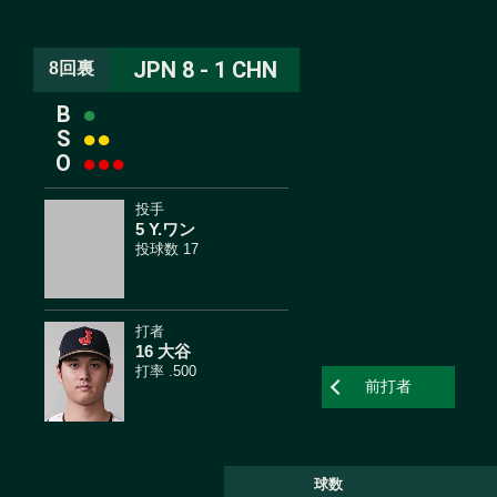
JPN 8 - 1 CHN
8回裏
B
●
S
●
●
O
●
●
●
投手
5 Y.ワン
投球数 17
打者
16 大谷
打率 .500
前打者
球数