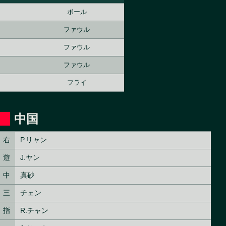
ボール
ファウル
ファウル
ファウル
フライ
中国
右
P.リャン
遊
J.ヤン
中
真砂
三
チェン
指
R.チャン