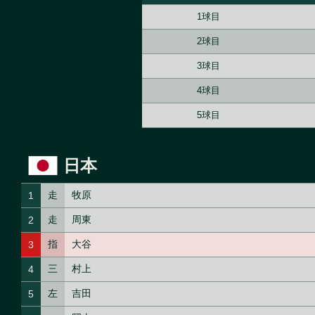
1球目
2球目
3球目
4球目
5球目
日本
走
牧原
1
走
周東
2
指
大谷
3
三
村上
4
左
吉田
5