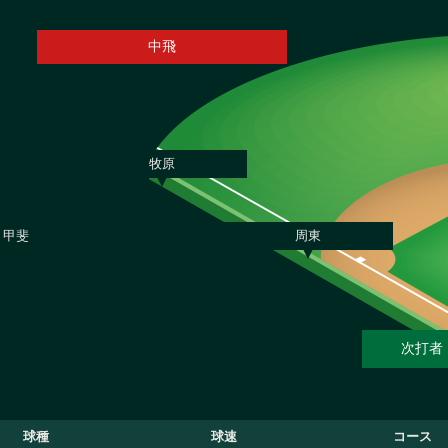
中飛
牧原
甲斐
周東
次打者
球種
球速
コース