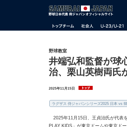
野球教室
井端弘和監督が球
治、栗山英樹両氏
2025年11月15日
ラグザス 侍ジャパンシリーズ2025 日本 vs 
2025年11月15日、王貞治氏が代表
PLAY KIDS」が東京ドームや東