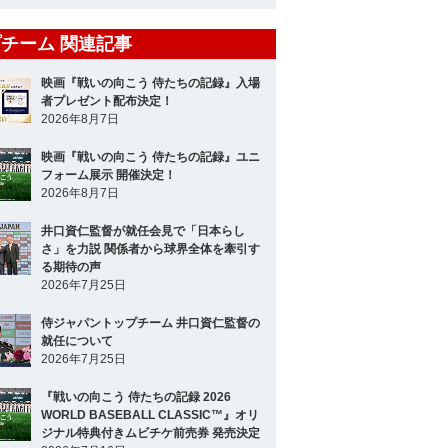
チーム 関連記事
映画『戦いの向こう 侍たちの記録』入場
者プレゼント配布決定！
2026年8月7日
映画『戦いの向こう 侍たちの記録』ユニ
フォーム展示 開催決定！
2026年8月7日
井口資仁監督が就任会見で「日本らし
さ」を力説 関係者から球界全体を牽引す
る期待の声
2026年7月25日
侍ジャパントップチーム 井口資仁監督の
就任について
2026年7月25日
『戦いの向こう 侍たちの記録 2026
WORLD BASEBALL CLASSIC™』オリ
ジナル特典付きムビチケ前売券 発売決定