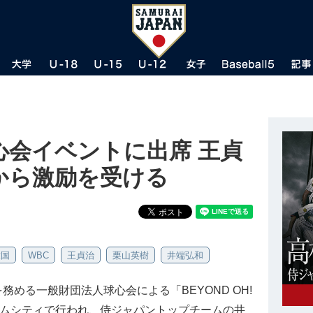
心会イベントに出席 王貞
から激励を受ける
韓国
WBC
王貞治
栗山英樹
井端弘和
を務める一般財団法人球心会による「BEYOND OH!
京ドームシティで行われ、侍ジャパントップチームの井