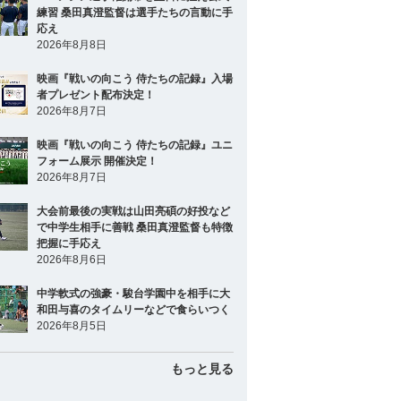
練習 桑田真澄監督は選手たちの言動に手
応え
2026年8月8日
映画『戦いの向こう 侍たちの記録』入場
者プレゼント配布決定！
2026年8月7日
映画『戦いの向こう 侍たちの記録』ユニ
フォーム展示 開催決定！
2026年8月7日
大会前最後の実戦は山田亮碩の好投など
で中学生相手に善戦 桑田真澄監督も特徴
把握に手応え
2026年8月6日
中学軟式の強豪・駿台学園中を相手に大
和田与喜のタイムリーなどで食らいつく
2026年8月5日
もっと見る