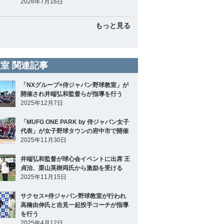
2026年7月16日
もっと見る
室 関連記事
「NXグループ×侍ジャパン野球教室」が
開催され井端弘和監督らが指導を行う
2025年12月7日
「MUFG ONE PARK by 侍ジャパン女子
代表」が女子野球タウンの府中市で開催
2025年11月30日
井端弘和監督が球心会イベントに出席 王
貞治、栗山英樹両氏から激励を受ける
2025年11月15日
サクセス×侍ジャパン野球教室が行われ
高橋由伸氏と吉見一起投手コーチが指導
を行う
2025年4月12日