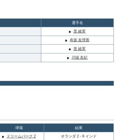
選手名
里 綾実
有坂 友理香
里 綾実
川端 友紀
球場
結果
ドリームパーク 2
オランダ 2 - 9 インド