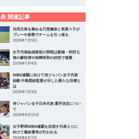
表 関連記事
共同主将を務める只埜榛奈と英菜々子が
プレーや姿勢でチームを引っ張る
2026年7月5日
女子代表結成後初の実戦は新婚・和田七
海の豪快弾や柏﨑咲和の好投で連勝
2026年7月4日
W杯8連覇に向けて侍ジャパン女子代表
始動 中島梨紗監督が示した新たな目標と
は
2026年7月3日
侍ジャパン女子日本代表 選手決定につい
て
2026年6月15日
女子野球W杯8連覇を目指す代表入りに
向けて最終選考が行われる
2026年6月7日