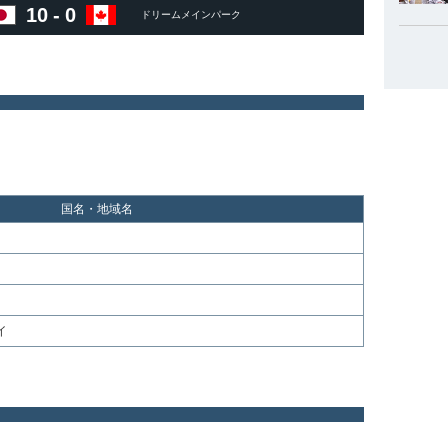
10
-
0
ドリームメインパーク
国名・地域名
イ