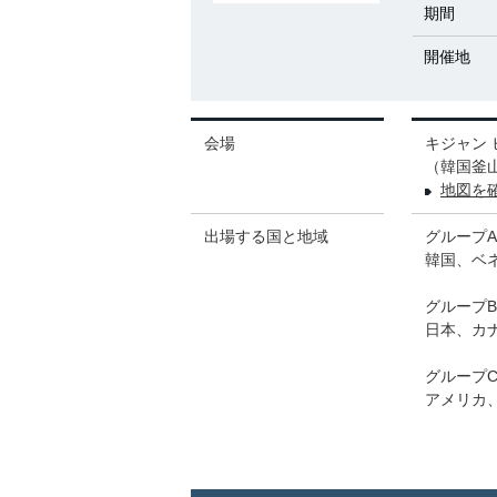
期間
開催地
会場
キジャン 
（韓国釜山
地図を
出場する国と地域
グループA
韓国、ベ
グループB
日本、カ
グループ
アメリカ