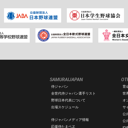
SAMURAIJAPAN
OT
侍ジャパン
育
ム
全世代侍ジャパン選手リスト
世
野球日本代表について
オ
出場スケジュール
サ
公式
侍ジャパンメディア情報
公
応援侍たまベヱ
I