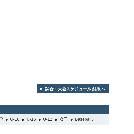
試合・大会スケジュール 結果へ
学
U-18
U-15
U-12
女子
Baseball5