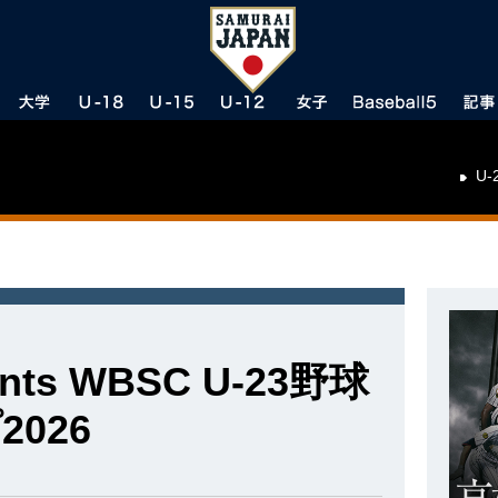
U-
nts WBSC U-23野球
026