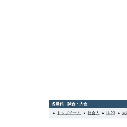
各世代 試合・大会
トップチーム
社会人
U-23
大