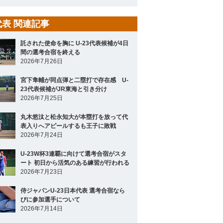
3代表 関連記事
託された使命を胸に U-23代表候補が4日
間の選考合宿を終える
2026年7月26日
宮下隼輔が同点弾と二塁打で存在感 U-
23代表候補がJR東海と引き分け
2026年7月25日
丸木悠汰と松永知大が本塁打を放って代
表入りへアピールするも王子に敗戦
2026年7月24日
U-23W杯3連覇に向けて選考合宿がスタ
ート 初日から活気のある練習が行われる
2026年7月23日
侍ジャパンU-23日本代表 選考合宿なら
びに参加選手について
2026年7月14日