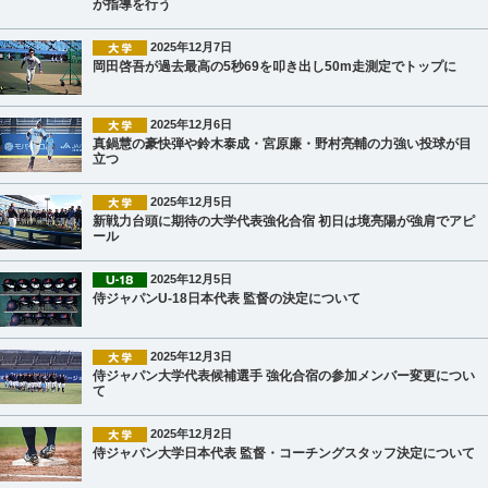
が指導を行う
2025年12月7日
岡田啓吾が過去最高の5秒69を叩き出し50m走測定でトップに
2025年12月6日
真鍋慧の豪快弾や鈴木泰成・宮原廉・野村亮輔の力強い投球が目
立つ
2025年12月5日
新戦力台頭に期待の大学代表強化合宿 初日は境亮陽が強肩でアピ
ール
2025年12月5日
侍ジャパンU-18日本代表 監督の決定について
2025年12月3日
侍ジャパン大学代表候補選手 強化合宿の参加メンバー変更につい
て
2025年12月2日
侍ジャパン大学日本代表 監督・コーチングスタッフ決定について