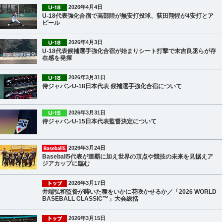
2026年4月4日
U-18代表強化合宿で高部陸が無安打投球、荻田翔惺が4安打とア
ピール
2026年4月3日
U-18代表候補選手強化合宿が始まりシート打撃で末吉良丞らが存
在感を発揮
2026年3月31日
侍ジャパンU-18日本代表 候補選手強化合宿について
2026年3月31日
侍ジャパンU-15日本代表監督決定について
2026年3月24日
Baseball5代表が連覇に加え世界の頂点や競技の未来を見据えア
ジアカップに臨む
2026年3月17日
井端弘和監督が蒔いた種をいかに花咲かせるか／「2026 WORLD
BASEBALL CLASSIC™」大会総括
2026年3月15日