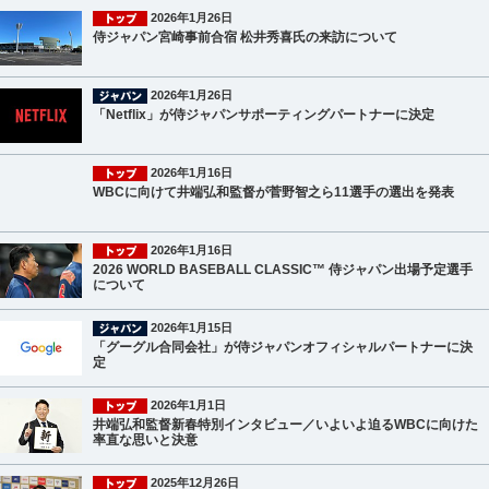
2026年1月26日
侍ジャパン宮崎事前合宿 松井秀喜氏の来訪について
2026年1月26日
「Netflix」が侍ジャパンサポーティングパートナーに決定
2026年1月16日
WBCに向けて井端弘和監督が菅野智之ら11選手の選出を発表
2026年1月16日
2026 WORLD BASEBALL CLASSIC™ 侍ジャパン出場予定選手
について
2026年1月15日
「グーグル合同会社」が侍ジャパンオフィシャルパートナーに決
定
2026年1月1日
井端弘和監督新春特別インタビュー／いよいよ迫るWBCに向けた
率直な思いと決意
2025年12月26日