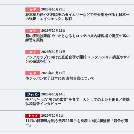
2025年10月23日
花本穂乃佳や木村睦実のタイムリーなどで見せ場を作るも日本一
の強豪・エイジェックに敗戦
2025年10月22日
初の実戦は降雨で中止となるもロッテの屋内練習場で密度の高い
練習を実施
2025年10月21日
アジアカップに向けた直前合宿が開始 メンタルスキル講座やサイ
ンの確認を行う
2025年10月17日
侍ジャパン女子日本代表 直前合宿について
2025年10月14日
子どもたちの“努力の素質”を育て、人としての土台を創る／井端
弘和監督インタビュー
2025年10月8日
11月の日韓戦を戦う代表28選手を発表 井端弘和監督「競争が第
一」