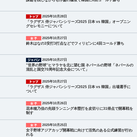
課題を残しながらも序盤の猛攻で韓国に6回コールド勝ち
2025年10月28日
「ラグザス 侍ジャパンシリーズ2025 日本 vs 韓国」オープニン
グセレモニーについて
2025年10月27日
鈴木はなの3安打3打点などでフィリピンに4回コールド勝ち
2025年10月27日
"世界の野球"ヒマラヤを北に望む国 ネパールの野球「ネパールの
混乱と国交70周年記念大会について」
2025年10月27日
「ラグザス 侍ジャパンシリーズ2025 日本 vs 韓国」出場選手に
ついて
2025年10月26日
花本穂乃佳の先頭ランニング本塁打を皮切りに31得点で開幕戦を
制す
2025年10月25日
女子野球アジアカップ開幕戦に向けて活気のある公式練習が行わ
れる