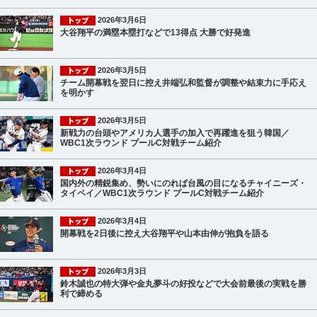
2026年3月6日
大谷翔平の満塁本塁打などで13得点 大勝で好発進
2026年3月5日
チーム開幕戦を翌日に控え井端弘和監督が調整や結束力に手応え
を明かす
2026年3月5日
新戦力の台頭やアメリカ人選手の加入で再躍進を狙う韓国／
WBC1次ラウンド プールC対戦チーム紹介
2026年3月4日
国内外の精鋭集め、勢いにのれば台風の目になるチャイニーズ・
タイペイ／WBC1次ラウンド プールC対戦チーム紹介
2026年3月4日
開幕戦を2日後に控え大谷翔平や山本由伸が抱負を語る
2026年3月3日
鈴木誠也の特大弾や金丸夢斗の好投などで大会前最後の実戦を勝
利で締める