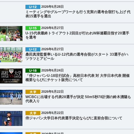
2026年6月28日
ミーティングやグループワークも行う充実の選考合宿打ち上げ 代
表15選手を選出
2026年6月27日
U-15代表最終トライアウト2回目が行われW杯連覇目指す20選手
を選考
2026年6月27日
桑田真澄監督率いるU-12代表の選考合宿がスタート 33選手がハ
ツラツとアピール
2026年6月24日
「侍ジャパンU-18壮行試合」高校日本代表 対 大学日本代表 開催
概要ならびにチケット販売について
2026年6月22日
WCBCに出場する代表28選手が決定 50m5秒78計測の鈴木湧陽も
代表入り
2026年6月22日
侍ジャパン大学日本代表選手決定ならびに直前合宿について
2026年6月21日