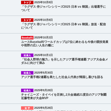
2025年10月8日
「ラグザス 侍ジャパンシリーズ2025 日本 vs 韓国」出場選手に
ついて
2025年10月8日
「ラグザス 侍ジャパンシリーズ2025 日本 vs 韓国」放送・配信
について
2025年10月2日
ユースBaseball5ワールドカップは7位に終わるも今後の競技発展
や視野の広い人生の糧に
2025年10月1日
「社会人野球の魅力」を示したアジア選手権連覇 アジア大会金メ
ダルに向けて弾み
2025年9月30日
アジア選手権2連覇を果たした社会人代表が帰国し喜びを語る
2025年9月28日
チャイニーズ・タイペイを圧倒し2大会連続21度目のアジア制覇
近藤壱来が大会MVP
2025年9月28日