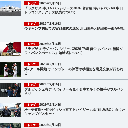
2026年2月19日
「ラグザス 侍ジャパンシリーズ2026 名古屋 侍ジャパン vs 中日
ドラゴンズ」グッズ販売について
2026年2月18日
今キャンプ初めての実戦形式の練習 北山亘基と隅田知一郎が登板
2026年2月18日
「ラグザス 侍ジャパンシリーズ2026 宮崎 侍ジャパン vs 福岡ソ
フトバンクホークス」始球式について
2026年2月17日
第2クール開始 サインプレーの練習や積極的な意見交換が行われ
る
2026年2月15日
ダルビッシュ有アドバイザーも見守る中で多くの投手がブルペン
入り
2026年2月14日
松井秀喜氏やダルビッシュ有アドバイザーも参加しWBCに向けた
キャンプがスタート
2026年2月13日