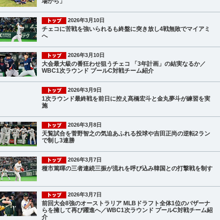
場から」
2026年3月10日
チェコに苦戦を強いられるも終盤に突き放し4戦無敗でマイアミ
へ
2026年3月10日
大会最大級の番狂わせ狙うチェコ 「3年計画」の結実なるか／
WBC1次ラウンド プールC対戦チーム紹介
2026年3月9日
1次ラウンド最終戦を前日に控え髙橋宏斗と金丸夢斗が練習を実
施
2026年3月8日
天覧試合を菅野智之の気迫あふれる投球や吉田正尚の逆転2ラン
で制し3連勝
2026年3月7日
種市篤暉の三者連続三振が流れを呼び込み韓国との打撃戦を制す
2026年3月7日
前回大会8強のオーストラリア MLBドラフト全体1位のバザーナ
らを擁して再び躍進へ／WBC1次ラウンド プールC対戦チーム紹
介