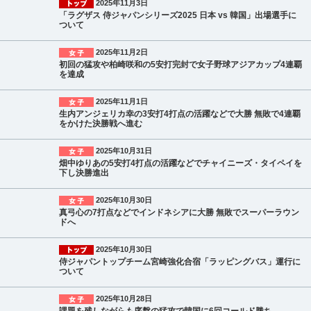
2025年11月3日
「ラグザス 侍ジャパンシリーズ2025 日本 vs 韓国」出場選手に
ついて
2025年11月2日
初回の猛攻や柏崎咲和の5安打完封で女子野球アジアカップ4連覇
を達成
2025年11月1日
生内アンジェリカ幸の3安打4打点の活躍などで大勝 無敗で4連覇
をかけた決勝戦へ進む
2025年10月31日
畑中ゆりあの5安打4打点の活躍などでチャイニーズ・タイペイを
下し決勝進出
2025年10月30日
真弓心の7打点などでインドネシアに大勝 無敗でスーパーラウン
ドへ
2025年10月30日
侍ジャパントップチーム宮崎強化合宿「ラッピングバス」運行に
ついて
2025年10月28日