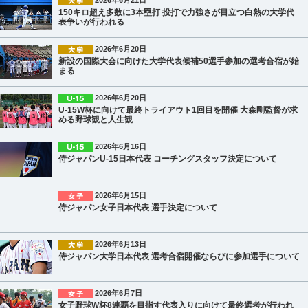
150キロ超え多数に3本塁打 投打で力強さが目立つ白熱の大学代
表争いが行われる
2026年6月20日
新設の国際大会に向けた大学代表候補50選手参加の選考合宿が始
まる
2026年6月20日
U-15W杯に向けて最終トライアウト1回目を開催 大森剛監督が求
める野球観と人生観
2026年6月16日
侍ジャパンU-15日本代表 コーチングスタッフ決定について
2026年6月15日
侍ジャパン女子日本代表 選手決定について
2026年6月13日
侍ジャパン大学日本代表 選考合宿開催ならびに参加選手について
2026年6月7日
女子野球W杯8連覇を目指す代表入りに向けて最終選考が行われ