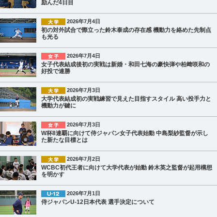
励んだ4日目
2026年7月4日
初の対外試合で際立った鈴木泰成の存在感 機動力を絡めた先制点
も光る
2026年7月4日
女子代表結成後初の実戦は新婚・和田七海の豪快弾や柏﨑咲和の
好投で連勝
2026年7月3日
大学代表結成初の実戦練習で見えた目指すスタイル 高い投手力と
機動力が鍵に
2026年7月3日
W杯8連覇に向けて侍ジャパン女子代表始動 中島梨紗監督が示し
た新たな目標とは
2026年7月2日
WCBC初代王者に向けて大学代表が始動 鈴木英之監督が起用構想
を明かす
2026年7月1日
侍ジャパンU-12日本代表 選手決定について