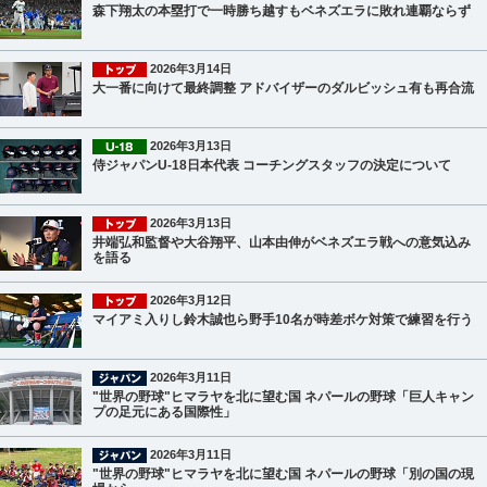
森下翔太の本塁打で一時勝ち越すもベネズエラに敗れ連覇ならず
2026年3月14日
大一番に向けて最終調整 アドバイザーのダルビッシュ有も再合流
2026年3月13日
侍ジャパンU-18日本代表 コーチングスタッフの決定について
2026年3月13日
井端弘和監督や大谷翔平、山本由伸がベネズエラ戦への意気込み
を語る
2026年3月12日
マイアミ入りし鈴木誠也ら野手10名が時差ボケ対策で練習を行う
2026年3月11日
"世界の野球"ヒマラヤを北に望む国 ネパールの野球「巨人キャン
プの足元にある国際性」
2026年3月11日
"世界の野球"ヒマラヤを北に望む国 ネパールの野球「別の国の現