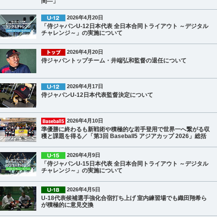
間―」
2026年4月20日
「侍ジャパンU-12日本代表 全日本合同トライアウト ～デジタル
チャレンジ～」の実施について
2026年4月20日
侍ジャパントップチーム・井端弘和監督の退任について
2026年4月17日
侍ジャパンU-12日本代表監督決定について
2026年4月10日
準優勝に終わるも新戦術や積極的な若手登用で世界一へ繋がる収
穫と課題を得る／「第3回 Baseball5 アジアカップ 2026」総括
2026年4月9日
「侍ジャパンU-15日本代表 全日本合同トライアウト ～デジタル
チャレンジ～」の実施について
2026年4月5日
U-18代表候補選手強化合宿打ち上げ 室内練習場でも織田翔希ら
が積極的に意見交換