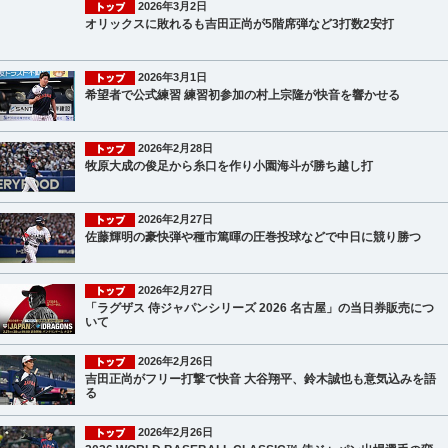
2026年3月2日
オリックスに敗れるも吉田正尚が5階席弾など3打数2安打
2026年3月1日
希望者で公式練習 練習初参加の村上宗隆が快音を響かせる
2026年2月28日
牧原大成の俊足から糸口を作り小園海斗が勝ち越し打
2026年2月27日
佐藤輝明の豪快弾や種市篤暉の圧巻投球などで中日に競り勝つ
2026年2月27日
「ラグザス 侍ジャパンシリーズ 2026 名古屋」の当日券販売につ
いて
2026年2月26日
吉田正尚がフリー打撃で快音 大谷翔平、鈴木誠也も意気込みを語
る
2026年2月26日