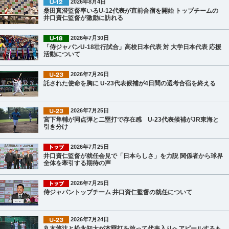
2026年8月4日
桑田真澄監督率いるU-12代表が直前合宿を開始 トップチームの
井口資仁監督が激励に訪れる
2026年7月30日
「侍ジャパンU-18壮行試合」高校日本代表 対 大学日本代表 応援
活動について
2026年7月26日
託された使命を胸に U-23代表候補が4日間の選考合宿を終える
2026年7月25日
宮下隼輔が同点弾と二塁打で存在感 U-23代表候補がJR東海と
引き分け
2026年7月25日
井口資仁監督が就任会見で「日本らしさ」を力説 関係者から球界
全体を牽引する期待の声
2026年7月25日
侍ジャパントップチーム 井口資仁監督の就任について
2026年7月24日
丸木悠汰と松永知大が本塁打を放って代表入りへアピールするも