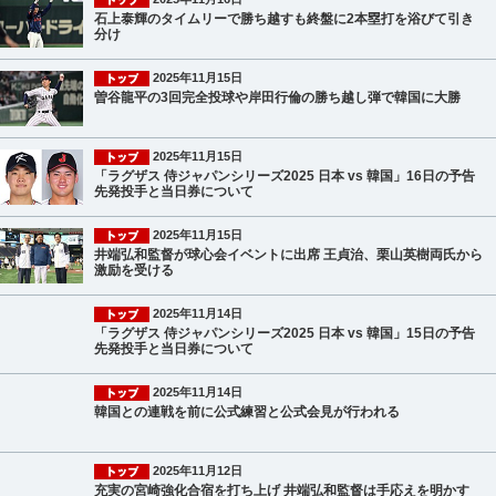
石上泰輝のタイムリーで勝ち越すも終盤に2本塁打を浴びて引き
分け
2025年11月15日
曽谷龍平の3回完全投球や岸田行倫の勝ち越し弾で韓国に大勝
2025年11月15日
「ラグザス 侍ジャパンシリーズ2025 日本 vs 韓国」16日の予告
先発投手と当日券について
2025年11月15日
井端弘和監督が球心会イベントに出席 王貞治、栗山英樹両氏から
激励を受ける
2025年11月14日
「ラグザス 侍ジャパンシリーズ2025 日本 vs 韓国」15日の予告
先発投手と当日券について
2025年11月14日
韓国との連戦を前に公式練習と公式会見が行われる
2025年11月12日
充実の宮崎強化合宿を打ち上げ 井端弘和監督は手応えを明かす