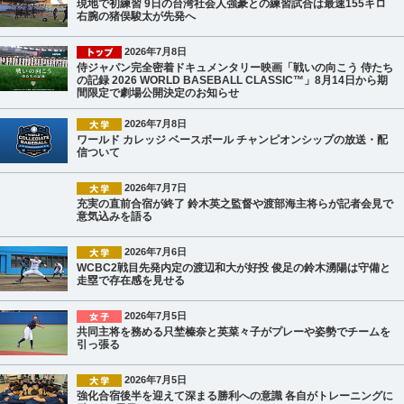
現地で初練習 9日の台湾社会人強豪との練習試合は最速155キロ
右腕の猪俣駿太が先発へ
2026年7月8日
侍ジャパン完全密着ドキュメンタリー映画「戦いの向こう 侍たち
の記録 2026 WORLD BASEBALL CLASSIC™」8月14日から期
間限定で劇場公開決定のお知らせ
2026年7月8日
ワールド カレッジ ベースボール チャンピオンシップの放送・配
信ついて
2026年7月7日
充実の直前合宿が終了 鈴木英之監督や渡部海主将らが記者会見で
意気込みを語る
2026年7月6日
WCBC2戦目先発内定の渡辺和大が好投 俊足の鈴木湧陽は守備と
走塁で存在感を見せる
2026年7月5日
共同主将を務める只埜榛奈と英菜々子がプレーや姿勢でチームを
引っ張る
2026年7月5日
強化合宿後半を迎えて深まる勝利への意識 各自がトレーニングに