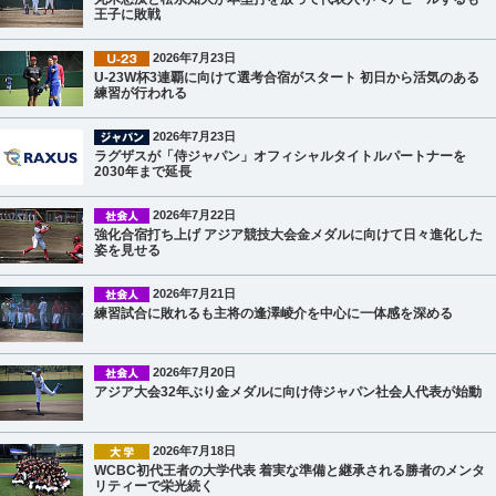
王子に敗戦
2026年7月23日
U-23W杯3連覇に向けて選考合宿がスタート 初日から活気のある
練習が行われる
2026年7月23日
ラグザスが「侍ジャパン」オフィシャルタイトルパートナーを
2030年まで延長
2026年7月22日
強化合宿打ち上げ アジア競技大会金メダルに向けて日々進化した
姿を見せる
2026年7月21日
練習試合に敗れるも主将の逢澤崚介を中心に一体感を深める
2026年7月20日
アジア大会32年ぶり金メダルに向け侍ジャパン社会人代表が始動
2026年7月18日
WCBC初代王者の大学代表 着実な準備と継承される勝者のメンタ
リティーで栄光続く