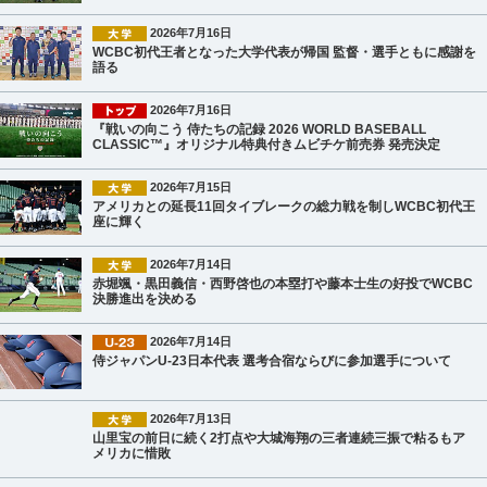
2026年7月16日
WCBC初代王者となった大学代表が帰国 監督・選手ともに感謝を
語る
2026年7月16日
『戦いの向こう 侍たちの記録 2026 WORLD BASEBALL
CLASSIC™』オリジナル特典付きムビチケ前売券 発売決定
2026年7月15日
アメリカとの延長11回タイブレークの総力戦を制しWCBC初代王
座に輝く
2026年7月14日
赤堀颯・黒田義信・西野啓也の本塁打や藤本士生の好投でWCBC
決勝進出を決める
2026年7月14日
侍ジャパンU-23日本代表 選考合宿ならびに参加選手について
2026年7月13日
山里宝の前日に続く2打点や大城海翔の三者連続三振で粘るもア
メリカに惜敗