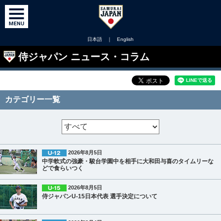
日本語
｜
English
侍ジャパン ニュース・コラム
カテゴリー一覧
2026年8月5日
中学軟式の強豪・駿台学園中を相手に大和田与喜のタイムリーな
どで食らいつく
2026年8月5日
侍ジャパンU-15日本代表 選手決定について