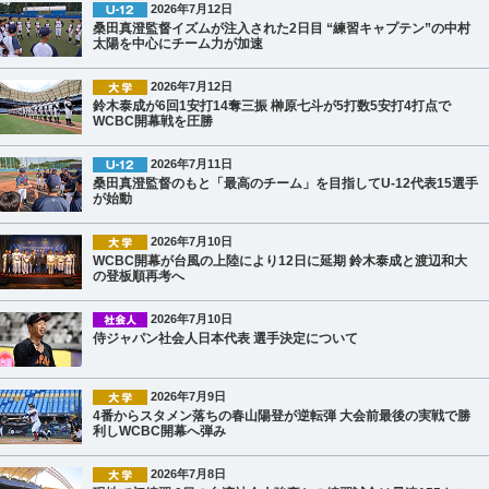
2026年7月12日
桑田真澄監督イズムが注入された2日目 “練習キャプテン”の中村
太陽を中心にチーム力が加速
2026年7月12日
鈴木泰成が6回1安打14奪三振 榊原七斗が5打数5安打4打点で
WCBC開幕戦を圧勝
2026年7月11日
桑田真澄監督のもと「最高のチーム」を目指してU-12代表15選手
が始動
2026年7月10日
WCBC開幕が台風の上陸により12日に延期 鈴木泰成と渡辺和大
の登板順再考へ
2026年7月10日
侍ジャパン社会人日本代表 選手決定について
2026年7月9日
4番からスタメン落ちの春山陽登が逆転弾 大会前最後の実戦で勝
利しWCBC開幕へ弾み
2026年7月8日