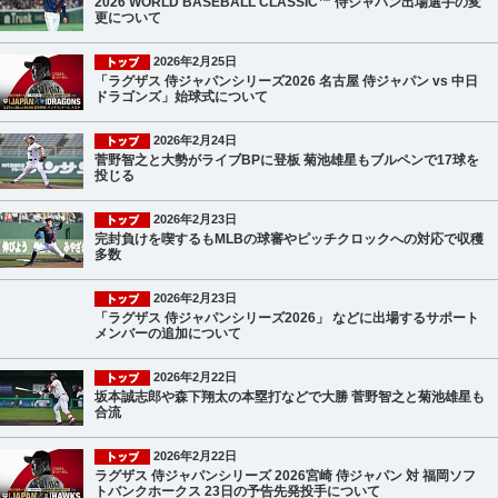
2026 WORLD BASEBALL CLASSIC™ 侍ジャパン出場選手の変
更について
2026年2月25日
「ラグザス 侍ジャパンシリーズ2026 名古屋 侍ジャパン vs 中日
ドラゴンズ」始球式について
2026年2月24日
菅野智之と大勢がライブBPに登板 菊池雄星もブルペンで17球を
投じる
2026年2月23日
完封負けを喫するもMLBの球審やピッチクロックへの対応で収穫
多数
2026年2月23日
「ラグザス 侍ジャパンシリーズ2026」 などに出場するサポート
メンバーの追加について
2026年2月22日
坂本誠志郎や森下翔太の本塁打などで大勝 菅野智之と菊池雄星も
合流
2026年2月22日
ラグザス 侍ジャパンシリーズ 2026宮崎 侍ジャパン 対 福岡ソフ
トバンクホークス 23日の予告先発投手について