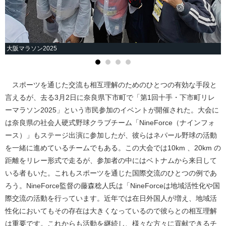
大阪マラソン2025
スポーツを通じた交流も相互理解のためのひとつの有効な手段と
言えるが、去る3月2日に奈良県下市町で「第1回十手・下市町リレ
ーマラソン2025」という市民参加のイベントが開催された。大会に
は奈良県の社会人硬式野球クラブチーム「NineForce（ナインフォ
ース）」もステージ出演に参加したが、彼らはネパール野球の活動
を一緒に進めているチームでもある。この大会では10km 、20km の
距離をリレー形式で走るが、参加者の中にはベトナムから来日して
いる者もいた。これもスポーツを通じた国際交流のひとつの例であ
ろう。NineForce監督の藤森稔人氏は「NineForceは地域活性化や国
際交流の活動を行っています。近年では在日外国人が増え、地域活
性化においてもその存在は大きくなっているので彼らとの相互理解
は重要です。これからも活動を継続し、様々な方々に貢献できるチ