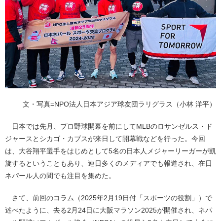
文・写真=NPO法人日本アジア球友団ラリグラス（小林 洋平）
日本では先月、プロ野球開幕を前にしてMLBのロサンゼルス・ド
ジャースとシカゴ・カブスが来日して開幕戦などを行った。今回
は、大谷翔平選手をはじめとして5名の日本人メジャーリーガーが凱
旋するということもあり、連日多くのメディアでも報道され、在日
ネパール人の間でも注目を集めた。
さて、前回のコラム（2025年2月19日付「スポーツの役割」）で
述べたように、去る2月24日に大阪マラソン2025が開催され、ネパ