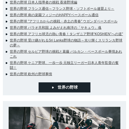
世界の野球 日本人指導者の挑戦 香港野球編
世界の野球 フランス通信～フランス野球・ソフトボール連盟より～
世界の野球 南の楽園フィジーのHAPPYベースボール通信
世界の野球 "アフリカからの挑戦・赤土の青春" ウガンダベースボール
世界の野球 パラオ共和国 よみがえれ南洋の「ヤキュウ」魂
世界の野球 アフリカ球児の熱い青春！タンザニア野球“KOSHIEN”への道"
世界の野球 受け継がれるSri Lanka野球の物語～光り輝くスリランカ野球
の夢～
世界の野球 セルビア野球の挑戦と葛藤 バルカン・ベースボール事情あれ
これ
世界の野球 ケニア野球、一歩一歩 元独立リーガー日本人青年監督の奮
闘！
世界の野球 欧州の野球事情
世界の野球