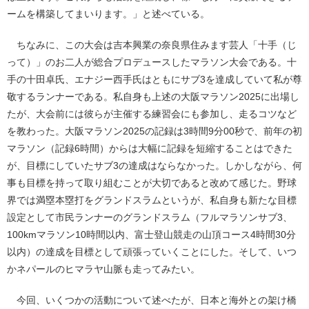
ームを構築してまいります。」と述べている。
ちなみに、この大会は吉本興業の奈良県住みます芸人「十手（じ
って）」のお二人が総合プロデュースしたマラソン大会である。十
手の十田卓氏、エナジー西手氏はともにサブ3を達成していて私が尊
敬するランナーである。私自身も上述の大阪マラソン2025に出場し
たが、大会前には彼らが主催する練習会にも参加し、走るコツなど
を教わった。大阪マラソン2025の記録は3時間9分00秒で、前年の初
マラソン（記録6時間）からは大幅に記録を短縮することはできた
が、目標にしていたサブ3の達成はならなかった。しかしながら、何
事も目標を持って取り組むことが大切であると改めて感じた。野球
界では満塁本塁打をグランドスラムというが、私自身も新たな目標
設定として市民ランナーのグランドスラム（フルマラソンサブ3、
100kmマラソン10時間以内、富士登山競走の山頂コース4時間30分
以内）の達成を目標として頑張っていくことにした。そして、いつ
かネパールのヒマラヤ山脈も走ってみたい。
今回、いくつかの活動について述べたが、日本と海外との架け橋