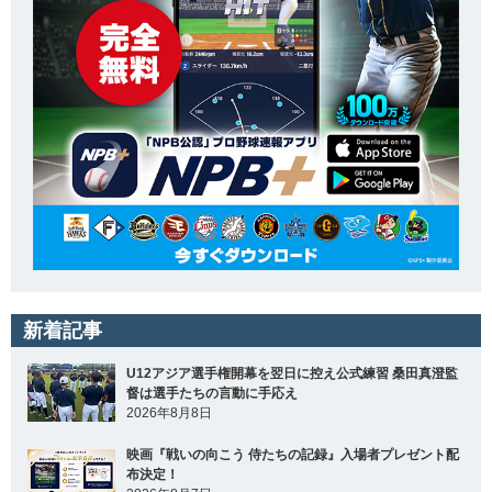
新着記事
U12アジア選手権開幕を翌日に控え公式練習 桑田真澄監
督は選手たちの言動に手応え
2026年8月8日
映画『戦いの向こう 侍たちの記録』入場者プレゼント配
布決定！