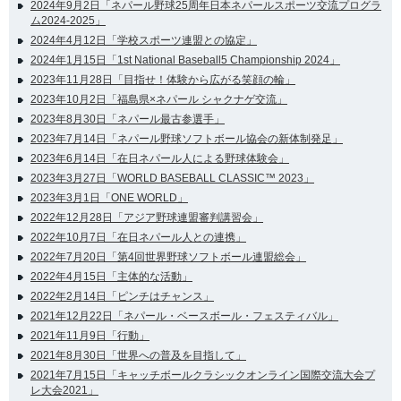
2024年9月2日「ネパール野球25周年日本ネパールスポーツ交流プログラ
ム2024-2025」
2024年4月12日「学校スポーツ連盟との協定」
2024年1月15日「1st National Baseball5 Championship 2024」
2023年11月28日「目指せ！体験から広がる笑顔の輪」
2023年10月2日「福島県×ネパール シャクナゲ交流」
2023年8月30日「ネパール最古参選手」
2023年7月14日「ネパール野球ソフトボール協会の新体制発足」
2023年6月14日「在日ネパール人による野球体験会」
2023年3月27日「WORLD BASEBALL CLASSIC™ 2023」
2023年3月1日「ONE WORLD」
2022年12月28日「アジア野球連盟審判講習会」
2022年10月7日「在日ネパール人との連携」
2022年7月20日「第4回世界野球ソフトボール連盟総会」
2022年4月15日「主体的な活動」
2022年2月14日「ピンチはチャンス」
2021年12月22日「ネパール・ベースボール・フェスティバル」
2021年11月9日「行動」
2021年8月30日「世界への普及を目指して」
2021年7月15日「キャッチボールクラシックオンライン国際交流大会プ
レ大会2021」