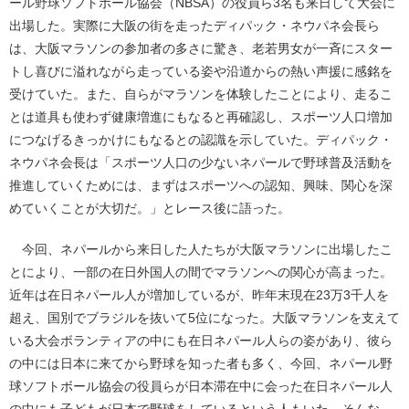
ール野球ソフトボール協会（NBSA）の役員ら3名も来日して大会に
出場した。実際に大阪の街を走ったディパック・ネウパネ会長ら
は、大阪マラソンの参加者の多さに驚き、老若男女が一斉にスター
トし喜びに溢れながら走っている姿や沿道からの熱い声援に感銘を
受けていた。また、自らがマラソンを体験したことにより、走るこ
とは道具も使わず健康増進にもなると再確認し、スポーツ人口増加
につなげるきっかけにもなるとの認識を示していた。ディパック・
ネウパネ会長は「スポーツ人口の少ないネパールで野球普及活動を
推進していくためには、まずはスポーツへの認知、興味、関心を深
めていくことが大切だ。」とレース後に語った。
今回、ネパールから来日した人たちが大阪マラソンに出場したこ
とにより、一部の在日外国人の間でマラソンへの関心が高まった。
近年は在日ネパール人が増加しているが、昨年末現在23万3千人を
超え、国別でブラジルを抜いて5位になった。大阪マラソンを支えて
いる大会ボランティアの中にも在日ネパール人らの姿があり、彼ら
の中には日本に来てから野球を知った者も多く、今回、ネパール野
球ソフトボール協会の役員らが日本滞在中に会った在日ネパール人
の中にも子どもが日本で野球をしているという人もいた。そんな、