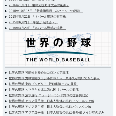
2016年1月7日「復興支援野球大会の延期」
2015年10月15日 「野球指導員、ネパールでの活動」
2015年8月21日 「ネパール野球の有望株」
2015年6月2日 「希望から絶望へ」
2015年4月20日 「ネパール野球の現状」
世界の野球 可能性を秘めたコロンビア野球
世界の野球 力戦奮闘ブラジル野球！～日系移民が紡いできた夢～
世界の野球 東欧ブルガリア -野球事情とその展望-
世界の野球 ヒマラヤを北に臨む国 ネパールの野球
世界の野球 清水直行 ニュージーランド野球の世界挑戦記
世界の野球 アジア選手権 日本人監督の挑戦 インドネシア編
世界の野球 アジア選手権 日本人監督の挑戦 パキスタン編
世界の野球 アジア選手権 日本人監督の挑戦 番外編 タイ野球の歩み