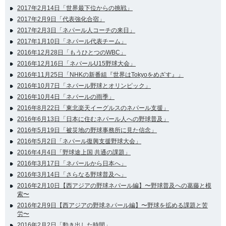
2017年2月14日「世界最下位からの挑戦」
2017年2月9日「代表強化合宿」
2017年2月3日「ネパール人コーチの来日」
2017年1月10日「ネパール代表チーム」
2016年12月28日「もうひとつのWBC」
2016年12月16日「ネパールU15野球大会」
2016年11月25日「NHKの新番組『世界はTokyoをめざす』」
2016年10月7日「ネパール野球とオリンピック」
2016年10月4日「ネパールの雨季」
2016年8月22日「東北楽天イーグルスのネパール支援」
2016年6月13日「日本に住むネパール人への野球普及」
2016年5月19日「被災地の野球事務所に見た信念」
2016年5月2日「ネパール復興支援野球大会」
2016年4月4日「野球途上国 共通の課題」
2016年3月17日「ネパールから日本へ」
2016年3月14日「さらなる野球普及へ」
2016年2月10日【西アジアの野球ネパール編】〜野球普及への葛藤と模
索〜
2016年2月9日【西アジアの野球ネパール編】〜野球を拡める課題と苦
労〜
2016年2月2日「動き出した時間」