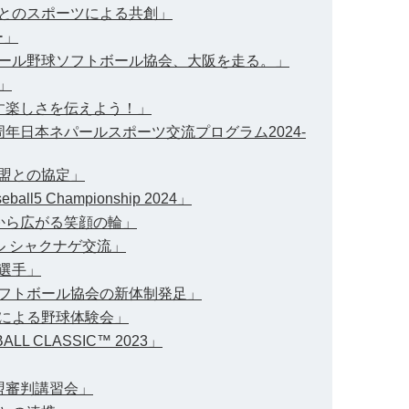
ル人とのスポーツによる共創」
ー」
ネパール野球ソフトボール協会、大阪を走る。」
」
かす楽しさを伝えよう！」
5周年日本ネパールスポーツ交流プログラム2024-
連盟との協定」
eball5 Championship 2024」
験から広がる笑顔の輪」
ール シャクナゲ交流」
参選手」
球ソフトボール協会の新体制発足」
人による野球体験会」
LL CLASSIC™ 2023」
連盟審判講習会」