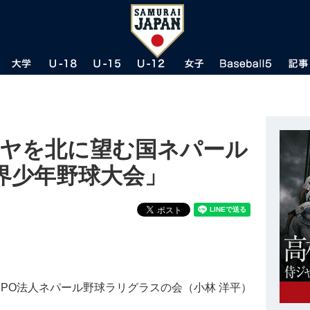
ラヤを北に望む国ネパール
界少年野球大会」
PO法人ネパール野球ラリグラスの会（小林 洋平）