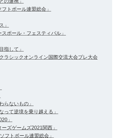
人との連携」
球ソフトボール連盟総会」
ンス」
・ベースボール・フェスティバル」
を目指して」
ールクラシックオンライン国際交流大会プレ大会
」
」
変わらないもの」
つになって逆境を乗り越える」
020」
ターズゲームズ2021関西」
野球ソフトボール連盟総会」