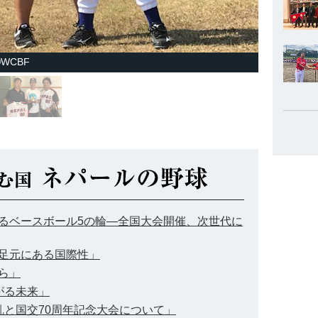
WCBF
広がるベースボール5の輪―全国大会開催、次世代に
の足元にある国際性」
から」
上がる未来」
混乱と国交70周年記念大会について」