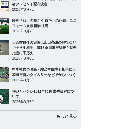
者プレゼント配布決定！
2026年8月7日
映画『戦いの向こう 侍たちの記録』ユニ
フォーム展示 開催決定！
2026年8月7日
大会前最後の実戦は山田亮碩の好投など
で中学生相手に善戦 桑田真澄監督も特徴
把握に手応え
2026年8月6日
中学軟式の強豪・駿台学園中を相手に大
和田与喜のタイムリーなどで食らいつく
2026年8月5日
侍ジャパンU-15日本代表 選手決定につ
いて
2026年8月5日
もっと見る