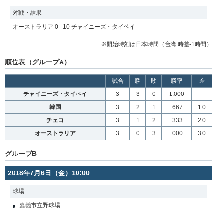
対戦・結果
オーストラリア 0 - 10 チャイニーズ・タイペイ
※開始時刻は日本時間（台湾:時差-1時間）
順位表（グループA）
試合
勝
敗
勝率
差
チャイニーズ・タイペイ
3
3
0
1.000
-
韓国
3
2
1
.667
1.0
チェコ
3
1
2
.333
2.0
オーストラリア
3
0
3
.000
3.0
グループB
2018年7月6日（金）10:00
球場
嘉義市立野球場