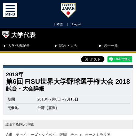
日本語
｜
English
大学代表
大学代表記事
試合・大会
選手一覧
2018年
第6回 FISU世界大学野球選手権大会 2018
試合・大会詳細
期間
2018年7月6日～7月15日
開催地
台湾（嘉義）
出場する国と地域
A組 チャイニーズ・タイペイ、韓国、チェコ、オーストラリア