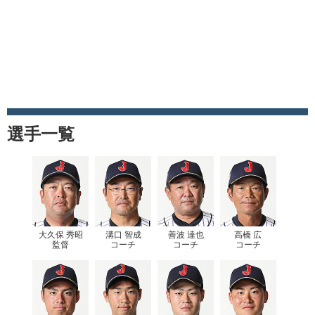
選手一覧
大久保 秀昭
溝口 智成
善波 達也
高橋 広
監督
コーチ
コーチ
コーチ