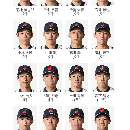
菊地 恭志郎
田中 裕貴
伊勢 大夢
石井 雄也
投手
投手
投手
投手
小林 大雅
中川 颯
高田 孝一
磯村 峻平
投手
投手
投手
投手
中村 浩人
郡司 裕也
吉田 有輝
森下 智之
捕手
捕手
内野手
内野手