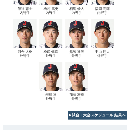
飯迫 恵士
檜村 篤史
相馬 優人
福岡 高輝
内野手
内野手
内野手
内野手
河合 大樹
松﨑 健造
越智 達矢
中山 翔太
外野手
外野手
外野手
外野手
柳町 達
加藤 雅樹
外野手
外野手
試合・大会スケジュール 結果へ