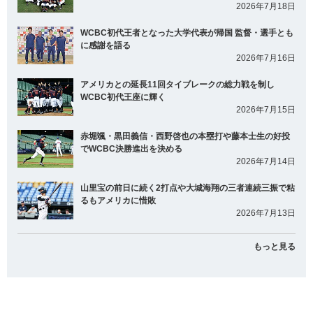
2026年7月18日
WCBC初代王者となった大学代表が帰国 監督・選手とも
に感謝を語る
2026年7月16日
アメリカとの延長11回タイブレークの総力戦を制し
WCBC初代王座に輝く
2026年7月15日
赤堀颯・黒田義信・西野啓也の本塁打や藤本士生の好投
でWCBC決勝進出を決める
2026年7月14日
山里宝の前日に続く2打点や大城海翔の三者連続三振で粘
るもアメリカに惜敗
2026年7月13日
もっと見る