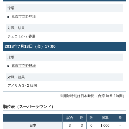
球場
嘉義市立野球場
対戦・結果
チェコ 12 - 2 香港
2018年7月13日（金）17:00
球場
嘉義市立野球場
対戦・結果
アメリカ 3 - 2 韓国
※開始時刻は日本時間（台湾:時差-1時間）
順位表（スーパーラウンド）
試合
勝
敗
勝率
差
日本
3
3
0
1.000
-