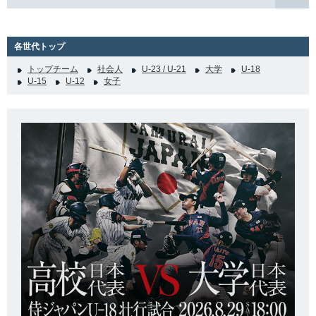
各世代トップ
トップチーム
社会人
U-23 / U-21
大学
U-18
U-15
U-12
女子