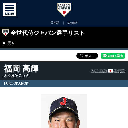
日本語
｜
English
全世代侍ジャパン選手リスト
戻る
福岡 高輝
ふくおか こうき
FUKUOKA KOKI