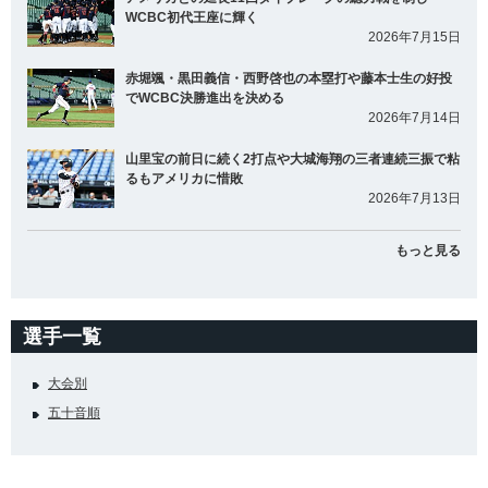
WCBC初代王座に輝く
2026年7月15日
赤堀颯・黒田義信・西野啓也の本塁打や藤本士生の好投
でWCBC決勝進出を決める
2026年7月14日
山里宝の前日に続く2打点や大城海翔の三者連続三振で粘
るもアメリカに惜敗
2026年7月13日
もっと見る
選手一覧
大会別
五十音順