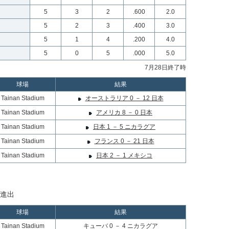
5
3
2
.600
2.0
5
2
3
.400
3.0
5
1
4
.200
4.0
5
0
5
.000
5.0
7月28日終了時
球場
結果
Tainan Stadium
オーストラリア 0 － 12 日本
Tainan Stadium
アメリカ 8 － 0 日本
Tainan Stadium
日本 1 － 5 ニカラグア
Tainan Stadium
フランス 0 － 21 日本
Tainan Stadium
日本 2 － 1 メキシコ
が進出
球場
結果
Tainan Stadium
キューバ 0 － 4 ニカラグア