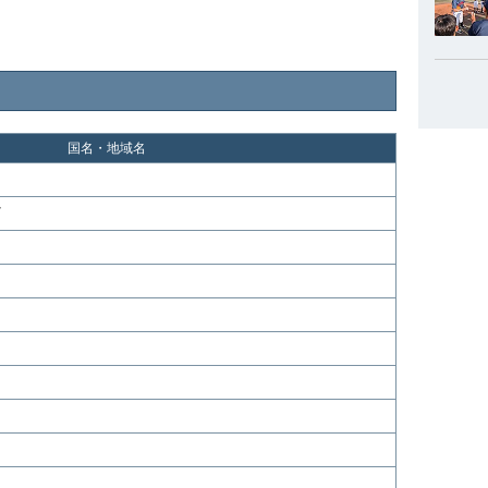
国名・地域名
イ