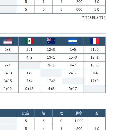
5
1
4
.200
4.0
5
0
5
.000
5.0
7月28日終了時
0●8
2○1
12○0
1●5
21○0
4○2
13○1
15○3
12○1
2●4
9○1
4●7
18○0
1●13
1●9
2●17
8○4
3●15
7○4
17○2
17○0
1●12
0●18
4●8
0●17
試合
勝
敗
勝率
差
5
5
0
1.000
-
5
4
1
.800
1.0