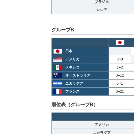
ブラジル
ロシア
グループB
日本
アメリカ
8○0
メキシコ
1●2
オーストラリア
0●12
ニカラグア
5○1
フランス
0●21
順位表（グループB）
アメリカ
ニカラグア