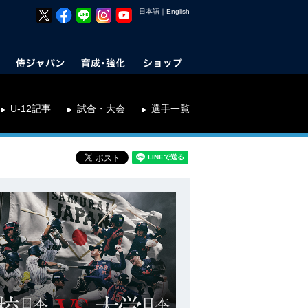
日本語
｜
English
U-12記事
試合・大会
選手一覧