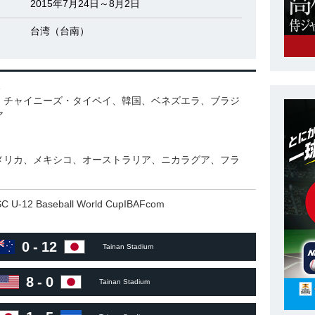
2015年7月24日～8月2日
台湾（台南）
、チャイニーズ・タイペイ、韓国、ベネズエラ、ブラジ
ア
メリカ、メキシコ、オーストラリア、ニカラグア、フラ
C U-12 Baseball World CupIBAFcom
0
-
12
Tainan Stadium
8
-
0
Tainan Stadium