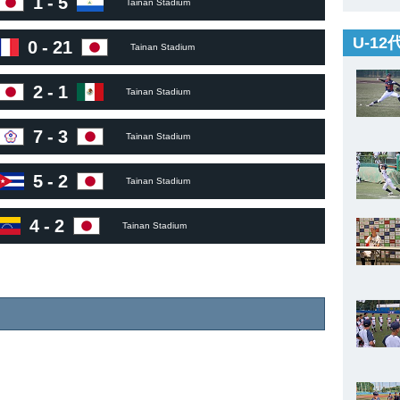
1
-
5
Tainan Stadium
U-1
0
-
21
Tainan Stadium
2
-
1
Tainan Stadium
7
-
3
Tainan Stadium
5
-
2
Tainan Stadium
4
-
2
Tainan Stadium