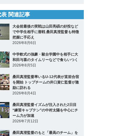
2代表 関連記事
大会前最後の実戦は山田亮碩の好投など
で中学生相手に善戦 桑田真澄監督も特徴
把握に手応え
2026年8月6日
中学軟式の強豪・駿台学園中を相手に大
和田与喜のタイムリーなどで食らいつく
2026年8月5日
桑田真澄監督率いるU-12代表が直前合宿
を開始 トップチームの井口資仁監督が激
励に訪れる
2026年8月4日
桑田真澄監督イズムが注入された2日目
“練習キャプテン”の中村太陽を中心にチ
ーム力が加速
2026年7月12日
桑田真澄監督のもと「最高のチーム」を