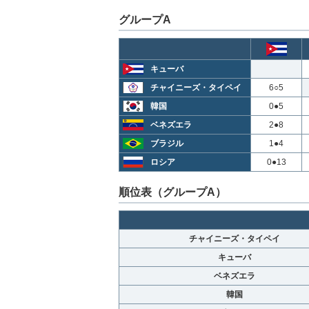
グループA
キューバ
チャイニーズ・タイペイ
6○5
韓国
0●5
ベネズエラ
2●8
ブラジル
1●4
ロシア
0●13
順位表（グループA）
チャイニーズ・タイペイ
キューバ
ベネズエラ
韓国