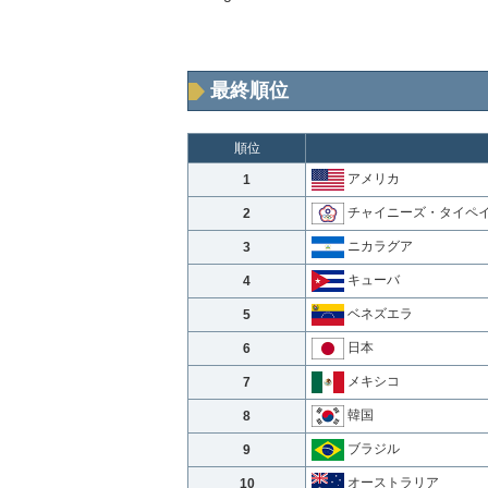
最終順位
順位
アメリカ
1
チャイニーズ・タイペ
2
ニカラグア
3
キューバ
4
ベネズエラ
5
日本
6
メキシコ
7
韓国
8
ブラジル
9
オーストラリア
10