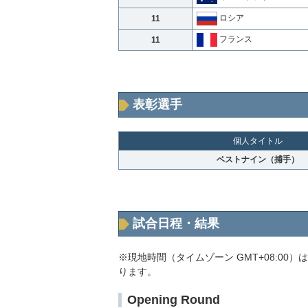
ロシア
11
フランス
11
表彰選手
個人タイトル
ベストナイン（捕手）
試合日程・結果
※現地時間（タイムゾーン GMT+08:00）
ります。
Opening Round