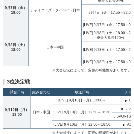
※最大延長54分
9月7日（金）
チャイニーズ・タイペイ - 日本
18:00
9月7日（金）17:55～22:00
[LIVE] 9月7日（金）17:50～00:
[LIVE] 9月8日（土）18:00～20:
※最大延長120分
9月8日（土）
日本 - 中国
18:00
[LIVE] 9月8日（土）17:55～21:
[LIVE] 9月8日（土）17:50～00:
※大会状況によって、変更の可能性があります。
3位決定戦
試合日時
組み合わせ
放送日時
チャ
[LIVE] 9月10日（月）13:00～
BS
J SP
9月10日（月）
日本 - 中国
[LIVE] 9月10日（月）12:50～16:30
13:00
J SPORT
[LIVE] 9月10日（月）12:50～18:50
Abe
※大会状況によって、変更の可能性があります。