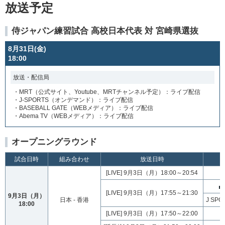
放送予定
侍ジャパン練習試合 高校日本代表 対 宮崎県選抜
8月31日(金)
18:00
放送・配信局
・MRT（公式サイト、Youtube、MRTチャンネル予定）：ライブ配信
・J-SPORTS（オンデマンド）：ライブ配信
・BASEBALL GATE（WEBメディア）：ライブ配信
・Abema TV（WEBメディア）：ライブ配信
オープニングラウンド
試合日時
組み合わせ
放送日時
[LIVE] 9月3日（月）18:00～20:54
[LIVE] 9月3日（月）17:55～21:30
9月3日（月）
日本 - 香港
J SP
18:00
[LIVE] 9月3日（月）17:50～22:00