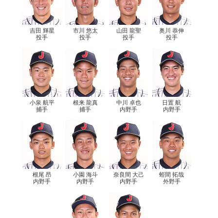
吉田 輝星
市川 悠太
山田 龍聖
奥川 恭伸
投手
投手
投手
投手
小泉 航平
根来 龍真
中川 卓也
日置 航
捕手
捕手
内野手
内野手
根尾 昂
小園 海斗
奈良間 大己
蛭間 拓哉
内野手
内野手
内野手
外野手