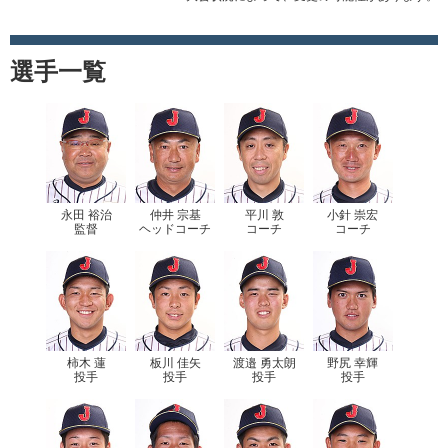
選手一覧
永田 裕治
仲井 宗基
平川 敦
小針 崇宏
監督
ヘッドコーチ
コーチ
コーチ
柿木 蓮
板川 佳矢
渡邉 勇太朗
野尻 幸輝
投手
投手
投手
投手