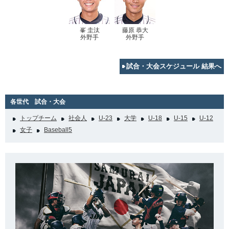
峯 圭汰
藤原 恭大
外野手
外野手
試合・大会スケジュール 結果へ
各世代 試合・大会
トップチーム
社会人
U-23
大学
U-18
U-15
U-12
女子
Baseball5