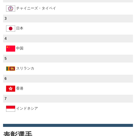
チャイニーズ・タイペイ
3
日本
4
中国
5
スリランカ
6
香港
7
インドネシア
表彰選手