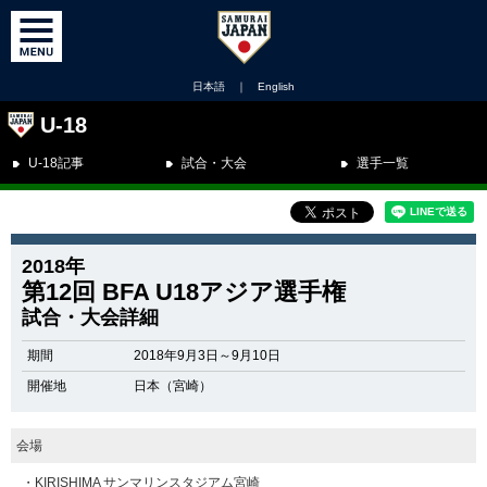
日本語
｜
English
U-18
U-18記事
試合・大会
選手一覧
2018年
第12回 BFA U18アジア選手権
試合・大会詳細
期間
2018年9月3日～9月10日
開催地
日本（宮崎）
会場
・KIRISHIMA サンマリンスタジアム宮崎