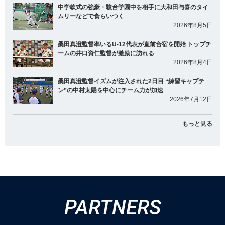
中学軟式の強豪・駿台学園中を相手に大和田与喜のタイ
ムリーなどで食らいつく
2026年8月5日
桑田真澄監督率いるU-12代表が直前合宿を開始 トップチ
ームの井口資仁監督が激励に訪れる
2026年8月4日
桑田真澄監督イズムが注入された2日目 “練習キャプテ
ン”の中村太陽を中心にチーム力が加速
2026年7月12日
もっと見る
PARTNERS