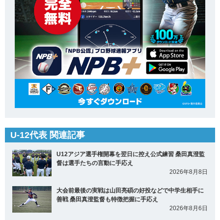
U-12代表 関連記事
U12アジア選手権開幕を翌日に控え公式練習 桑田真澄監
督は選手たちの言動に手応え
2026年8月8日
大会前最後の実戦は山田亮碩の好投などで中学生相手に
善戦 桑田真澄監督も特徴把握に手応え
2026年8月6日