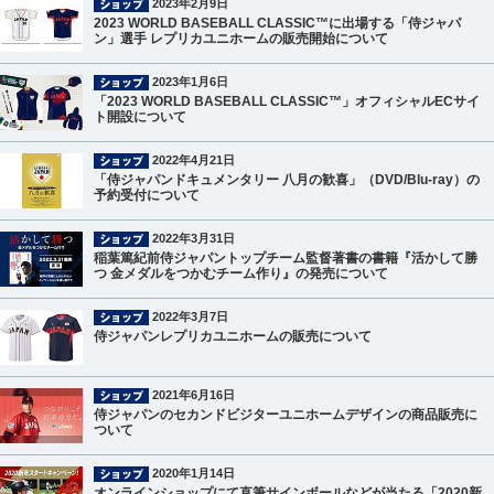
2023年2月9日
2023 WORLD BASEBALL CLASSIC™に出場する「侍ジャパ
ン」選手 レプリカユニホームの販売開始について
2023年1月6日
「2023 WORLD BASEBALL CLASSIC™」オフィシャルECサイ
ト開設について
2022年4月21日
「侍ジャパンドキュメンタリー 八月の歓喜」（DVD/Blu-ray）の
予約受付について
2022年3月31日
稲葉篤紀前侍ジャパントップチーム監督著書の書籍『活かして勝
つ 金メダルをつかむチーム作り』の発売について
2022年3月7日
侍ジャパンレプリカユニホームの販売について
2021年6月16日
侍ジャパンのセカンドビジターユニホームデザインの商品販売に
ついて
2020年1月14日
オンラインショップにて直筆サインボールなどが当たる「2020新