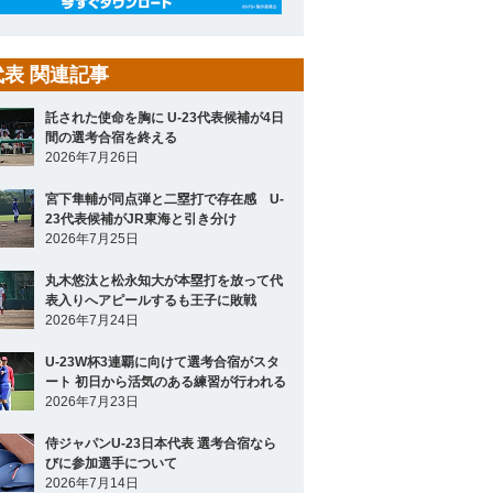
3代表 関連記事
託された使命を胸に U-23代表候補が4日
間の選考合宿を終える
2026年7月26日
宮下隼輔が同点弾と二塁打で存在感 U-
23代表候補がJR東海と引き分け
2026年7月25日
丸木悠汰と松永知大が本塁打を放って代
表入りへアピールするも王子に敗戦
2026年7月24日
U-23W杯3連覇に向けて選考合宿がスタ
ート 初日から活気のある練習が行われる
2026年7月23日
侍ジャパンU-23日本代表 選考合宿なら
びに参加選手について
2026年7月14日