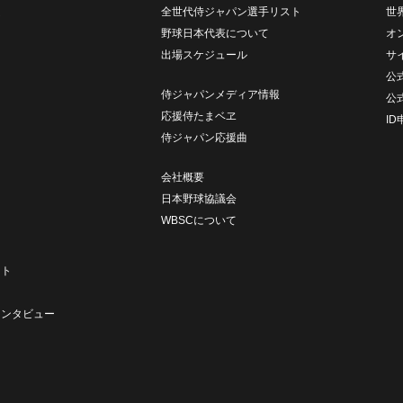
ム
全世代侍ジャパン選手リスト
世
野球日本代表について
オ
出場スケジュール
サ
公式
侍ジャパンメディア情報
公
応援侍たまベヱ
I
侍ジャパン応援曲
会社概要
日本野球協議会
WBSCについて
ト
ート
ト
インタビュー