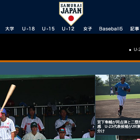
U-
宮下隼輔が同点弾と二塁
感 U-23代表候補がJR
分け