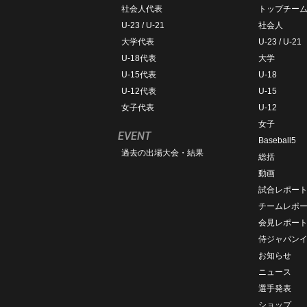
社会人代表
トップチー
U-23 / U-21
社会人
大学代表
U-23 / U-21
U-18代表
大学
U-15代表
U-18
U-12代表
U-15
女子代表
U-12
女子
EVENT
Baseball5
過去の出場大会・結果
総括
動画
試合レポー
チームレポ
会見レポー
侍ジャパン
お知らせ
ニュース
選手発表
ショップ