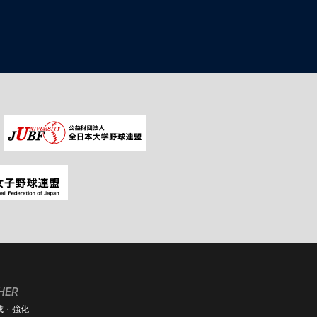
HER
成・強化