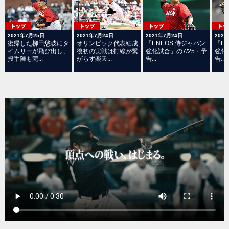
2021年7月25日
2021年7月24日
2021年7月24日
202
復帰した柳田悠岐にタ
オリンピック代表結成
「ENEOS 侍ジャパン
「E
イムリーが飛び出し、
後初の実戦は打線が繋
強化試合」の7/25・予
強化
投手陣も完...
がらず楽天...
告...
告...