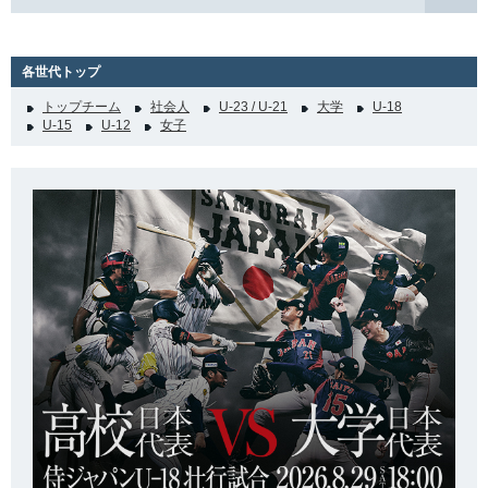
各世代トップ
トップチーム
社会人
U-23 / U-21
大学
U-18
U-15
U-12
女子