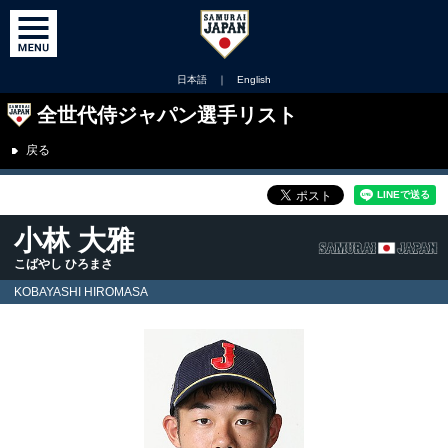
日本語
｜
English
全世代侍ジャパン選手リスト
戻る
小林 大雅
こばやし ひろまさ
KOBAYASHI HIROMASA