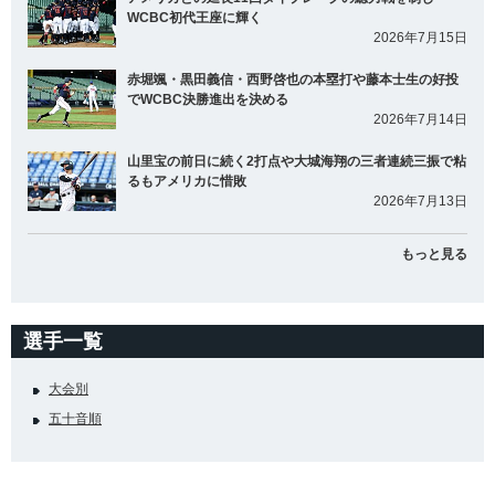
WCBC初代王座に輝く
2026年7月15日
赤堀颯・黒田義信・西野啓也の本塁打や藤本士生の好投
でWCBC決勝進出を決める
2026年7月14日
山里宝の前日に続く2打点や大城海翔の三者連続三振で粘
るもアメリカに惜敗
2026年7月13日
もっと見る
選手一覧
大会別
五十音順