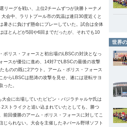
選リーグを戦い、上位2チームずつが決勝トーナメ
。大会中、ラリトプール市の気温は連日30度近くと
は暑さに負けず懸命にプレーしていた。試合は全体
ほとんどが5回や6回までだったが、それでも10
世界の
ポリス・フォースと初出場のLBSCの対決となっ
ースが優位に進め、14対7でLBSCの最後の攻撃
したものの既に2アウト。アーム・ポリス・フォース
こからLBSCは怒涛の攻撃を見せ、遂には逆転サヨ
取った。
も大会に出場していたビピン・バジラチャルヤ氏は
ト2ストライクと追い込まれていたとしても、勝つ
。前回優勝のアーム・ポリス・フォースに対してこ
信じられない。大会を主催したネパール野球ソフト