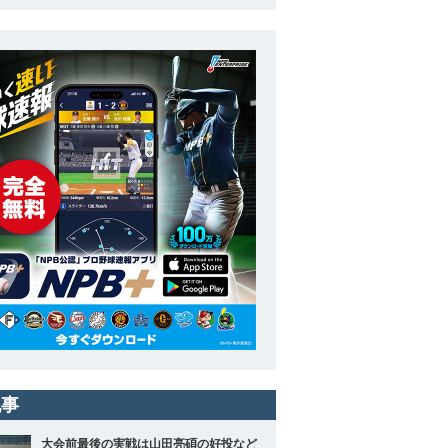
記事
大会前最後の実戦は山田亮碩の好投など