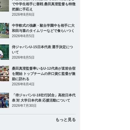
で中学生相手に善戦 桑田真澄監督も特徴
把握に手応え
2026年8月6日
中学軟式の強豪・駿台学園中を相手に大
和田与喜のタイムリーなどで食らいつく
2026年8月5日
侍ジャパンU-15日本代表 選手決定につ
いて
2026年8月5日
桑田真澄監督率いるU-12代表が直前合宿
を開始 トップチームの井口資仁監督が激
励に訪れる
2026年8月4日
「侍ジャパンU-18壮行試合」高校日本代
表 対 大学日本代表 応援活動について
2026年7月30日
もっと見る