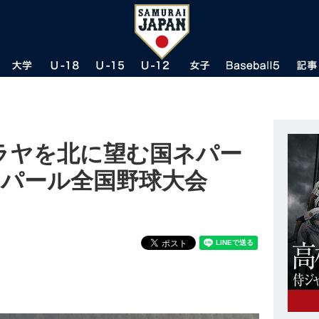
マラヤを北に望む国ネパー
ネパール全国野球大会