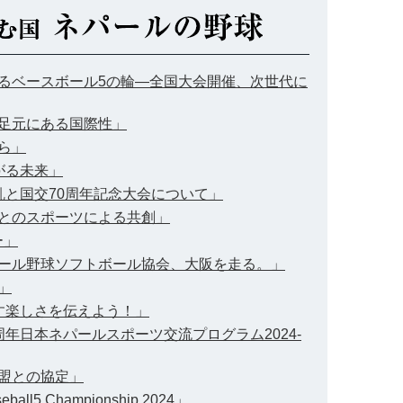
広がるベースボール5の輪―全国大会開催、次世代に
の足元にある国際性」
から」
上がる未来」
混乱と国交70周年記念大会について」
ル人とのスポーツによる共創」
ー」
ネパール野球ソフトボール協会、大阪を走る。」
」
かす楽しさを伝えよう！」
5周年日本ネパールスポーツ交流プログラム2024-
連盟との協定」
eball5 Championship 2024」