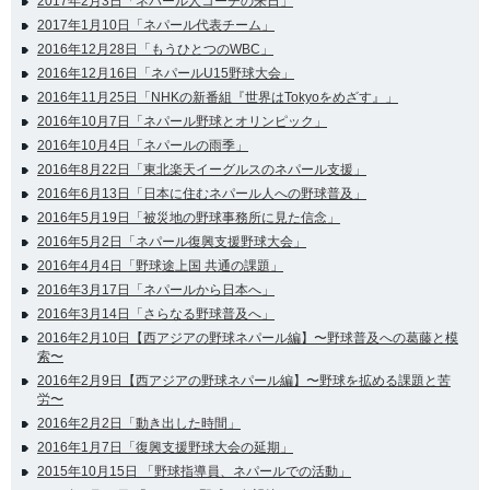
2017年2月3日「ネパール人コーチの来日」
2017年1月10日「ネパール代表チーム」
2016年12月28日「もうひとつのWBC」
2016年12月16日「ネパールU15野球大会」
2016年11月25日「NHKの新番組『世界はTokyoをめざす』」
2016年10月7日「ネパール野球とオリンピック」
2016年10月4日「ネパールの雨季」
2016年8月22日「東北楽天イーグルスのネパール支援」
2016年6月13日「日本に住むネパール人への野球普及」
2016年5月19日「被災地の野球事務所に見た信念」
2016年5月2日「ネパール復興支援野球大会」
2016年4月4日「野球途上国 共通の課題」
2016年3月17日「ネパールから日本へ」
2016年3月14日「さらなる野球普及へ」
2016年2月10日【西アジアの野球ネパール編】〜野球普及への葛藤と模
索〜
2016年2月9日【西アジアの野球ネパール編】〜野球を拡める課題と苦
労〜
2016年2月2日「動き出した時間」
2016年1月7日「復興支援野球大会の延期」
2015年10月15日 「野球指導員、ネパールでの活動」