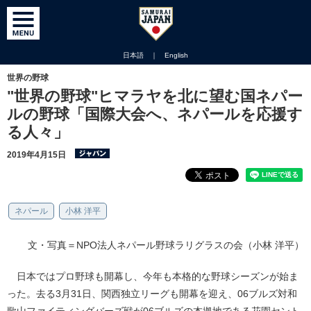
日本語
｜
English
世界の野球
"世界の野球"ヒマラヤを北に望む国ネパー
ルの野球「国際大会へ、ネパールを応援す
る人々」
2019年4月15日
ネパール
小林 洋平
文・写真＝NPO法人ネパール野球ラリグラスの会（小林 洋平）
日本ではプロ野球も開幕し、今年も本格的な野球シーズンが始ま
った。去る3月31日、関西独立リーグも開幕を迎え、06ブルズ対和