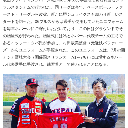
歌山ファイティングバーズ戦が06ブルズの本拠地である花園セント
ラルスタジアムで行われた。同リーグは今年、ベースボール・ファ
ースト・リーグから改称、新たに堺シュライクスも加わり新しいス
タートを切った。06ブルズからは選手が使用していたユニフォーム
を毎年ネパールにご寄付いただいており、この日はグラウンドでそ
の贈呈式が行われた。贈呈式には私とネパール代表チームの主将で
あるイッソー・タパ氏が参加し、村田辰美監督（元近鉄バファロー
ズ）からユニフォームが手渡された。このユニフォームは、7月の西
アジア野球大会（開催国スリランカ 7/1～7/6）に出場するネパー
ル代表選手に手渡され、練習着として使われることになる。