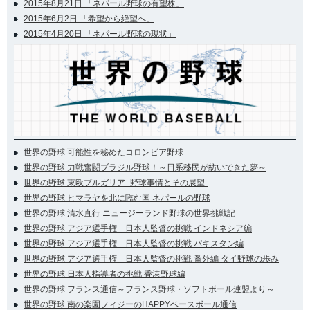
2015年8月21日 「ネパール野球の有望株」
2015年6月2日 「希望から絶望へ」
2015年4月20日 「ネパール野球の現状」
世界の野球 可能性を秘めたコロンビア野球
世界の野球 力戦奮闘ブラジル野球！～日系移民が紡いできた夢～
世界の野球 東欧ブルガリア -野球事情とその展望-
世界の野球 ヒマラヤを北に臨む国 ネパールの野球
世界の野球 清水直行 ニュージーランド野球の世界挑戦記
世界の野球 アジア選手権 日本人監督の挑戦 インドネシア編
世界の野球 アジア選手権 日本人監督の挑戦 パキスタン編
世界の野球 アジア選手権 日本人監督の挑戦 番外編 タイ野球の歩み
世界の野球 日本人指導者の挑戦 香港野球編
世界の野球 フランス通信～フランス野球・ソフトボール連盟より～
世界の野球 南の楽園フィジーのHAPPYベースボール通信