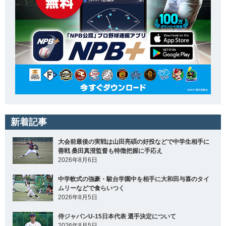
新着記事
大会前最後の実戦は山田亮碩の好投などで中学生相手に
善戦 桑田真澄監督も特徴把握に手応え
2026年8月6日
中学軟式の強豪・駿台学園中を相手に大和田与喜のタイ
ムリーなどで食らいつく
2026年8月5日
侍ジャパンU-15日本代表 選手決定について
2026年8月5日