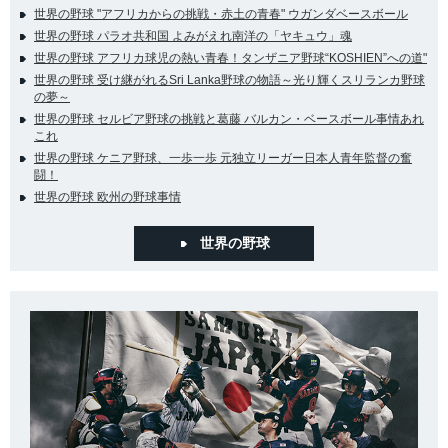
世界の野球 "アフリカからの挑戦・赤土の青春" ウガンダベースボール
世界の野球 パラオ共和国 よみがえれ南洋の「ヤキュウ」魂
世界の野球 アフリカ球児の熱い青春！タンザニア野球“KOSHIEN”への道"
世界の野球 受け継がれるSri Lanka野球の物語～光り輝くスリランカ野球
の夢～
世界の野球 セルビア野球の挑戦と葛藤 バルカン・ベースボール事情あれ
これ
世界の野球 ケニア野球、一歩一歩 元独立リーガー日本人青年監督の奮
闘！
世界の野球 欧州の野球事情
世界の野球