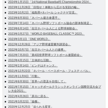
2024年1月15日「1st National Baseball5 Championship 2024」
2023年11月28日「目指せ！体験から広がる笑顔の輪」
2023年10月2日「福島県×ネパール シャクナゲ交流」
2023年8月30日「ネパール最古参選手」
2023年7月14日「ネパール野球ソフトボール協会の新体制発足」
2023年6月14日「在日ネパール人による野球体験会」
2023年3月27日「WORLD BASEBALL CLASSIC™ 2023」
2023年3月1日「ONE WORLD」
2022年12月28日「アジア野球連盟審判講習会」
2022年10月7日「在日ネパール人との連携」
2022年7月20日「第4回世界野球ソフトボール連盟総会」
2022年4月15日「主体的な活動」
2022年2月14日「ピンチはチャンス」
2021年12月22日「ネパール・ベースボール・フェスティバル」
2021年11月9日「行動」
2021年8月30日「世界への普及を目指して」
2021年7月15日「キャッチボールクラシックオンライン国際交流大会プ
レ大会2021」
2021年4月26日「原点に戻る」
2021年3月22日「協働」
2020年12月25日「迫られる変革」