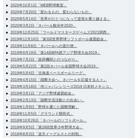
2020年10月1日「WEB野球教室」
2020年7月20日「変わるもの、変わらないもの」
2020年5月14日「世界がひとつになって逆境を乗り越える」
2020年3月2日「ネパール観光年2020」
2019年12月25日「ワールドマスターズゲームズ2021関西」
2019年12月10日「第3回世界野球ソフトボール連盟総会」
2019年11月8日「ネパールへの直行便」
2019年9月19日「第14回BFA西アジア野球大会2019」
2019年7月2日「政府機関とのつながり」
2019年5月22日「第2回ネパール全国野球大会2019」
2019年5月4日「北海道ベースボールリーグ」
2019年4月15日「国際大会へ、ネパールを応援する人々」
2019年3月18日「侍ジャパンシリーズ2019 日本対メキシコ」
2019年3月1日「アジア野球連盟総会」
2019年2月13日「国際交流活動との出会い」
2019年1月9日「野球を通じた国際理解」
2018年11月5日「グラウンド開所式」
2018年10月26日「ネパールのソフトボール」
2018年9月5日「第28回世界少年野球大会」
2018年8月3日「楽天イーグルスとの対戦」