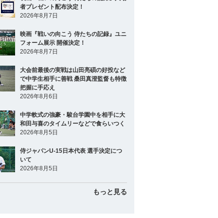
者プレゼント配布決定！
2026年8月7日
映画『戦いの向こう 侍たちの記録』ユニ
フォーム展示 開催決定！
2026年8月7日
大会前最後の実戦は山田亮碩の好投など
で中学生相手に善戦 桑田真澄監督も特徴
把握に手応え
2026年8月6日
中学軟式の強豪・駿台学園中を相手に大
和田与喜のタイムリーなどで食らいつく
2026年8月5日
侍ジャパンU-15日本代表 選手決定につ
いて
2026年8月5日
もっと見る