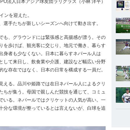
NPO法人日本アジア球友団ラリグラス（小林 洋平）
インを迎えた。
、選手たちが新しいシーズンへ向けて動き出す。
でも、グラウンドには緊張感と高揚感が漂う。その
りを歩けば、観光客に交じり、地元で働き、暮らす
出身者も少なくない。日本に暮らすネパール人は
として来日し、飲食業や介護、建設など幅広い分野
的な存在ではなく、日本の日常を構成する一員だ。
見える。品川や姫路では在日ネパール人によるクリ
たちが集う。母国で親しんだ競技を通じて、コミュ
でいる。ネパールではクリケットの人気が高い。一
十分な環境が整っているとは言えないが、白球を追