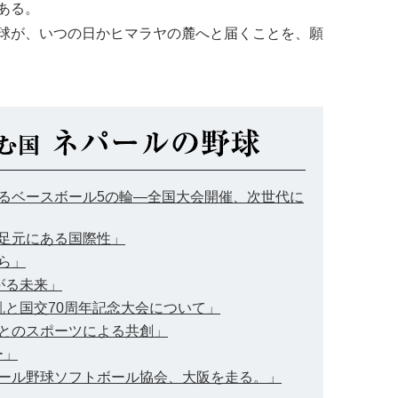
ある。
球が、いつの日かヒマラヤの麓へと届くことを、願
広がるベースボール5の輪―全国大会開催、次世代に
の足元にある国際性」
から」
上がる未来」
混乱と国交70周年記念大会について」
ル人とのスポーツによる共創」
ー」
ネパール野球ソフトボール協会、大阪を走る。」