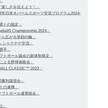
」
かす楽しさを伝えよう！」
5周年日本ネパールスポーツ交流プログラム2024-
連盟との協定」
eball5 Championship 2024」
験から広がる笑顔の輪」
ール シャクナゲ交流」
参選手」
球ソフトボール協会の新体制発足」
人による野球体験会」
LL CLASSIC™ 2023」
連盟審判講習会」
人との連携」
球ソフトボール連盟総会」
ンス」