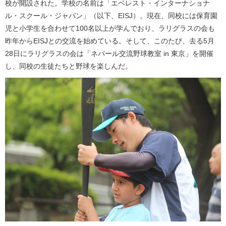
校が開設された。学校の名前は「エベレスト・インターナショナ
ル・スクール・ジャパン」（以下、EISJ）。現在、同校には保育園
児と小学生を合わせて100名以上が学んでおり、ラリグラスの会も
昨年からEISJとの交流を始めている。そして、このたび、去る5月
28日にラリグラスの会は「ネパール交流野球教室 in 東京」を開催
し、同校の生徒たちと野球を楽しんだ。