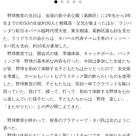
野球教室の当日は、会場の新小岩公園（葛飾区）に1年生から3年
生までのEISJの生徒約30人と教職員・父兄が集まったほか、ラジバ
ンダリ駐日ネパール臨時代理大使、東京都議、葛飾区議も顔を見せ
た。ラリグラスの会からは、ネパール代表チーム主将のイッソー・
タパ氏を含め、約10名が参加した。
野球教室では、開会式の後、準備体操、キャッチボール、バッテ
ィング等、野球の基本的な内容を行った。今回は参加した生徒たち
が皆、野球を初めて体験する子どもたちばかりだったので、安全面
を考慮し、ボールもバットもプラスチック製の軟らかいものを使用
した。野球教室の間、子どもたちは、笑顔一杯でグラウンドを駆け
回っていた。投げて、捕って、打って、初めて体験する野球を心か
ら楽しんでいた様子だった。子どもたちからは「野球、楽しい」、
「またやりたい」との声が聞こえてきた。
野球教室が終わって、校長のプラディープ・タパ氏は次のように
述べた。
「野球は生徒たちにとって全く新しいスポーツです。生徒たちが本