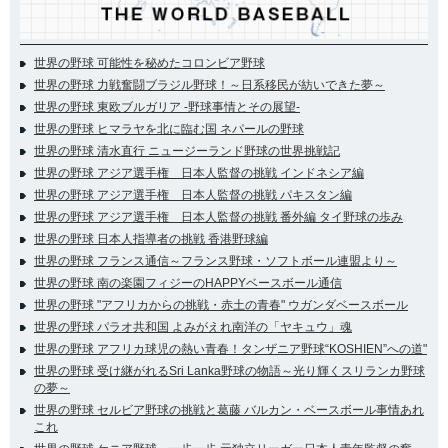
世界の野球 可能性を秘めたコロンビア野球
世界の野球 力戦奮闘ブラジル野球！～日系移民が紡いできた夢～
世界の野球 東欧ブルガリア -野球事情とその展望-
世界の野球 ヒマラヤを北に臨む国 ネパールの野球
世界の野球 清水直行 ニュージーランド野球の世界挑戦記
世界の野球 アジア選手権 日本人監督の挑戦 インドネシア編
世界の野球 アジア選手権 日本人監督の挑戦 パキスタン編
世界の野球 アジア選手権 日本人監督の挑戦 番外編 タイ野球の歩み
世界の野球 日本人指導者の挑戦 香港野球編
世界の野球 フランス通信～フランス野球・ソフトボール連盟より～
世界の野球 南の楽園フィジーのHAPPYベースボール通信
世界の野球 "アフリカからの挑戦・赤土の青春" ウガンダベースボール
世界の野球 パラオ共和国 よみがえれ南洋の「ヤキュウ」魂
世界の野球 アフリカ球児の熱い青春！タンザニア野球“KOSHIEN”への道"
世界の野球 受け継がれるSri Lanka野球の物語～光り輝くスリランカ野球
の夢～
世界の野球 セルビア野球の挑戦と葛藤 バルカン・ベースボール事情あれ
これ