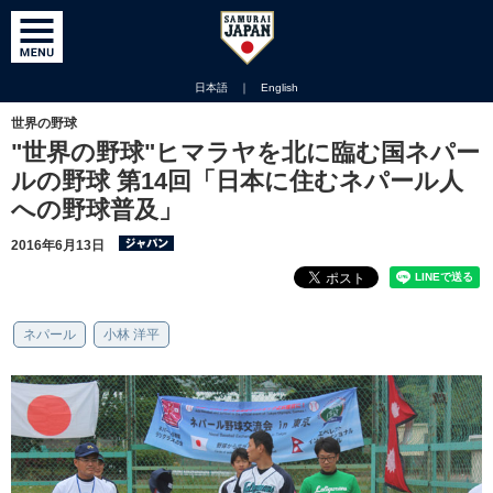
日本語
｜
English
世界の野球
"世界の野球"ヒマラヤを北に臨む国ネパー
ルの野球 第14回「日本に住むネパール人
への野球普及」
2016年6月13日
ネパール
小林 洋平