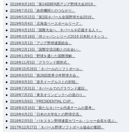
2019年9月19日「第14回BFA西アジア野球大会2019」
2019年7月2日「政府機関とのつながり」
2019年5月22日「第2回ネパール全国野球大会2019」
2019年5月4日「北海道ベースボールリーグ」
2019年4月15日「国際大会へ、ネパールを応援する人々」
2019年3月18日「侍ジャパンシリーズ2019 日本対メキシコ」
2019年3月1日「アジア野球連盟総会」
2019年2月13日「国際交流活動との出会い」
2019年1月9日「野球を通じた国際理解」
2018年11月5日「グラウンド開所式」
2018年10月26日「ネパールのソフトボール」
2018年9月5日「第28回世界少年野球大会」
2018年8月3日「楽天イーグルスとの対戦」
2018年7月31日「ネパールでのグラウンド建設」
2018年7月2日「東京オリンピックへの道のり」
2018年5月8日「PRESIDENTIAL CUP」
2018年4月16日「新たなネパール代表チームの選考」
2018年4月2日「日本の大学生との野球交流」
2018年2月5日「パキスタン野球連盟カワール・シャー会長を偲ぶ」
2017年12月27日「ネパール野球ソフトボール協会の奮闘」