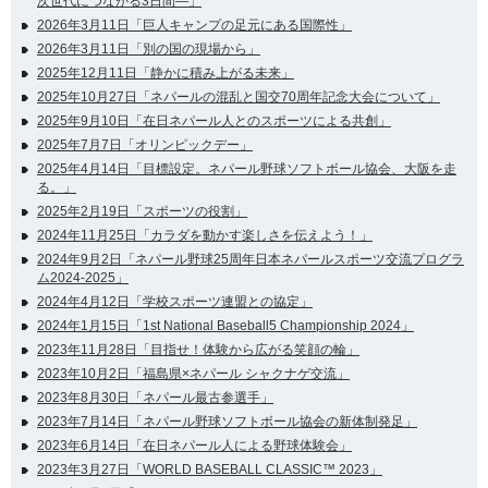
次世代につながる3日間―」
2026年3月11日「巨人キャンプの足元にある国際性」
2026年3月11日「別の国の現場から」
2025年12月11日「静かに積み上がる未来」
2025年10月27日「ネパールの混乱と国交70周年記念大会について」
2025年9月10日「在日ネパール人とのスポーツによる共創」
2025年7月7日「オリンピックデー」
2025年4月14日「目標設定。ネパール野球ソフトボール協会、大阪を走
る。」
2025年2月19日「スポーツの役割」
2024年11月25日「カラダを動かす楽しさを伝えよう！」
2024年9月2日「ネパール野球25周年日本ネパールスポーツ交流プログラ
ム2024-2025」
2024年4月12日「学校スポーツ連盟との協定」
2024年1月15日「1st National Baseball5 Championship 2024」
2023年11月28日「目指せ！体験から広がる笑顔の輪」
2023年10月2日「福島県×ネパール シャクナゲ交流」
2023年8月30日「ネパール最古参選手」
2023年7月14日「ネパール野球ソフトボール協会の新体制発足」
2023年6月14日「在日ネパール人による野球体験会」
2023年3月27日「WORLD BASEBALL CLASSIC™ 2023」