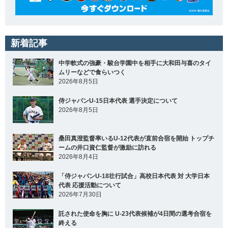
新着記事
中学軟式の強豪・駿台学園中を相手に大和田与喜のタイ
ムリーなどで食らいつく
2026年8月5日
侍ジャパンU-15日本代表 選手決定について
2026年8月5日
桑田真澄監督率いるU-12代表が直前合宿を開始 トップチ
ームの井口資仁監督が激励に訪れる
2026年8月4日
「侍ジャパンU-18壮行試合」高校日本代表 対 大学日本
代表 応援活動について
2026年7月30日
託された使命を胸に U-23代表候補が4日間の選考合宿を
終える