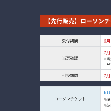
【先行販売】ローソンチ
6月
受付期間
7月
当選確認
※当
ロ
7月
引換期間
htt
ローソンチケット
※受
※決