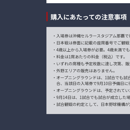
購入にあたっての注意事項
・入場券は沖縄セルラースタジアム那覇で
・日本戦は券面に記載の座席番号でご観戦
・4歳以上から入場券が必要。4歳未満で
・料金は1席あたりの料金（税込）です。
・いずれの席種も予定枚数に達し次第、販
・外野エリアの販売はありません。
・オープニングラウンドは、1試合でも試
合、当該日の入場券で9月10日予備日
・オープニングラウンドは、予定されてい
・9月14日は、1試合でも試合が成立した
・試合観戦の約定として、日本野球機構が