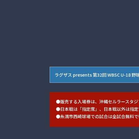
ラグザス presents 第32回 WBSC 
●販売する入場券は、沖縄セルラースタジア
●日本戦は「指定席」、日本戦以外は指定
●糸満市西崎球場での試合は全試合無料で