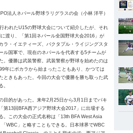
PO法人ネパール野球ラリグラスの会（小林 洋平）
行われたU15の野球大会について紹介したが、それ
間に渡り、「第1回ネパール全国野球大会2016」が
カラ・イエティーズ、バクタプル・ライジングスタ
ール国軍で、現在のネパールを代表する5チームが
た。優勝は武装警察。武装警察が野球を始めたのは
99年にポカラから始まったこともあり、かつては
たときもあった。今回の大会で優勝を勝ち取った武
る。
目的があった。来年2月25日から3月1日までパキ
第13回BFA西アジア野球大会2017」に出場する
大会の正式名称は「13th BFA West Asia
式ながら、「WBC」と略すこともできる。日本球界でWBC