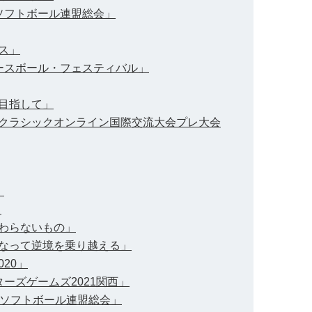
球ソフトボール連盟総会」
ンス」
・ベースボール・フェスティバル」
を目指して」
ールクラシックオンライン国際交流大会プレ大会
」
」
変わらないもの」
つになって逆境を乗り越える」
020」
ターズゲームズ2021関西」
野球ソフトボール連盟総会」