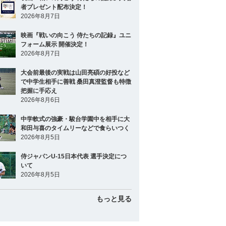
者プレゼント配布決定！
2026年8月7日
映画『戦いの向こう 侍たちの記録』ユニ
フォーム展示 開催決定！
2026年8月7日
大会前最後の実戦は山田亮碩の好投など
で中学生相手に善戦 桑田真澄監督も特徴
把握に手応え
2026年8月6日
中学軟式の強豪・駿台学園中を相手に大
和田与喜のタイムリーなどで食らいつく
2026年8月5日
侍ジャパンU-15日本代表 選手決定につ
いて
2026年8月5日
もっと見る