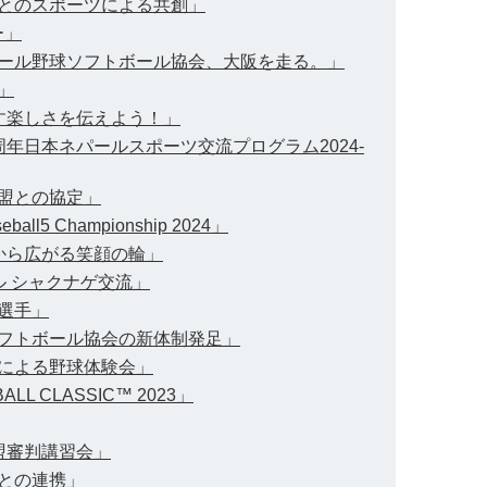
ル人とのスポーツによる共創」
ー」
ネパール野球ソフトボール協会、大阪を走る。」
」
かす楽しさを伝えよう！」
5周年日本ネパールスポーツ交流プログラム2024-
連盟との協定」
eball5 Championship 2024」
験から広がる笑顔の輪」
ール シャクナゲ交流」
参選手」
球ソフトボール協会の新体制発足」
人による野球体験会」
LL CLASSIC™ 2023」
連盟審判講習会」
人との連携」