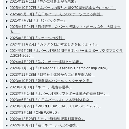
2025年12月11日「静かに積み上がる未来」
2025年10月27日「ネパールの混乱と国交70周年記念大会について」
2025年9月10日「在日ネパール人とのスポーツによる共創」
2025年7月7日「オリンピックデー」
2025年4月14日「目標設定。ネパール野球ソフトボール協会、大阪を走
る。」
2025年2月19日「スポーツの役割」
2024年11月25日「カラダを動かす楽しさを伝えよう！」
2024年9月2日「ネパール野球25周年日本ネパールスポーツ交流プログラ
ム2024-2025」
2024年4月12日「学校スポーツ連盟との協定」
2024年1月15日「1st National Baseball5 Championship 2024」
2023年11月28日「目指せ！体験から広がる笑顔の輪」
2023年10月2日「福島県×ネパール シャクナゲ交流」
2023年8月30日「ネパール最古参選手」
2023年7月14日「ネパール野球ソフトボール協会の新体制発足」
2023年6月14日「在日ネパール人による野球体験会」
2023年3月27日「WORLD BASEBALL CLASSIC™ 2023」
2023年3月1日「ONE WORLD」
2022年12月28日「アジア野球連盟審判講習会」
2022年10月7日「在日ネパール人との連携」