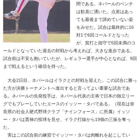
間である。ネパールのベンチ
は歓喜に湧いた。点差はあっ
ても最後まで諦めていない姿
をみせた。試合は最終的に16
対1で6回コールドとなった
が、貧打と拙守で5回未満のコ
ールドとなっていた過去の対戦から考えれば、大きな進歩である。
試合前は不安も抱いていたが、レギュラー選手が中心となれば、9回
まで戦えるという確信を持った。
大会2日目、ネパールはイラクとの対戦を迎えた。この試合に勝っ
た方が決勝トーナメントへ進出すると言ってよい重要な試合であ
る。ネパールの先発投手は、ネパール代表の主将で日本の独立リー
グでもプレーしていたエースのイッソー・タパである。（現在は奈
良県の社会人硬式野球クラブ「ナインフォース」に所属）イッソ
ー・タパは貫禄の投球を見せ、イラク打線から19個の三振を奪っ
た。
実はこの試合前の練習でイッソー・タパは肉離れを起こしてい