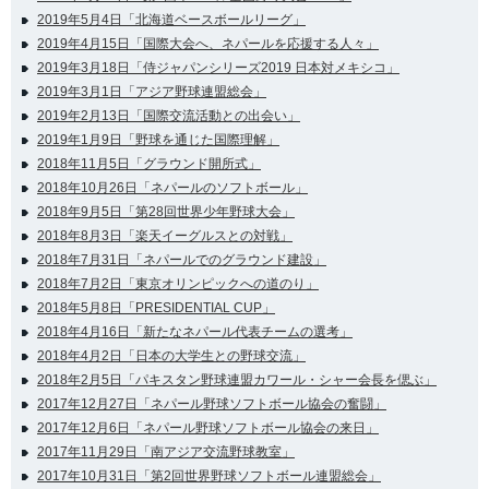
2019年5月4日「北海道ベースボールリーグ」
2019年4月15日「国際大会へ、ネパールを応援する人々」
2019年3月18日「侍ジャパンシリーズ2019 日本対メキシコ」
2019年3月1日「アジア野球連盟総会」
2019年2月13日「国際交流活動との出会い」
2019年1月9日「野球を通じた国際理解」
2018年11月5日「グラウンド開所式」
2018年10月26日「ネパールのソフトボール」
2018年9月5日「第28回世界少年野球大会」
2018年8月3日「楽天イーグルスとの対戦」
2018年7月31日「ネパールでのグラウンド建設」
2018年7月2日「東京オリンピックへの道のり」
2018年5月8日「PRESIDENTIAL CUP」
2018年4月16日「新たなネパール代表チームの選考」
2018年4月2日「日本の大学生との野球交流」
2018年2月5日「パキスタン野球連盟カワール・シャー会長を偲ぶ」
2017年12月27日「ネパール野球ソフトボール協会の奮闘」
2017年12月6日「ネパール野球ソフトボール協会の来日」
2017年11月29日「南アジア交流野球教室」
2017年10月31日「第2回世界野球ソフトボール連盟総会」