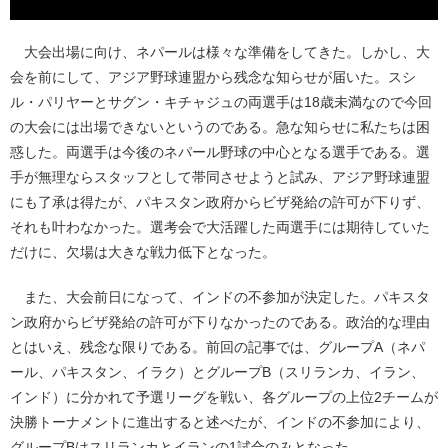
大会出場に向け、ネパールは様々な準備をしてきた。しかし、大
会を前にして、アジア野球連盟から残念な知らせが届いた。スシ
ル・パリヤーとサグン・キチャジュの両選手は18歳未満なので今回
の大会には出場できないというのである。急な知らせに私たちは困
惑した。両選手は今後のネパール野球の中心となる選手である。選
手が無理ならスタッフとして帯同させようと試み、アジア野球連盟
にも了承は得たが、パキスタン政府からビザ発給の許可が下りず、
それも叶わなかった。選考会で大活躍した両選手には期待していた
だけに、欠場は大きな戦力低下となった。
また、大会前日になって、インドの不参加が決定した。パキスタ
ン政府からビザ発給の許可が下りなかったのである。政治的な理由
とはいえ、残念な限りである。前回の記事では、グループA（ネパ
ール、パキスタン、イラク）とグループB（スリランカ、イラン、
インド）に分かれて予選リーグを戦い、各グループの上位2チームが
決勝トーナメントに進出すると述べたが、インドの不参加により、
グループBはスリランカとイランの1試合のみとなった。