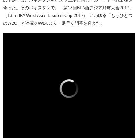
の予選では、パキスタンもイスラエルと同じグループで本戦出場を
争った。そのパキスタンで、「第13回BFA西アジア野球大会2017」
（13th BFA West Asia Baseball Cup 2017)、いわゆる「もうひとつ
のWBC」が本家のWBCより一足早く開幕を迎えた。