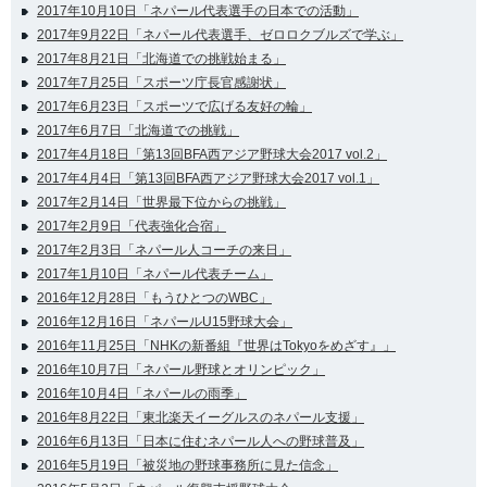
2017年10月10日「ネパール代表選手の日本での活動」
2017年9月22日「ネパール代表選手、ゼロロクブルズで学ぶ」
2017年8月21日「北海道での挑戦始まる」
2017年7月25日「スポーツ庁長官感謝状」
2017年6月23日「スポーツで広げる友好の輪」
2017年6月7日「北海道での挑戦」
2017年4月18日「第13回BFA西アジア野球大会2017 vol.2」
2017年4月4日「第13回BFA西アジア野球大会2017 vol.1」
2017年2月14日「世界最下位からの挑戦」
2017年2月9日「代表強化合宿」
2017年2月3日「ネパール人コーチの来日」
2017年1月10日「ネパール代表チーム」
2016年12月28日「もうひとつのWBC」
2016年12月16日「ネパールU15野球大会」
2016年11月25日「NHKの新番組『世界はTokyoをめざす』」
2016年10月7日「ネパール野球とオリンピック」
2016年10月4日「ネパールの雨季」
2016年8月22日「東北楽天イーグルスのネパール支援」
2016年6月13日「日本に住むネパール人への野球普及」
2016年5月19日「被災地の野球事務所に見た信念」