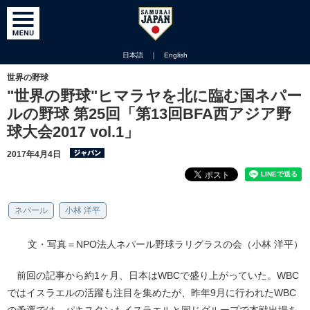
日本語
｜
English
世界の野球
"世界の野球"ヒマラヤを北に臨む国ネパー
ルの野球 第25回「第13回BFA西アジア野
球大会2017 vol.1」
2017年4月4日
ネパール
小林 洋平
文・写真＝NPO法人ネパール野球ラリグラスの会（小林 洋平）
前回の記事から約1ヶ月、日本はWBCで盛り上がっていた。WBC
ではイスラエルの活躍も注目を集めたが、昨年9月に行われたWBC