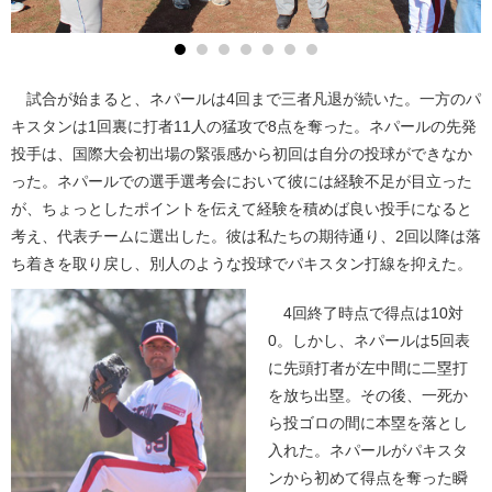
試合が始まると、ネパールは4回まで三者凡退が続いた。一方のパ
キスタンは1回裏に打者11人の猛攻で8点を奪った。ネパールの先発
投手は、国際大会初出場の緊張感から初回は自分の投球ができなか
った。ネパールでの選手選考会において彼には経験不足が目立った
が、ちょっとしたポイントを伝えて経験を積めば良い投手になると
考え、代表チームに選出した。彼は私たちの期待通り、2回以降は落
ち着きを取り戻し、別人のような投球でパキスタン打線を抑えた。
4回終了時点で得点は10対
0。しかし、ネパールは5回表
に先頭打者が左中間に二塁打
を放ち出塁。その後、一死か
ら投ゴロの間に本塁を落とし
入れた。ネパールがパキスタ
ンから初めて得点を奪った瞬