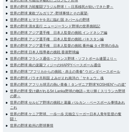
世界の野球 可能性を秘めたコロンビア野球
世界の野球 力戦奮闘ブラジル野球！～日系移民が紡いできた夢～
世界の野球 東欧ブルガリア -野球事情とその展望-
世界の野球 ヒマラヤを北に臨む国 ネパールの野球
世界の野球 清水直行 ニュージーランド野球の世界挑戦記
世界の野球 アジア選手権 日本人監督の挑戦 インドネシア編
世界の野球 アジア選手権 日本人監督の挑戦 パキスタン編
世界の野球 アジア選手権 日本人監督の挑戦 番外編 タイ野球の歩み
世界の野球 日本人指導者の挑戦 香港野球編
世界の野球 フランス通信～フランス野球・ソフトボール連盟より～
世界の野球 南の楽園フィジーのHAPPYベースボール通信
世界の野球 "アフリカからの挑戦・赤土の青春" ウガンダベースボール
世界の野球 パラオ共和国 よみがえれ南洋の「ヤキュウ」魂
世界の野球 アフリカ球児の熱い青春！タンザニア野球“KOSHIEN”への道"
世界の野球 受け継がれるSri Lanka野球の物語～光り輝くスリランカ野球
の夢～
世界の野球 セルビア野球の挑戦と葛藤 バルカン・ベースボール事情あれ
これ
世界の野球 ケニア野球、一歩一歩 元独立リーガー日本人青年監督の奮
闘！
世界の野球 欧州の野球事情