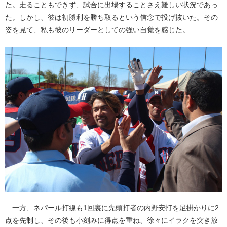
た。走ることもできず、試合に出場することさえ難しい状況であっ
た。しかし、彼は初勝利を勝ち取るという信念で投げ抜いた。その
姿を見て、私も彼のリーダーとしての強い自覚を感じた。
一方、ネパール打線も1回裏に先頭打者の内野安打を足掛かりに2
点を先制し、その後も小刻みに得点を重ね、徐々にイラクを突き放