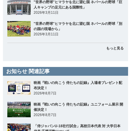
"世界の野球"ヒマラヤを北に望む国 ネパールの野球「巨
人キャンプの足元にある国際性」
2026年3月11日
"世界の野球"ヒマラヤを北に望む国 ネパールの野球「別
の国の現場から」
2026年3月11日
もっと見る
お知らせ 関連記事
映画『戦いの向こう 侍たちの記録』入場者プレゼント配
布決定！
2026年8月7日
映画『戦いの向こう 侍たちの記録』ユニフォーム展示 開
催決定！
2026年8月7日
「侍ジャパンU-18壮行試合」高校日本代表 対 大学日本