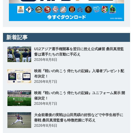
新着記事
U12アジア選手権開幕を翌日に控え公式練習 桑田真澄監
督は選手たちの言動に手応え
2026年8月8日
映画『戦いの向こう 侍たちの記録』入場者プレゼント配
布決定！
2026年8月7日
映画『戦いの向こう 侍たちの記録』ユニフォーム展示 開
催決定！
2026年8月7日
大会前最後の実戦は山田亮碩の好投などで中学生相手に
善戦 桑田真澄監督も特徴把握に手応え
2026年8月6日