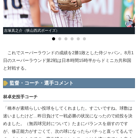
吉塚真之介（狭山西武ボーイズ）
これでスーパーラウンドの成績を2勝1敗とした侍ジャパン。8月1
日のスーパーラウンド第2戦は日本時間15時半からドミニカ共和国
と対戦する。
監督・コーチ・選手コメント
林卓史投手コーチ
「橋本が素晴らしい投球をしてくれました。すごいですね。球数は
迷いましたけど…昨日負けて一戦必勝の状況になったので続投を決
めました。（無四球完封について）たまにバランスを崩すのです
が、修正能力がすごくて、次の球になったらバチっと直ってるんで