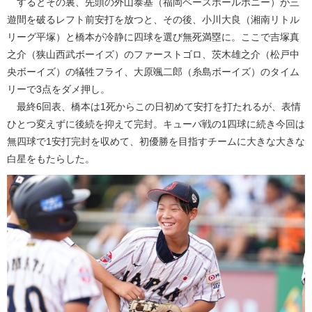
するとその裏、先頭の外山泰基（福岡ベースボールポニー）が三
遊間を破るレフト前安打を放つと、その後、小川大良（湘南リトル
リーグ平塚）と橋本が冷静に四球を選び無死満塁に。ここで吉塚真
之介（狭山西武ボーイズ）のファーストゴロ、茨木雄之介（松戸中
央ボーイズ）の犠牲フライ、大原颯二郎（糸島ボーイズ）のタイム
リーで3点をダメ押し。
最終6回表、橋本は1死からこの日初めて安打を打たれるが、表情
ひとつ変えずに後続を抑えて完封。キューバ戦の1四球に続き今回は
無四球で1安打完封を収めて、初優勝を目指すチームに大きな大きな
白星をもたらした。