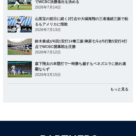
でWCBC決勝進出を決める
2026年7月14日
山里宝の前日に続く2打点や大城海翔の三者連続三振で粘
るもアメリカに惜敗
2026年7月13日
鈴木泰成が6回1安打14奪三振 榊原七斗が5打数5安打4打
点でWCBC開幕戦を圧勝
2026年7月12日
森下翔太の本塁打で一時勝ち越すもベネズエラに敗れ連
覇ならず
2026年3月15日
もっと見る