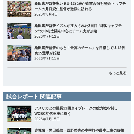
桑田真澄監督率いるU-12代表が直前合宿を開始 トップチ
ームの井口資仁監督が激励に訪れる
2026年8月4日
桑田真澄監督イズムが注入された2日目 “練習キャプテ
ン”の中村太陽を中心にチーム力が加速
2026年7月12日
桑田真澄監督のもと「最高のチーム」を目指してU-12代
表15選手が始動
2026年7月11日
もっと見る
試合レポート 関連記事
アメリカとの延長11回タイブレークの総力戦を制し
WCBC初代王座に輝く
2026年7月15日
赤堀颯・黒田義信・西野啓也の本塁打や藤本士生の好投