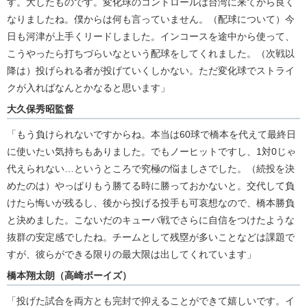
す。大したものです。変化球のコントロールは台湾に来てから良く
なりましたね。僕からは何も言っていません。（配球について）今
日も河津が上手くリードしました。インコースを途中から使って、
こうやったら打ちづらいなという配球をしてくれました。（次戦以
降は）投げられる者が投げていくしかない。ただ変化球でストライ
クが入ればなんとかなると思います」
大久保秀昭監督
「もう負けられないですからね。本当は60球で橋本を代えて最終日
に使いたい気持ちもありました。でもノーヒットですし、1対0じゃ
代えられない…というところで究極の悩ましさでした。（続投を決
めたのは）やっぱりもう勝てる時に勝っておかないと。交代して負
けたら悔いが残るし、後から投げる投手も可哀想なので、橋本勝負
と決めました。こないだのキューバ戦でさらに自信をつけたような
抜群の安定感でしたね。チームとして残塁が多いことなどは課題で
すが、彼らができる限りの最大限は出してくれています」
橋本翔太朗（高崎ボーイズ）
「投げた試合を両方とも完封で抑えることができて嬉しいです。イ