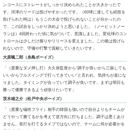
ンコースにストレートがしっかり決められたことが大きかったで
す。河津のリードは投げやすかったです。（60球に達しても続投を
告げられた時は）もうこの大会で投げられないことが分かったの
で、この試合をしっかり決めようと思いました。（ノーヒットノー
ランは）4回終わった頃に気がついて。意識しました。変化球のコン
トロールは少しだけ握りやリリースを変えました。この後は投げら
れないので、守備や打撃で貢献していきたいです」
大原颯二郎（糸島ボーイズ）
「（貴重なダメ押し打）大久保監督から“調子が良いから三振しても
いいからフルスイングで打ってきていい”と言われ、気持ちが楽にな
りました。タイミングが合っていて調子が良いです。まずは明日も
勝って優勝できるよう頑張りたいです」
茨木雄之介（松戸中央ボーイズ）
「（貴重な犠牲フライ）相手の韓国も強いので自分よりもチームが
どうやって勝てるかを考えて逆方向に打ちました。調子は悪くあり
ません。長打を打てるタイプではないので、チームに何が必要かを