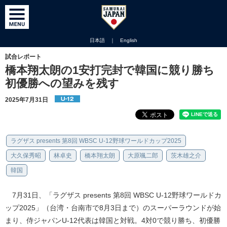
日本語
｜
English
試合レポート
橋本翔太朗の1安打完封で韓国に競り勝ち
初優勝への望みを残す
2025年7月31日
ラグザス presents 第8回 WBSC U-12野球ワールドカップ2025
大久保秀昭
林卓史
橋本翔太朗
大原颯二郎
茨木雄之介
韓国
7月31日、「ラグザス presents 第8回 WBSC U-12野球ワールドカ
ップ2025」（台湾・台南市で8月3日まで）のスーパーラウンドが始
まり、侍ジャパンU-12代表は韓国と対戦。4対0で競り勝ち、初優勝