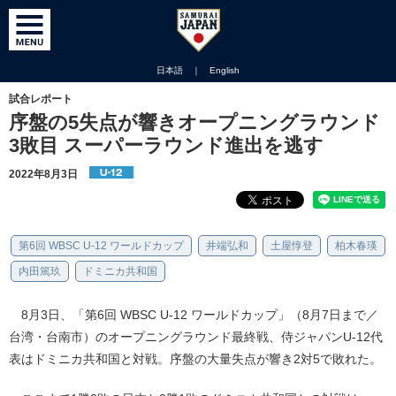
日本語
｜
English
試合レポート
序盤の5失点が響きオープニングラウンド
3敗目 スーパーラウンド進出を逃す
2022年8月3日
第6回 WBSC U-12 ワールドカップ
井端弘和
土屋惇登
柏木春瑛
内田篤玖
ドミニカ共和国
8月3日、「第6回 WBSC U-12 ワールドカップ」（8月7日まで／
台湾・台南市）のオープニングラウンド最終戦、侍ジャパンU-12代
表はドミニカ共和国と対戦。序盤の大量失点が響き2対5で敗れた。