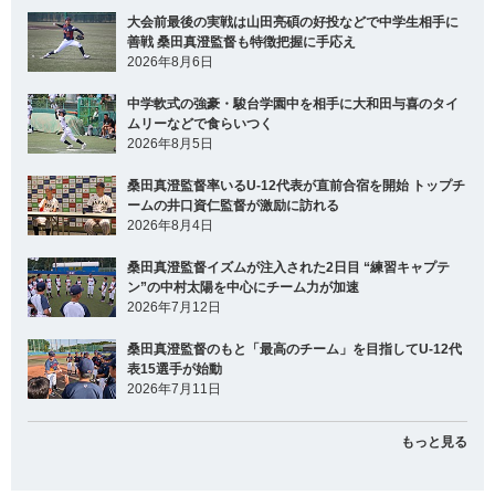
大会前最後の実戦は山田亮碩の好投などで中学生相手に
善戦 桑田真澄監督も特徴把握に手応え
2026年8月6日
中学軟式の強豪・駿台学園中を相手に大和田与喜のタイ
ムリーなどで食らいつく
2026年8月5日
桑田真澄監督率いるU-12代表が直前合宿を開始 トップチ
ームの井口資仁監督が激励に訪れる
2026年8月4日
桑田真澄監督イズムが注入された2日目 “練習キャプテ
ン”の中村太陽を中心にチーム力が加速
2026年7月12日
桑田真澄監督のもと「最高のチーム」を目指してU-12代
表15選手が始動
2026年7月11日
もっと見る