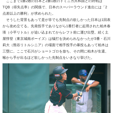
ここまで1勝2敗の日本と2勝1敗のドミニカ共和国との対戦は
TQB（得失点率）の関係で、日本のスーパーラウンド進出には「2
点差以上の勝利」が求められた。
そうした背景もあって是が非でも先制点の欲しかった日本は1回表
から攻め立てる。先発投手でありながら1番打者に起用された柏木春
瑛（小平リトル）が追い込まれてからレフト前に運び出塁。続く土
屋惇登（東京城南ボーイズ）は犠打を決められなかったが3番・石川
莉大（熊谷リトルシニア）の場面で相手投手の暴投もあって柏木は
三塁に。ここで石川がショートゴロを放ち、その間に柏木が生還。
喉から手が出るほど欲しかった先制点をいきなり挙げた。