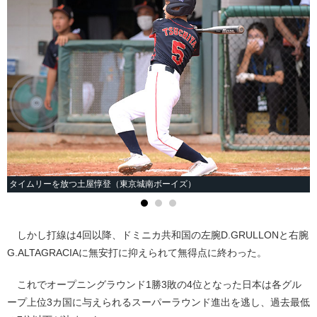
タイムリーを放つ土屋惇登（東京城南ボーイズ）
しかし打線は4回以降、ドミニカ共和国の左腕D.GRULLONと右腕
G.ALTAGRACIAに無安打に抑えられて無得点に終わった。
これでオープニングラウンド1勝3敗の4位となった日本は各グル
ープ上位3カ国に与えられるスーパーラウンド進出を逃し、過去最低