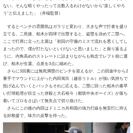
ない。そんな暗くやったって点数入るわけがないから“楽しくやろ
う”と伝えました」（井端監督）
するとベンチの雰囲気はガラリと変わり、大きな声で打者を盛り
立てる。二死後、柏木が四球で出塁すると、盗塁を決めて二塁へ。
ここで打席に立った土屋は「初回の守備のミスで流れを悪くしてし
まったので、僕が打たないといけないと思いました」と振り返るよ
うに、内角高めのストレートに詰まりながらも執念でレフト前に運
び、柏木が生還。点差を3点に縮めた。
さらに3回裏には無死満塁のピンチを迎えるが、この回途中から2
番手でマウンドに上がった内田篤玖（越谷リトル）が強い気持ちで
投げ込んでいくとバックもそれに応える。二塁に回った柏木の素早
い打球処理が目立った併殺と大石裕斗（都筑中央ボーイズ）が落ち
着いてゴロをさばいて無失点で切り抜けた。
さらにこの後の内田はドミニカ共和国の強力打線を無安打に抑え
る好救援で、味方の反撃を待った。