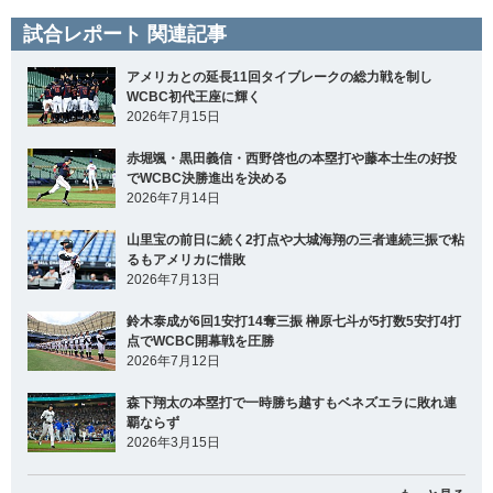
試合レポート 関連記事
アメリカとの延長11回タイブレークの総力戦を制し
WCBC初代王座に輝く
2026年7月15日
赤堀颯・黒田義信・西野啓也の本塁打や藤本士生の好投
でWCBC決勝進出を決める
2026年7月14日
山里宝の前日に続く2打点や大城海翔の三者連続三振で粘
るもアメリカに惜敗
2026年7月13日
鈴木泰成が6回1安打14奪三振 榊原七斗が5打数5安打4打
点でWCBC開幕戦を圧勝
2026年7月12日
森下翔太の本塁打で一時勝ち越すもベネズエラに敗れ連
覇ならず
2026年3月15日