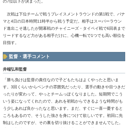
の7位以下が決まった。
次戦は下位チームで戦うプレイスメントラウンドの第1戦で、パナ
マと4日の日本時間11時半から戦う予定だ。相手はスーパーラウン
ド進出こそ逃したが開幕戦のチャイニーズ・タイペイ戦で6回表まで
リードするなど力がある相手だけに、心機一転で1つでも高い順位を
目指す。
監督・選手コメント
井端弘和監督
「勝ち負けは監督の責任なので子どもたちはよくやったと思いま
す。3回くらいからベンチの雰囲気だったり、選手の動きや目つきだ
ったりが変わって、やっとチームっぽくなりました。短期間でこう
いう姿になってくれたので、あれを初戦からできるような時間がも
う少しあれば良かったなと思います。まだ、すぐに一喜一憂すると
ころもあるので、そうした強さを身につけて欲しいです。初回に先
制はしたのですが、その裏を切り抜けることができませんでした。