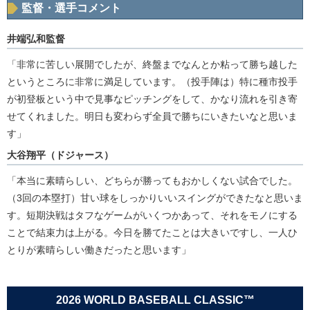
監督・選手コメント
井端弘和監督
「非常に苦しい展開でしたが、終盤までなんとか粘って勝ち越した
というところに非常に満足しています。（投手陣は）特に種市投手
が初登板という中で見事なピッチングをして、かなり流れを引き寄
せてくれました。明日も変わらず全員で勝ちにいきたいなと思いま
す」
大谷翔平（ドジャース）
「本当に素晴らしい、どちらが勝ってもおかしくない試合でした。
（3回の本塁打）甘い球をしっかりいいスイングができたなと思いま
す。短期決戦はタフなゲームがいくつかあって、それをモノにする
ことで結束力は上がる。今日を勝てたことは大きいですし、一人ひ
とりが素晴らしい働きだったと思います」
2026 WORLD BASEBALL CLASSIC™