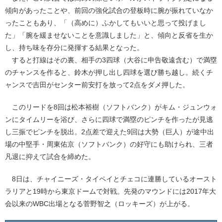
傾向があったことや、前回の強化試合の登板時に腕が振れていなか
ったこともあり、「（高めに）ふかしてもいいと思って投げまし
た」「腕を緩ませないことを意識しました」と、傾向と反省を生か
し、持ち味を存分に発揮する結果となった。
すると打線はその裏、相手の3四球（大谷に申告敬遠含む）で満塁
のチャンスを作ると、鈴木が押し出し四球を選び勝ち越し。続くチ
ャンスで吉田がセンター前安打を放って2点をダメ押した。
このリードを8回は松本裕樹（ソフトバンク）がキム・ジュンウォ
ンにタイムリーを浴び、さらに四球で満塁のピンチを作ったが見逃
し三振でピンチを脱出。2点差で迎えた9回は大勢（巨人）が途中出
場の中堅手・周東佑京（ソフトバンク）の好守にも助けられ、三者
凡退に抑えて試合を締めた。
8日は、チャイニーズ・タイペイとチェコに連勝しているオースト
ラリアと19時から東京ドームで対戦。先発のマウンドには2017年大
会以来のWBC出場となる菅野智之（ロッキーズ）が上がる。