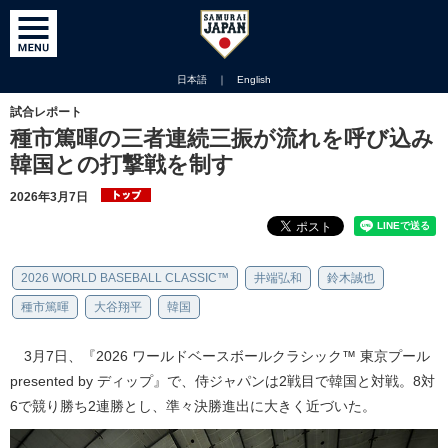
日本語
｜
English
試合レポート
種市篤暉の三者連続三振が流れを呼び込み
韓国との打撃戦を制す
2026年3月7日
2026 WORLD BASEBALL CLASSIC™
井端弘和
鈴木誠也
種市篤暉
大谷翔平
韓国
3月7日、『2026 ワールドベースボールクラシック™ 東京プール
presented by ディップ』で、侍ジャパンは2戦目で韓国と対戦。8対
6で競り勝ち2連勝とし、準々決勝進出に大きく近づいた。