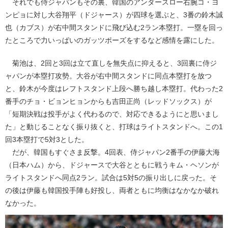
それでも侍ジャパンもその裏、韓国のアンダースロー右腕コ・ヨ
ンピョに対し大谷翔平（ドジャース）が四球を選ぶと、3番の鈴木誠
也（カブス）が右中間スタンドに飛び込む2ラン本塁打。一塁を回っ
たところで力いっぱいのガッツポーズをするなど感情を露にした。
菊池は、2回と3回は立て直しを無失点に抑えると、3回裏に侍ジ
ャパンが本塁打攻勢。大谷が右中間スタンドに同点本塁打を放つ
と、鈴木が今度はレフトスタンド上段へ勝ち越し本塁打。代わった2
番手のチョ・ビョンヒョンからも吉田正尚（レッドソックス）が
「短期決戦は投手がよく代わるので、対応できるようにと思いまし
た」と動じることなく振り抜くと、打球はライトスタンドへ。この1
回3本塁打で5対3とした。
だが、韓国もすぐさま反撃。4回表、侍ジャパン2番手の伊藤大海
（日本ハム）から、ドジャースで大谷とともに戦うキム・ヘソンが
ライトスタンドへ同点2ラン。試合は5対5の振り出しに戻った。そ
の後は伊藤も韓国投手陣も好投し、両者ともに均衡はなかなか破れ
なかった。