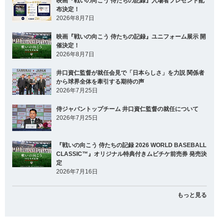
映画『戦いの向こう 侍たちの記録』入場者プレゼント配
布決定！
2026年8月7日
映画『戦いの向こう 侍たちの記録』ユニフォーム展示 開
催決定！
2026年8月7日
井口資仁監督が就任会見で「日本らしさ」を力説 関係者
から球界全体を牽引する期待の声
2026年7月25日
侍ジャパントップチーム 井口資仁監督の就任について
2026年7月25日
『戦いの向こう 侍たちの記録 2026 WORLD BASEBALL
CLASSIC™』オリジナル特典付きムビチケ前売券 発売決
定
2026年7月16日
もっと見る