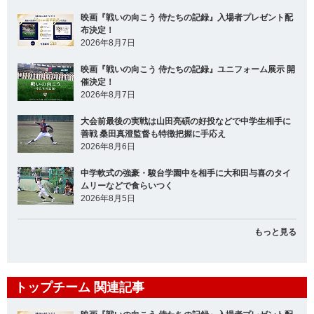
映画『戦いの向こう 侍たちの記録』入場者プレゼント配
布決定！
2026年8月7日
映画『戦いの向こう 侍たちの記録』ユニフォーム展示 開
催決定！
2026年8月7日
大会前最後の実戦は山田亮碩の好投などで中学生相手に
善戦 桑田真澄監督も特徴把握に手応え
2026年8月6日
中学軟式の強豪・駿台学園中を相手に大和田与喜のタイ
ムリーなどで食らいつく
2026年8月5日
もっと見る
トップチーム 関連記事