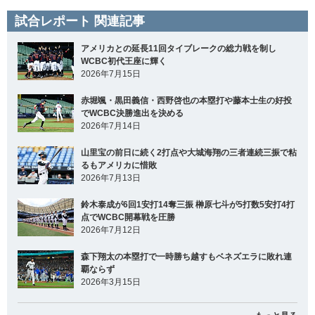
試合レポート 関連記事
アメリカとの延長11回タイブレークの総力戦を制し
WCBC初代王座に輝く
2026年7月15日
赤堀颯・黒田義信・西野啓也の本塁打や藤本士生の好投
でWCBC決勝進出を決める
2026年7月14日
山里宝の前日に続く2打点や大城海翔の三者連続三振で粘
るもアメリカに惜敗
2026年7月13日
鈴木泰成が6回1安打14奪三振 榊原七斗が5打数5安打4打
点でWCBC開幕戦を圧勝
2026年7月12日
森下翔太の本塁打で一時勝ち越すもベネズエラに敗れ連
覇ならず
2026年3月15日