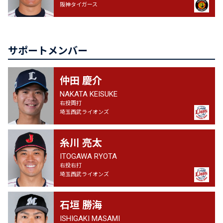
阪神タイガース
サポートメンバー
仲田 慶介
NAKATA KEISUKE
右投両打
埼玉西武ライオンズ
糸川 亮太
ITOGAWA RYOTA
右投右打
埼玉西武ライオンズ
石垣 勝海
ISHIGAKI MASAMI