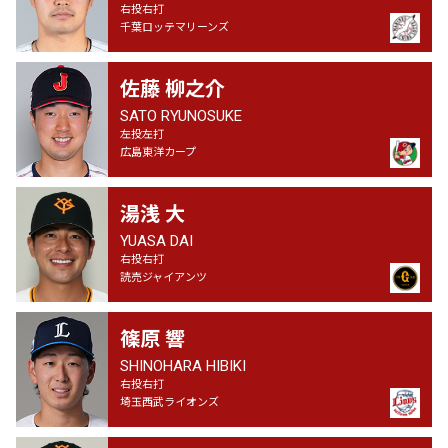
右投右打
千葉ロッテマリーンズ
佐藤 柳之介
SATO RYUNOSUKE
左投左打
広島東洋カープ
湯浅 大
YUASA DAI
右投右打
読売ジャイアンツ
篠原 響
SHINOHARA HIBIKI
右投右打
埼玉西武ライオンズ