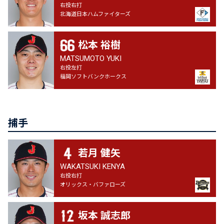
右投右打
北海道日本ハムファイターズ
松本 裕樹
MATSUMOTO YUKI
右投左打
福岡ソフトバンクホークス
捕手
若月 健矢
WAKATSUKI KENYA
右投右打
オリックス・バファローズ
坂本 誠志郎