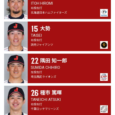
ITOH HIROMI
右投左打
北海道日本ハムファイターズ
大勢
TAISEI
右投右打
読売ジャイアンツ
隅田 知一郎
SUMIDA CHIHIRO
左投左打
埼玉西武ライオンズ
種市 篤暉
TANEICHI ATSUKI
右投右打
千葉ロッテマリーンズ