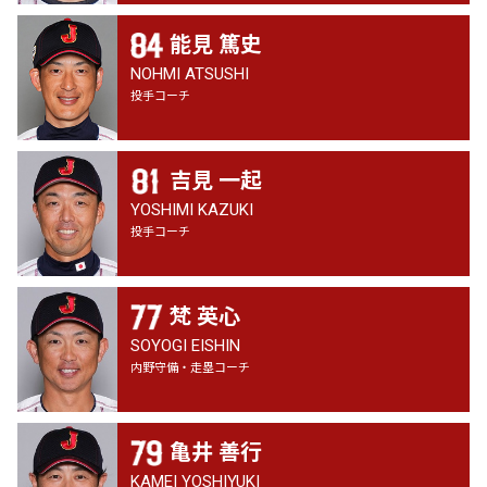
能見 篤史
NOHMI ATSUSHI
投手コーチ
吉見 一起
YOSHIMI KAZUKI
投手コーチ
梵 英心
SOYOGI EISHIN
内野守備・走塁コーチ
亀井 善行
KAMEI YOSHIYUKI