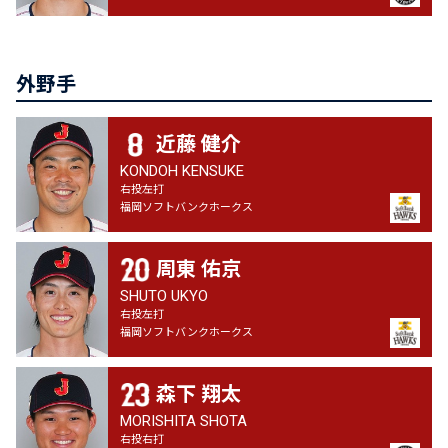
外野手
近藤 健介
KONDOH KENSUKE
右投左打
福岡ソフトバンクホークス
周東 佑京
SHUTO UKYO
右投左打
福岡ソフトバンクホークス
森下 翔太
MORISHITA SHOTA
右投右打