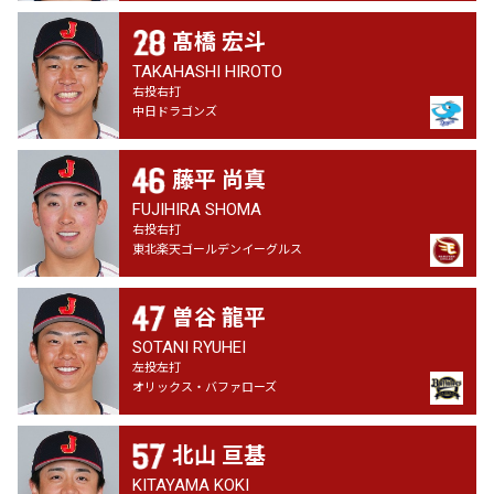
髙橋 宏斗
TAKAHASHI HIROTO
右投右打
中日ドラゴンズ
藤平 尚真
FUJIHIRA SHOMA
右投右打
東北楽天ゴールデンイーグルス
曽谷 龍平
SOTANI RYUHEI
左投左打
オリックス・バファローズ
北山 亘基
KITAYAMA KOKI