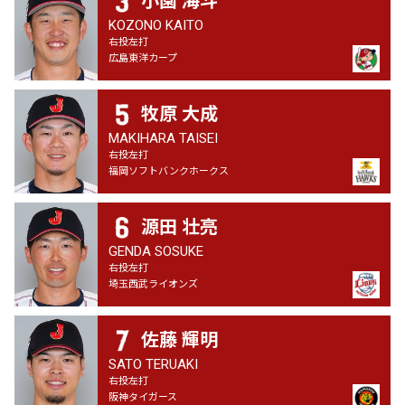
KOZONO KAITO
右投左打
広島東洋カープ
牧原 大成
MAKIHARA TAISEI
右投左打
福岡ソフトバンクホークス
源田 壮亮
GENDA SOSUKE
右投左打
埼玉西武ライオンズ
佐藤 輝明
SATO TERUAKI
右投左打
阪神タイガース