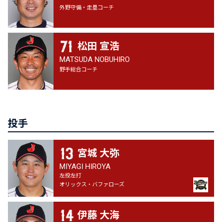
外野守備・走塁コーチ
松田 宣浩
MATSUDA NOBUHIRO
野手総合コーチ
投手
宮城 大弥
MIYAGI HIROYA
左投左打
オリックス・バファローズ
伊藤 大海