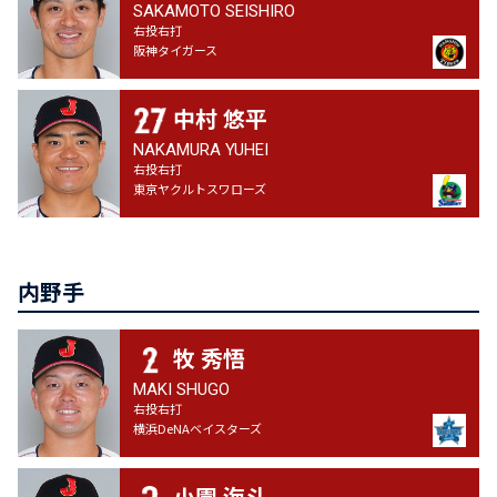
SAKAMOTO SEISHIRO
右投右打
阪神タイガース
中村 悠平
NAKAMURA YUHEI
右投右打
東京ヤクルトスワローズ
内野手
牧 秀悟
MAKI SHUGO
右投右打
横浜DeNAベイスターズ
小園 海斗