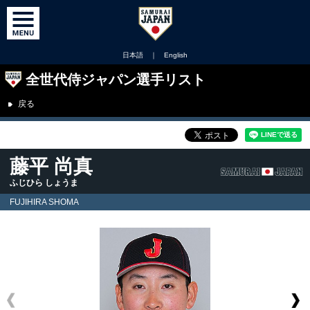
日本語
｜
English
全世代侍ジャパン選手リスト
戻る
藤平 尚真
ふじひら しょうま
FUJIHIRA SHOMA