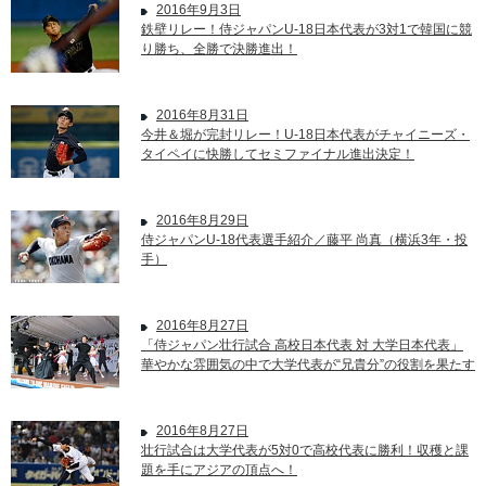
2016年9月3日
鉄壁リレー！侍ジャパンU-18日本代表が3対1で韓国に競
り勝ち、全勝で決勝進出！
2016年8月31日
今井＆堀が完封リレー！U-18日本代表がチャイニーズ・
タイペイに快勝してセミファイナル進出決定！
2016年8月29日
侍ジャパンU-18代表選手紹介／藤平 尚真（横浜3年・投
手）
2016年8月27日
「侍ジャパン壮行試合 高校日本代表 対 大学日本代表」
華やかな雰囲気の中で大学代表が“兄貴分”の役割を果たす
2016年8月27日
壮行試合は大学代表が5対0で高校代表に勝利！収穫と課
題を手にアジアの頂点へ！