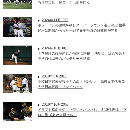
尚真や吉見一起コーチは前を向く
2024年11月17日
キューバとの激戦を制しスーパーラウンド進出決定 投手
起用に制限があった一戦で藤平尚真の好救援が光る
2024年10月30日
今季飛躍の藤平尚真が順調に調整 「幼馴染」坂倉将吾と
中学時代以来のバッテリー再結成
2018年8月20日
高校日本代表が投手力の高さを証明／「高校日本代表 対
大学日本代表」プレイバック
2016年10月23日
ドラフト指名を受けた侍ジャパンたち～U-18代表編～ プ
ロ志望10名が全員指名！