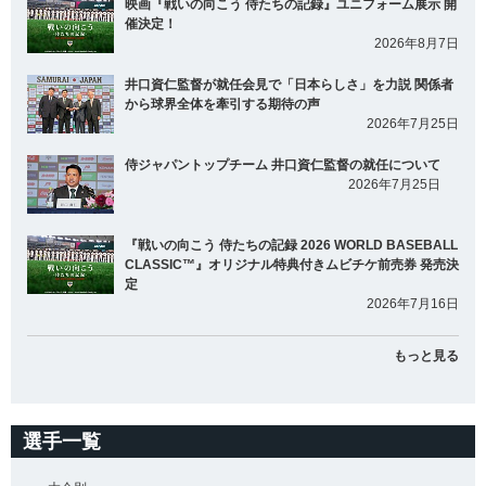
映画『戦いの向こう 侍たちの記録』ユニフォーム展示 開
催決定！
2026年8月7日
井口資仁監督が就任会見で「日本らしさ」を力説 関係者
から球界全体を牽引する期待の声
2026年7月25日
侍ジャパントップチーム 井口資仁監督の就任について
2026年7月25日
『戦いの向こう 侍たちの記録 2026 WORLD BASEBALL
CLASSIC™』オリジナル特典付きムビチケ前売券 発売決
定
2026年7月16日
もっと見る
選手一覧