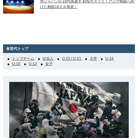
侍ジャパンU-18代表選手 好投手ズラリ！アジア制覇へ向
けた精鋭18人を発表！
各世代トップ
トップチーム
社会人
U-23 / U-21
大学
U-18
U-15
U-12
女子