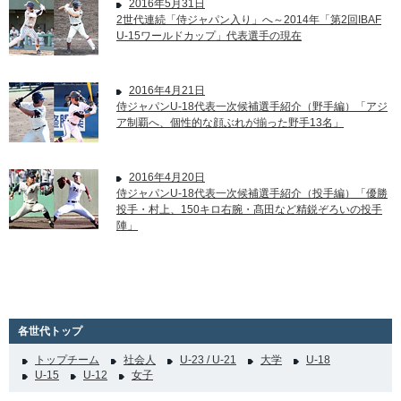
2016年5月31日
2世代連続「侍ジャパン入り」へ～2014年「第2回IBAF
U-15ワールドカップ」代表選手の現在
2016年4月21日
侍ジャパンU-18代表一次候補選手紹介（野手編）「アジ
ア制覇へ、個性的な顔ぶれが揃った野手13名」
2016年4月20日
侍ジャパンU-18代表一次候補選手紹介（投手編）「優勝
投手・村上、150キロ右腕・髙田など精鋭ぞろいの投手
陣」
各世代トップ
トップチーム
社会人
U-23 / U-21
大学
U-18
U-15
U-12
女子