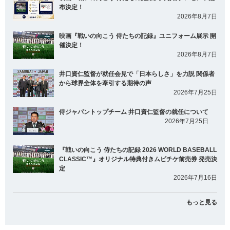
布決定！
2026年8月7日
映画『戦いの向こう 侍たちの記録』ユニフォーム展示 開
催決定！
2026年8月7日
井口資仁監督が就任会見で「日本らしさ」を力説 関係者
から球界全体を牽引する期待の声
2026年7月25日
侍ジャパントップチーム 井口資仁監督の就任について
2026年7月25日
『戦いの向こう 侍たちの記録 2026 WORLD BASEBALL
CLASSIC™』オリジナル特典付きムビチケ前売券 発売決
定
2026年7月16日
もっと見る