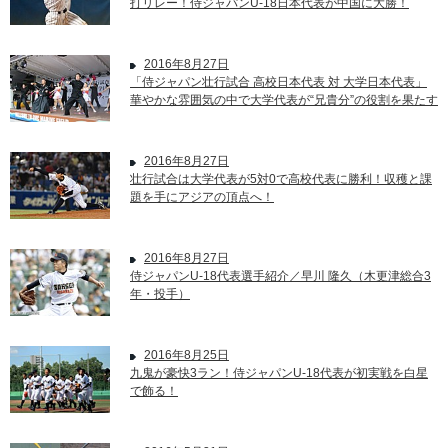
打リレー！侍ジャパンU-18日本代表が中国に大勝！
2016年8月27日
「侍ジャパン壮行試合 高校日本代表 対 大学日本代表」
華やかな雰囲気の中で大学代表が“兄貴分”の役割を果たす
2016年8月27日
壮行試合は大学代表が5対0で高校代表に勝利！収穫と課
題を手にアジアの頂点へ！
2016年8月27日
侍ジャパンU-18代表選手紹介／早川 隆久（木更津総合3
年・投手）
2016年8月25日
九鬼が豪快3ラン！侍ジャパンU-18代表が初実戦を白星
で飾る！