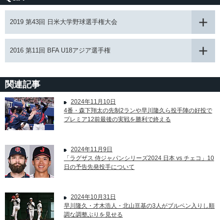
2019 第43回 日米大学野球選手権大会
2016 第11回 BFA U18アジア選手権
関連記事
2024年11月10日
4番・森下翔太の先制2ランや早川隆久ら投手陣の好投で
プレミア12前最後の実戦を勝利で終える
2024年11月9日
「ラグザス 侍ジャパンシリーズ2024 日本 vs チェコ」10
日の予告先発投手について
2024年10月31日
早川隆久・才木浩人・北山亘基の3人がブルペン入りし順
調な調整ぶりを見せる