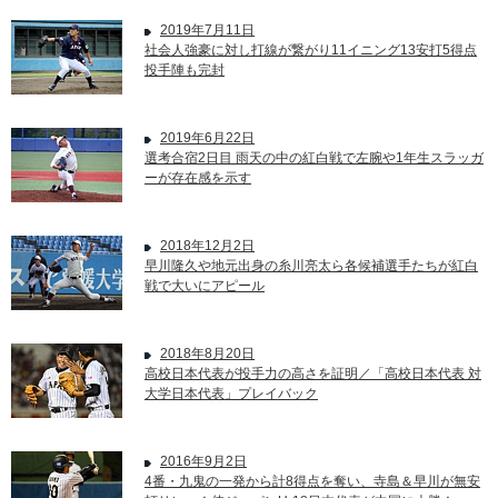
2019年7月11日
社会人強豪に対し打線が繋がり11イニング13安打5得点
投手陣も完封
2019年6月22日
選考合宿2日目 雨天の中の紅白戦で左腕や1年生スラッガ
ーが存在感を示す
2018年12月2日
早川隆久や地元出身の糸川亮太ら各候補選手たちが紅白
戦で大いにアピール
2018年8月20日
高校日本代表が投手力の高さを証明／「高校日本代表 対
大学日本代表」プレイバック
2016年9月2日
4番・九鬼の一発から計8得点を奪い、寺島＆早川が無安