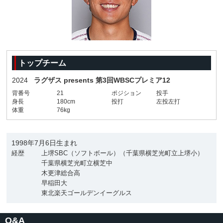
トップチーム
2024
ラグザス presents 第3回WBSCプレミア12
背番号
21
ポジション
投手
身長
180cm
投打
左投左打
体重
76kg
1998年7月6日生まれ
経歴
上堺SBC（ソフトボール）（千葉県横芝光町立上堺小）
千葉県横芝光町立横芝中
木更津総合高
早稲田大
東北楽天ゴールデンイーグルス
Q&A