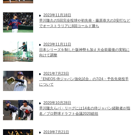
2023年11月18日
早川隆久の5回完全投球や初先発・藤原恭大の3安打など
でオーストラリアに8回コールド勝ち
2023年11月11日
日本シリーズを制した阪神勢も加え大会前最後の実戦に
向けて調整
2021年7月23日
「ENEOS 侍ジャパン強化試合」の7/24・予告先発投手
について
2020年10月28日
早川隆久らパ・リーグには14名の侍ジャパン経験者が指
名／プロ野球ドラフト会議2020総括
2019年7月21日