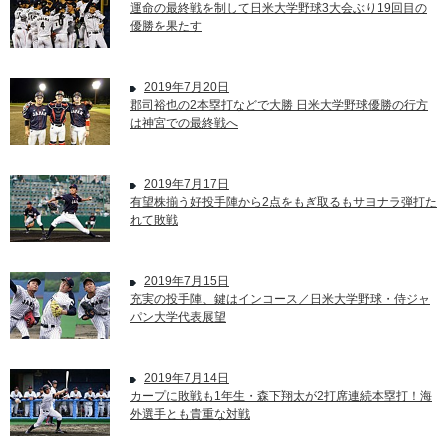
運命の最終戦を制して日米大学野球3大会ぶり19回目の
優勝を果たす
2019年7月20日
郡司裕也の2本塁打などで大勝 日米大学野球優勝の行方
は神宮での最終戦へ
2019年7月17日
有望株揃う好投手陣から2点をもぎ取るもサヨナラ弾打た
れて敗戦
2019年7月15日
充実の投手陣、鍵はインコース／日米大学野球・侍ジャ
パン大学代表展望
2019年7月14日
カープに敗戦も1年生・森下翔太が2打席連続本塁打！海
外選手とも貴重な対戦