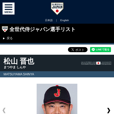
日本語
｜
English
全世代侍ジャパン選手リスト
戻る
松山 晋也
まつやま しんや
MATSUYAMA SHINYA