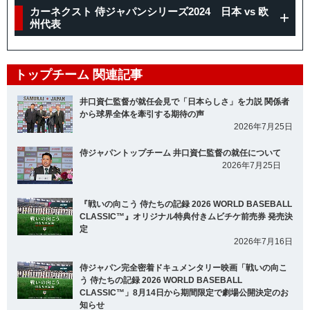
カーネクスト 侍ジャパンシリーズ2024 日本 vs 欧
州代表
トップチーム 関連記事
井口資仁監督が就任会見で「日本らしさ」を力説 関係者
から球界全体を牽引する期待の声
2026年7月25日
侍ジャパントップチーム 井口資仁監督の就任について
2026年7月25日
『戦いの向こう 侍たちの記録 2026 WORLD BASEBALL
CLASSIC™』オリジナル特典付きムビチケ前売券 発売決
定
2026年7月16日
侍ジャパン完全密着ドキュメンタリー映画「戦いの向こ
う 侍たちの記録 2026 WORLD BASEBALL
CLASSIC™」8月14日から期間限定で劇場公開決定のお
知らせ