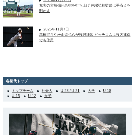
2025年11月12日
充実の宮崎強化合宿を打ち上げ 井端弘和監督は手応えを
明かす
2025年11月7日
髙橋宏斗や松山晋也らが投球練習 ピッチコムは投内連係
でも使用
各世代トップ
トップチーム
社会人
U-23 / U-21
大学
U-18
U-15
U-12
女子