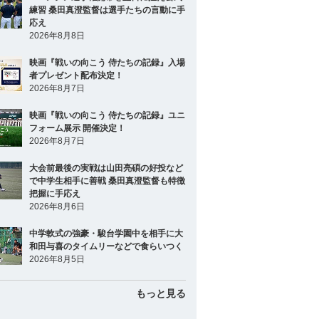
練習 桑田真澄監督は選手たちの言動に手
応え
2026年8月8日
映画『戦いの向こう 侍たちの記録』入場
者プレゼント配布決定！
2026年8月7日
映画『戦いの向こう 侍たちの記録』ユニ
フォーム展示 開催決定！
2026年8月7日
大会前最後の実戦は山田亮碩の好投など
で中学生相手に善戦 桑田真澄監督も特徴
把握に手応え
2026年8月6日
中学軟式の強豪・駿台学園中を相手に大
和田与喜のタイムリーなどで食らいつく
2026年8月5日
もっと見る