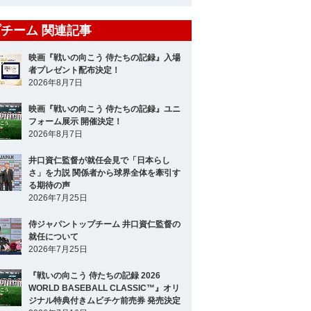
チーム 関連記事
映画『戦いの向こう 侍たちの記録』入場
者プレゼント配布決定！
2026年8月7日
映画『戦いの向こう 侍たちの記録』ユニ
フォーム展示 開催決定！
2026年8月7日
井口資仁監督が就任会見で「日本らし
さ」を力説 関係者から球界全体を牽引す
る期待の声
2026年7月25日
侍ジャパントップチーム 井口資仁監督の
就任について
2026年7月25日
『戦いの向こう 侍たちの記録 2026
WORLD BASEBALL CLASSIC™』オリ
ジナル特典付きムビチケ前売券 発売決定