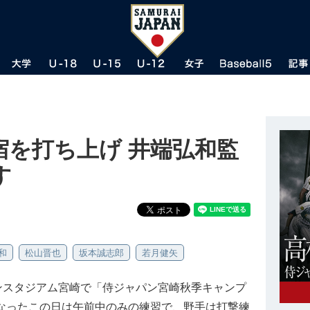
宿を打ち上げ 井端弘和監
す
和
松山晋也
坂本誠志郎
若月健矢
リンスタジアム宮崎で「侍ジャパン宮崎秋季キャンプ
となったこの日は午前中のみの練習で、野手は打撃練