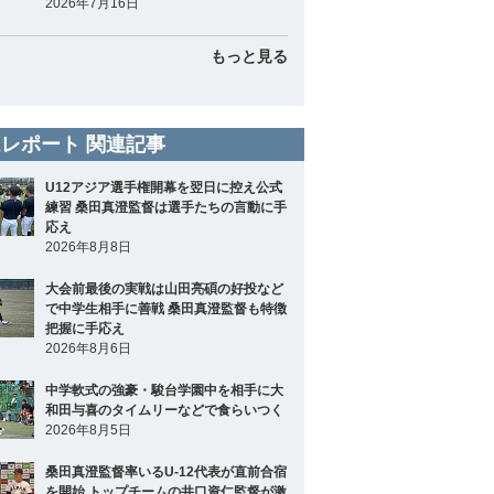
2026年7月16日
もっと見る
レポート 関連記事
U12アジア選手権開幕を翌日に控え公式
練習 桑田真澄監督は選手たちの言動に手
応え
2026年8月8日
大会前最後の実戦は山田亮碩の好投など
で中学生相手に善戦 桑田真澄監督も特徴
把握に手応え
2026年8月6日
中学軟式の強豪・駿台学園中を相手に大
和田与喜のタイムリーなどで食らいつく
2026年8月5日
桑田真澄監督率いるU-12代表が直前合宿
を開始 トップチームの井口資仁監督が激