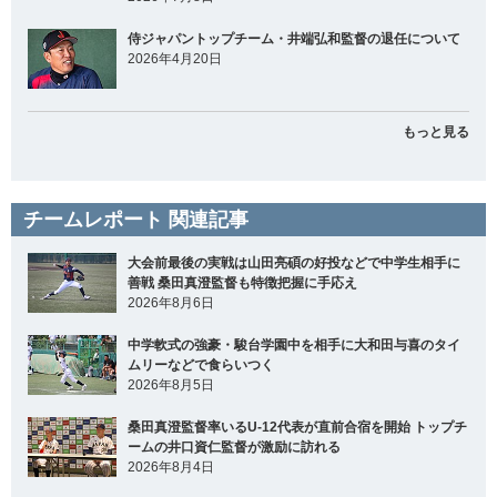
侍ジャパントップチーム・井端弘和監督の退任について
2026年4月20日
もっと見る
チームレポート 関連記事
大会前最後の実戦は山田亮碩の好投などで中学生相手に
善戦 桑田真澄監督も特徴把握に手応え
2026年8月6日
中学軟式の強豪・駿台学園中を相手に大和田与喜のタイ
ムリーなどで食らいつく
2026年8月5日
桑田真澄監督率いるU-12代表が直前合宿を開始 トップチ
ームの井口資仁監督が激励に訪れる
2026年8月4日