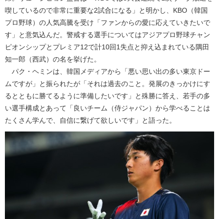
喫しているので非常に重要な2試合になる」と明かし、KBO（韓国
プロ野球）の人気高騰を受け「ファンからの愛に応えていきたいで
す」と意気込んだ。警戒する選手についてはアジアプロ野球チャン
ピオンシップとプレミア12で計10回1失点と抑え込まれている隅田
知一郎（西武）の名を挙げた。
パク・ヘミンは、韓国メディアから「悪い思い出の多い東京ドー
ムですが」と振られたが「それは過去のこと。発展のきっかけにす
るとともに勝てるように準備したいです」と殊勝に答え、若手の多
い選手構成とあって「良いチーム（侍ジャパン）から学べることは
たくさん学んで、自信に繋げて欲しいです」と語った。