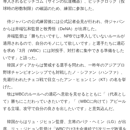
導入されるピッチコム（サインの伝達機器）、ピッチクロック（投
球時の秒数制限）の確認のため、練習に参加した。
侍ジャパンの公式練習後には公式記者会見が行われ、侍ジャパン
からは井端弘和監督と牧秀悟（DeNA）が出席した。
井端監督は「勝ちたいですし、NPBでは導入していないルールが
適用されるので、自分のモノにして欲しいです」と選手たちに適応
を求め「3月（WBC）には対投手、対打者に集中できる準備をした
いです」と語った。
韓国メディアからは警戒する選手を問われ、一昨年のアジアプロ
野球チャンピオンシップでも対戦したノ・シファン（ハンファ）、
先週行われたチェコ戦で目立ったアン・ヒョンミン（KT）の名を挙
げた。
牧はWBCのルールへの適応へ意欲を見せるとともに「（代表とし
て）勝ちにこだわっていきたいです」「（WBCに向けて）アピール
する立場。攻守で自分の良さを出したいです」と意気込んだ。
韓国からはリュ・ジヒョン監督、主将のパク・ヘミン（LG）が出
席。リュ・ジヒョン監督は「WBCでは3大会連続で1次リーグ敗退を