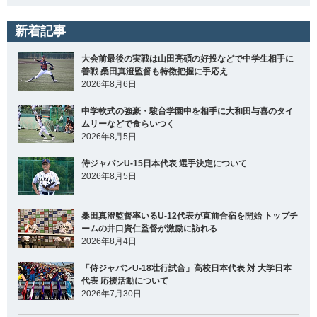
新着記事
大会前最後の実戦は山田亮碩の好投などで中学生相手に
善戦 桑田真澄監督も特徴把握に手応え
2026年8月6日
中学軟式の強豪・駿台学園中を相手に大和田与喜のタイ
ムリーなどで食らいつく
2026年8月5日
侍ジャパンU-15日本代表 選手決定について
2026年8月5日
桑田真澄監督率いるU-12代表が直前合宿を開始 トップチ
ームの井口資仁監督が激励に訪れる
2026年8月4日
「侍ジャパンU-18壮行試合」高校日本代表 対 大学日本
代表 応援活動について
2026年7月30日