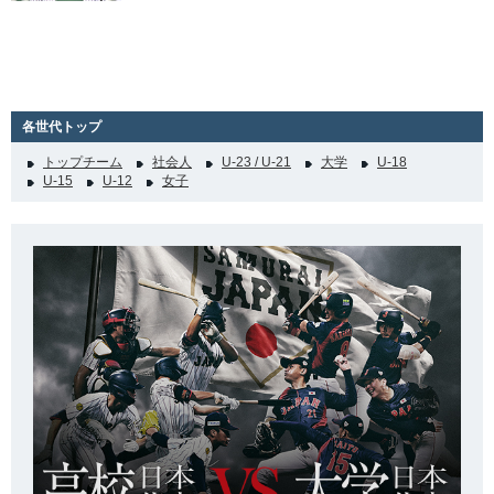
各世代トップ
トップチーム
社会人
U-23 / U-21
大学
U-18
U-15
U-12
女子