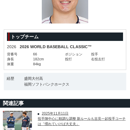
トップチーム
2026
2026 WORLD BASEBALL CLASSIC™
背番号
66
ポジション
投手
身長
182cm
投打
右投左打
体重
84kg
経歴
盛岡大付高
福岡ソフトバンクホークス
関連記事
2025年11月11日
投手陣中心に順調な調整 新ルールも吉見一起投手コーチ
は「慣れていけば大丈夫」