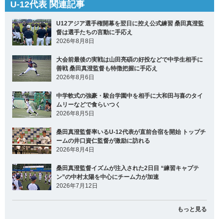
U-12代表 関連記事
U12アジア選手権開幕を翌日に控え公式練習 桑田真澄監
督は選手たちの言動に手応え
2026年8月8日
大会前最後の実戦は山田亮碩の好投などで中学生相手に
善戦 桑田真澄監督も特徴把握に手応え
2026年8月6日
中学軟式の強豪・駿台学園中を相手に大和田与喜のタイ
ムリーなどで食らいつく
2026年8月5日
桑田真澄監督率いるU-12代表が直前合宿を開始 トップチ
ームの井口資仁監督が激励に訪れる
2026年8月4日
桑田真澄監督イズムが注入された2日目 “練習キャプテ
ン”の中村太陽を中心にチーム力が加速
2026年7月12日
もっと見る