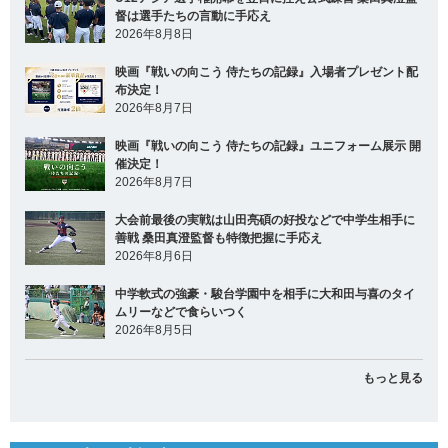
督は選手たちの言動に手応え
2026年8月8日
映画『戦いの向こう 侍たちの記録』入場者プレゼント配
布決定！
2026年8月7日
映画『戦いの向こう 侍たちの記録』ユニフォーム展示 開
催決定！
2026年8月7日
大会前最後の実戦は山田亮碩の好投などで中学生相手に
善戦 桑田真澄監督も特徴把握に手応え
2026年8月6日
中学軟式の強豪・駿台学園中を相手に大和田与喜のタイ
ムリーなどで食らいつく
2026年8月5日
もっと見る