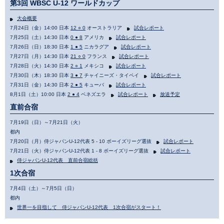
第3回 WBSC U-12 ワールドカップ
大会概要
7月24日（金）14:00 日本
12 ○ 0
オーストラリア
試合レポート
7月25日（土）14:30 日本
0 ● 8
アメリカ
試合レポート
7月26日（日）18:30 日本
1 ● 5
ニカラグア
試合レポート
7月27日（月）14:30 日本
21 ○ 0
フランス
試合レポート
7月28日（火）14:30 日本
2 ○ 1
メキシコ
試合レポート
7月30日（木）18:30 日本
3 ● 7
チャイニーズ・タイペイ
試合レポート
7月31日（金）14:30 日本
2 ● 5
キューバ
試合レポート
8月1日（土）10:00 日本
2 ● 4
ベネズエラ
試合レポート
放送予定
直前合宿
7月19日（日）～7月21日（火）
都内
7月20日（月）侍ジャパンU-12代表 5 - 10 ボーイズリーグ選抜
試合レポート
7月21日（火）侍ジャパンU-12代表 1 - 8 ボーイズリーグ選抜
試合レポート
侍ジャパンU-12代表 直前合宿総括
1次合宿
7月4日（土）～7月5日（日）
都内
世界一を目指して 侍ジャパンU-12代表 1次合宿がスタート！