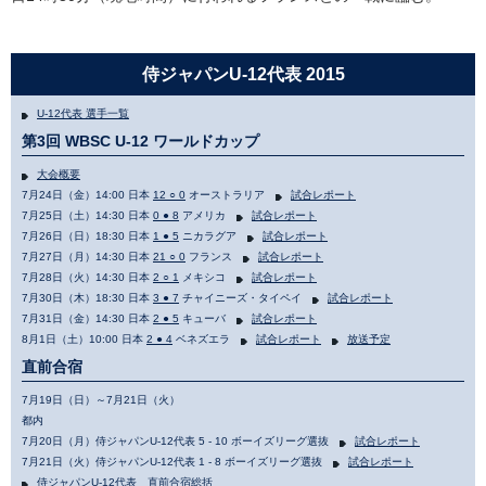
侍ジャパンU-12代表 2015
U-12代表 選手一覧
第3回 WBSC U-12 ワールドカップ
大会概要
7月24日（金）14:00 日本
12 ○ 0
オーストラリア
試合レポート
7月25日（土）14:30 日本
0 ● 8
アメリカ
試合レポート
7月26日（日）18:30 日本
1 ● 5
ニカラグア
試合レポート
7月27日（月）14:30 日本
21 ○ 0
フランス
試合レポート
7月28日（火）14:30 日本
2 ○ 1
メキシコ
試合レポート
7月30日（木）18:30 日本
3 ● 7
チャイニーズ・タイペイ
試合レポート
7月31日（金）14:30 日本
2 ● 5
キューバ
試合レポート
8月1日（土）10:00 日本
2 ● 4
ベネズエラ
試合レポート
放送予定
直前合宿
7月19日（日）～7月21日（火）
都内
7月20日（月）侍ジャパンU-12代表 5 - 10 ボーイズリーグ選抜
試合レポート
7月21日（火）侍ジャパンU-12代表 1 - 8 ボーイズリーグ選抜
試合レポート
侍ジャパンU-12代表 直前合宿総括