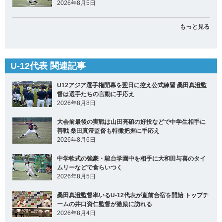
2026年8月5日
もっと見る
U-12代表 関連記事
U12アジア選手権開幕を翌日に控え公式練習 桑田真澄監
督は選手たちの言動に手応え
2026年8月8日
大会前最後の実戦は山田亮碩の好投などで中学生相手に
善戦 桑田真澄監督も特徴把握に手応え
2026年8月6日
中学軟式の強豪・駿台学園中を相手に大和田与喜のタイ
ムリーなどで食らいつく
2026年8月5日
桑田真澄監督率いるU-12代表が直前合宿を開始 トップチ
ームの井口資仁監督が激励に訪れる
2026年8月4日