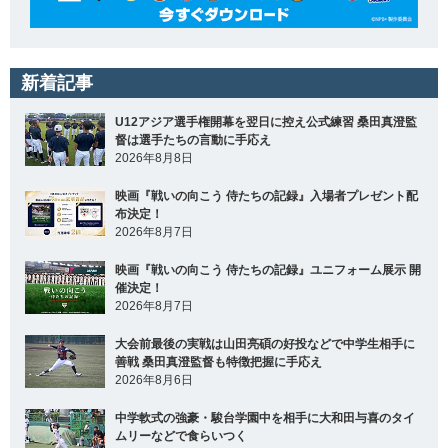
新着記事
U12アジア選手権開幕を翌日に控え公式練習 桑田真澄監
督は選手たちの言動に手応え
2026年8月8日
映画『戦いの向こう 侍たちの記録』入場者プレゼント配
布決定！
2026年8月7日
映画『戦いの向こう 侍たちの記録』ユニフォーム展示 開
催決定！
2026年8月7日
大会前最後の実戦は山田亮碩の好投などで中学生相手に
善戦 桑田真澄監督も特徴把握に手応え
2026年8月6日
中学軟式の強豪・駿台学園中を相手に大和田与喜のタイ
ムリーなどで食らいつく