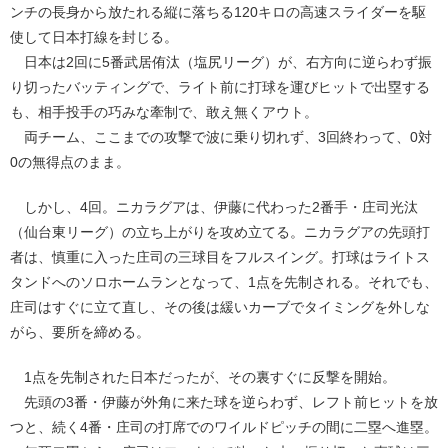
ンチの長身から放たれる縦に落ちる120キロの高速スライダーを駆
使して日本打線を封じる。
日本は2回に5番武居侑汰（塩尻リーグ）が、右方向に逆らわず振
り切ったバッティングで、ライト前に打球を運びヒットで出塁する
も、相手投手の巧みな牽制で、敢え無くアウト。
両チーム、ここまでの攻撃で波に乗り切れず、3回終わって、0対
0の無得点のまま。
しかし、4回。ニカラグアは、伊藤に代わった2番手・庄司光汰
（仙台東リーグ）の立ち上がりを攻め立てる。ニカラグアの先頭打
者は、慎重に入った庄司の三球目をフルスイング。打球はライトス
タンドへのソロホームランとなって、1点を先制される。それでも、
庄司はすぐに立て直し、その後は緩いカーブでタイミングを外しな
がら、要所を締める。
1点を先制された日本だったが、その裏すぐに反撃を開始。
先頭の3番・伊藤が外角に来た球を逆らわず、レフト前ヒットを放
つと、続く4番・庄司の打席でのワイルドピッチの間に二塁へ進塁。