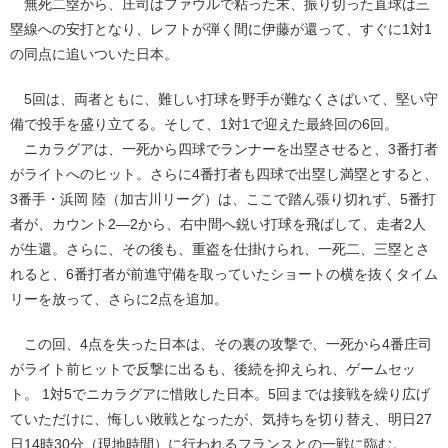
無死二塁から、庄司はファウルで粘った末、振り切った直球は三
塁線への安打となり、レフトが弾く間に伊藤が還って、すぐに1対1
の同点に追いついた日本。
5回は、両者ともに、難しい打球を野手が難なくさばいて、堅い守
備で投手を盛り立てる。そして、1対1で迎えた最終回の6回。
ニカラグアは、一死から四球でランナーを出塁させると、3番打者
がライトへのヒット。さらに4番打者も四球で出塁し満塁とすると、
3番手・浜岡 陸（加古川リーグ）は、ここで踏ん張り切れず、5番打
者が、カウント2―2から、右中間へ鋭い打球を飛ばして、走者2人
が生還。さらに、その後も、重盗を仕掛けられ、一死二、三塁とさ
れると、6番打者が前進守備を取っていたショートの横を抜くタイム
リーを放って、さらに2点を追加。
この回、4点を失った日本は、その裏の攻撃で、一死から4番庄司
がライト前ヒットで反撃に出るも、後続を抑えられ、ゲームセッ
ト。 1対5でニカラグアに惜敗した日本。5回までは接戦を繰り広げ
ていただけに、悔しい敗戦となったが、気持ちを切り替え、明日27
日14時30分（現地時間）に行われるフランスとの一戦に臨む。