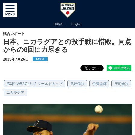
日本語
｜
English
試合レポート
日本、ニカラグアとの投手戦に惜敗。同点
からの6回に力尽きる
2015年7月26日
第3回 WBSC U-12 ワールドカップ
武居侑汰
伊藤圭輝
庄司光汰
ニカラグア