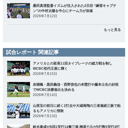
桑田真澄監督イズムが注入された2日目 “練習キャプテ
ン”の中村太陽を中心にチーム力が加速
2026年7月12日
もっと見る
試合レポート 関連記事
アメリカとの延長11回タイブレークの総力戦を制し
WCBC初代王座に輝く
2026年7月15日
赤堀颯・黒田義信・西野啓也の本塁打や藤本士生の好投
でWCBC決勝進出を決める
2026年7月14日
山里宝の前日に続く2打点や大城海翔の三者連続三振で粘
るもアメリカに惜敗
2026年7月13日
鈴木泰成が6回1安打14奪三振 榊原七斗が5打数5安打4打