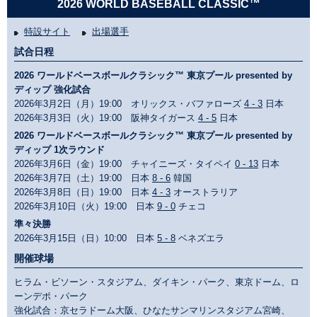
2026 WORLD BASEBALL CLASSIC™
特設サイト
出場選手
試合日程
2026 ワールドベースボールクラシック™ 東京プール presented by
ディップ 強化試合
2026年3月2日（月）19:00 オリックス・バファローズ
4 - 3
日本
2026年3月3日（火）19:00 阪神タイガース
4 - 5
日本
2026 ワールドベースボールクラシック™ 東京プール presented by
ディップ 1次ラウンド
2026年3月6日（金）19:00 チャイニーズ・タイペイ
0 - 13
日本
2026年3月7日（土）19:00 日本
8 - 6
韓国
2026年3月8日（日）19:00 日本
4 - 3
オーストラリア
2026年3月10日（火）19:00 日本
9 - 0
チェコ
準々決勝
2026年3月15日（日）10:00 日本
5 - 8
ベネズエラ
開催球場
ヒラム・ビソーン・スタジアム、ダイキン・パーク、東京ドーム、ロ
ーンデポ・パーク
強化試合：京セラドーム大阪、ひなたサンマリンスタジアム宮崎、