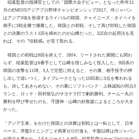
稲葉監督の指揮官としての「国際大会デビュー」となった昨年11
月のENEOSアジアプロ野球チャンピオンシップ2017。侍ジャパン
はアジア3強を形成するライバルの韓国、チャイニーズ・タイペイを
相手に3戦全勝で優勝した。韓国との初戦、そして再び対戦した韓国
との決勝のラスト1回を締めたのが山﨑だった。2試合の起用法を見
れば、その〝信頼感〟が見て取れる。
韓国との初戦は8回を終えて、3対4。リードされた展開にも関わ
らず、稲葉監督は6番手として山﨑を惜しみなく投入した。9回表の
韓国の攻撃を11球、3人で完璧に抑えると、その裏、相手投手の押
し出しで追いつく。タイブレークとなった10回表に3点を奪われる
も、決してあきらめない。その裏にソフトバンク・上林誠知の同点3
ランと、ロッテ・田村龍弘のサヨナラ打で劇的勝利。チーム一丸の
勝利を呼び寄せたのも、守護神・山﨑の好救援によるところが大き
かった。
「アジア王者」をかけた韓国との決勝は初戦とは一転として、日本
ペース。序盤3イニングこそ両軍ゼロ行進も、中盤以降は侍ジャパン
が得点を重ねた。7点をリードした9回、稲葉監督はセーブがつかな