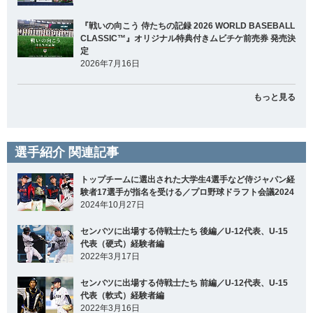
『戦いの向こう 侍たちの記録 2026 WORLD BASEBALL
CLASSIC™』オリジナル特典付きムビチケ前売券 発売決
定
2026年7月16日
もっと見る
選手紹介 関連記事
トップチームに選出された大学生4選手など侍ジャパン経
験者17選手が指名を受ける／プロ野球ドラフト会議2024
2024年10月27日
センバツに出場する侍戦士たち 後編／U-12代表、U-15
代表（硬式）経験者編
2022年3月17日
センバツに出場する侍戦士たち 前編／U-12代表、U-15
代表（軟式）経験者編
2022年3月16日