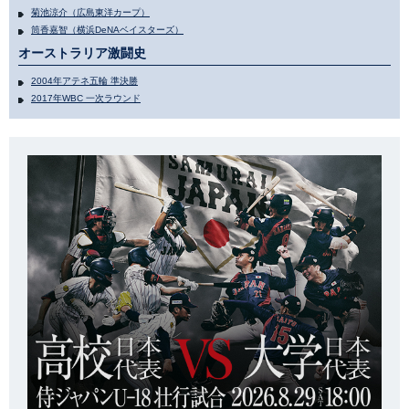
菊池涼介（広島東洋カープ）
筒香嘉智（横浜DeNAベイスターズ）
オーストラリア激闘史
2004年アテネ五輪 準決勝
2017年WBC 一次ラウンド