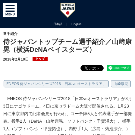
日本語
｜
English
選手紹介
侍ジャパントップチーム選手紹介／山﨑康
晃（横浜DeNAベイスターズ）
2018年2月10日
ENEOS 侍ジャパンシリーズ2018「日本 vs オーストラリア」
山﨑康晃
ENEOS 侍ジャパンシリーズ2018「日本vsオーストラリア」が3月
3日にナゴヤドーム、4日に京セラドーム大阪で開催される。1月23
日に東京都内で記者会見が行われ、コーチ陣5人と代表選手が一部発
表。投手2人（DeNA・山﨑康晃、ソフトバンク・千賀滉大）、捕手
1人（ソフトバンク・甲斐拓也）、内野手1人（広島・菊池涼介、）