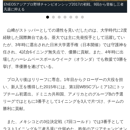
ENEOSアジアプロ野球チャンピオンシップ2017の初戦、9回から登板し三者
凡退に抑える
山﨑がストッパーとしての適性を見いだしたのは、大学時代に2度
経験した国際舞台である。亜大では主に先発投手として活躍してい
たが、3年時に選出された日米大学選手権（日本開催）では守護神を
任され、4試合6イニング無失点で、優勝に貢献。また、4年時に出
場したハーレムベースボールウイーク（オランダ）でも救援で3勝を
挙げ、準優勝を遂げている。
プロ入り後はリリーフに専念。1年目からクローザーの大役を担
い、新人王を獲得した2015年には、第1回WBSCプレミア12にトッ
プチーム初選出。ドミニカ共和国、アメリカとのグループBの予選
リーグではともに3番手として1イニングを3人で片づけ、チームの
勝利に貢献。
また、メキシコとの3位決定戦（7回コールド）では3番手として
ラスト1イニングを三者凡退に仕留めた。昨年のアジアチャンピオン