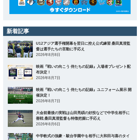
新着記事
U12アジア選手権開幕を翌日に控え公式練習 桑田真澄監
督は選手たちの言動に手応え
2026年8月8日
映画『戦いの向こう 侍たちの記録』入場者プレゼント配
布決定！
2026年8月7日
映画『戦いの向こう 侍たちの記録』ユニフォーム展示 開
催決定！
2026年8月7日
大会前最後の実戦は山田亮碩の好投などで中学生相手に
善戦 桑田真澄監督も特徴把握に手応え
2026年8月6日
中学軟式の強豪・駿台学園中を相手に大和田与喜のタイ