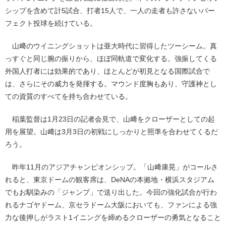
シップを含めて計5試合、打者15人で、一人の走者も許さないパー
フェクト投球を続けている。
山﨑のウイニングショットは亜大時代に習得したツーシーム。真
っすぐと同じ腕の振りから、ほぼ同軌道で変化する。強振してくる
外国人打者には効果的であり、ほとんどが初見となる国際試合で
は、さらにその威力を発揮する。マウンド度胸もあり、守護神とし
ての資質のすべてを持ち合わせている。
稲葉監督は1月23日の記者会見で、山﨑をクローザーとしての起
用を展望。山﨑は3月3日の初戦にしっかりと照準を合わせてくるだ
ろう。
昨年11月のアジアチャンピオンシップ。「山﨑康晃」がコールさ
れると、東京ドームの観客席は、DeNAの本拠地・横浜スタジアム
でもお馴染みの「ジャンプ」で送り出した。今回の強化試合が行わ
れるナゴヤドーム、京セラドーム大阪においても、ファンによる強
力な後押しがラスト1イニングを締めるクローザーの勇気となること