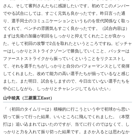
さん、そして審判さんたちに感謝したいです。初めてこのメンバー
でやる試合にしては、すごく元気も良かったです。昨日言った通
り、選手同士のコミュニケーションというものを世代関係なく取っ
てくれて、ベンチの雰囲気もすごく良かったです。（試合内容は）
まずは先発の加藤が初回をしっかりと抑えてくれたことが良かっ
た。そして初回の攻撃で2点を取れたというところですね。ピッチャ
ーはしっかりとストライクゾーンで勝負していくこと、バッターは
ファーストストライクから振っていくということをリクエストし
て、それを選手たちがしっかりと自分のパフォーマンスとして発揮
してくれました。改めて能力の高い選手たちが揃っているなと感じ
ました。また明日、試合をしますので、今日出ていない選手たちを
中心にしながら、しっかりとチャレンジしてもらいたい」
山中稜真（三菱重工East）
「（初回のタイムリーは）積極的に行こうという中で初球から思い
切って振って行った結果、いいところに飛んでくれました。（本塁
打は）追い込まれてはいたのですが、当てに行くのではなくて、し
っかりと力を入れて振り切った結果です。まさか入るとは思わなか