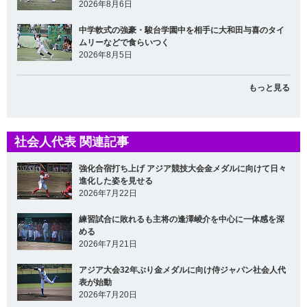
2026年8月6日
中学軟式の強豪・駿台学園中を相手に大和田与喜のタイ
ムリーなどで食らいつく
2026年8月5日
もっと見る
社会人代表 関連記事
強化合宿打ち上げ アジア競技大会金メダルに向けて日々
進化した姿を見せる
2026年7月22日
練習試合に敗れるも主将の逢澤崚介を中心に一体感を深
める
2026年7月21日
アジア大会32年ぶり金メダルに向け侍ジャパン社会人代
表が始動
2026年7月20日