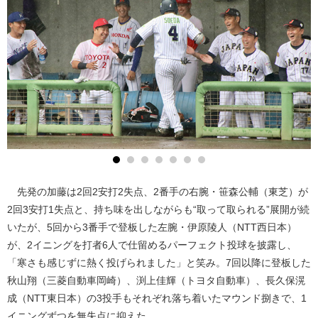
先発の加藤は2回2安打2失点、2番手の右腕・笹森公輔（東芝）が
2回3安打1失点と、持ち味を出しながらも“取って取られる”展開が続
いたが、5回から3番手で登板した左腕・伊原陵人（NTT西日本）
が、2イニングを打者6人で仕留めるパーフェクト投球を披露し、
「寒さも感じずに熱く投げられました」と笑み。7回以降に登板した
秋山翔（三菱自動車岡崎）、渕上佳輝（トヨタ自動車）、長久保滉
成（NTT東日本）の3投手もそれぞれ落ち着いたマウンド捌きで、1
イニングずつを無失点に抑えた。