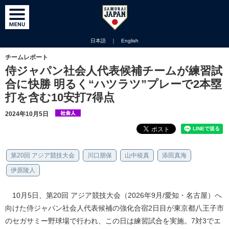
日本語
｜
English
チームレポート
侍ジャパン社会人代表候補チームが練習試
合に快勝 明るく“ハツラツ”プレーで2本塁
打を含む10安打7得点
2024年10月5日
第20回 アジア競技大会
川口朋保
山中稜真
添田真海
伊原陵人
10月5日、第20回 アジア競技大会（2026年9月/愛知・名古屋）へ
向けた侍ジャパン社会人代表候補の強化合宿2日目が東京都八王子市
のセガサミー野球場で行われ、この日は練習試合を実施。7対3でエ