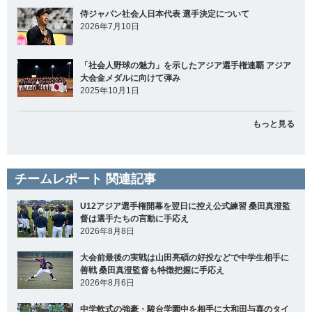
侍ジャパン社会人日本代表 選手決定について
2026年7月10日
「社会人野球の魅力」を示したアジア選手権連覇 アジア
大会金メダルに向けて弾み
2025年10月1日
もっと見る
チームレポート 関連記事
U12アジア選手権開幕を翌日に控え公式練習 桑田真澄監
督は選手たちの言動に手応え
2026年8月8日
大会前最後の実戦は山田亮碩の好投などで中学生相手に
善戦 桑田真澄監督も特徴把握に手応え
2026年8月6日
中学軟式の強豪・駿台学園中を相手に大和田与喜のタイ