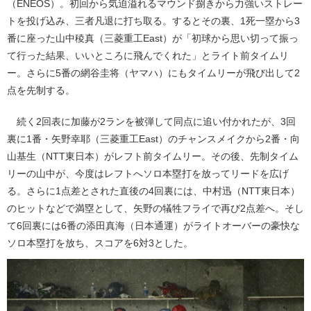
（ENEOS）。初回から気迫溢れるマウンド捌きから力強いストレー
トを投げ込み、三者凡退に打ち取る。するとその裏、1死一塁から3
番に座った山中稜真（三菱重工East）が「初球から思い切って振っ
て行った結果、いいところに飛んでくれた」とライト前タイムリ
ー。さらに5番の網谷圭将（ヤマハ）にもタイムリーが飛び出して2
点を先制する。
続く2回表に加藤が2ランを被弾して同点に追い付かれたが、3回
裏に1番・矢野幸耶（三菱重工East）のチャンスメイクから2番・向
山基生（NTT東日本）がレフト前タイムリー。その後、先制タイム
リーの山中が、今度はレフトへソロ本塁打を放ってリードを広げ
る。さらに1点差とされた直後の4回裏には、中村迅（NTT東日本）
のヒットなどで満塁として、矢野の犠牲フライで再び2点差へ。そし
て6回裏には6番の添田真海（日本通運）がライトオーバーの豪快な
ソロ本塁打を放ち、スコアを6対3とした。