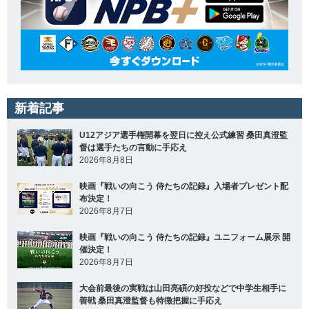
新着記事
U12アジア選手権開幕を翌日に控え公式練習 桑田真澄監
督は選手たちの言動に手応え
2026年8月8日
映画『戦いの向こう 侍たちの記録』入場者プレゼント配
布決定！
2026年8月7日
映画『戦いの向こう 侍たちの記録』ユニフォーム展示 開
催決定！
2026年8月7日
大会前最後の実戦は山田亮碩の好投などで中学生相手に
善戦 桑田真澄監督も特徴把握に手応え