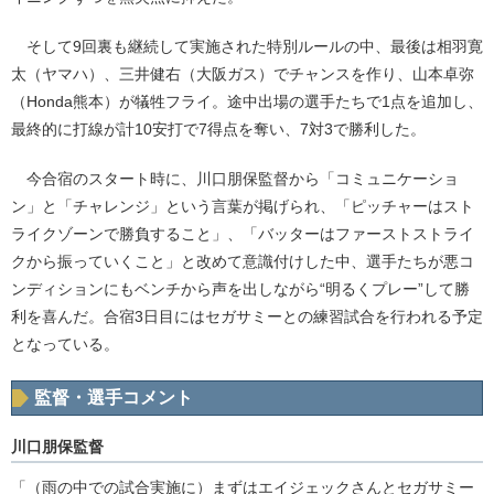
そして9回裏も継続して実施された特別ルールの中、最後は相羽寛
太（ヤマハ）、三井健右（大阪ガス）でチャンスを作り、山本卓弥
（Honda熊本）が犠牲フライ。途中出場の選手たちで1点を追加し、
最終的に打線が計10安打で7得点を奪い、7対3で勝利した。
今合宿のスタート時に、川口朋保監督から「コミュニケーショ
ン」と「チャレンジ」という言葉が掲げられ、「ピッチャーはスト
ライクゾーンで勝負すること」、「バッターはファーストストライ
クから振っていくこと」と改めて意識付けした中、選手たちが悪コ
ンディションにもベンチから声を出しながら“明るくプレー”して勝
利を喜んだ。合宿3日目にはセガサミーとの練習試合を行われる予定
となっている。
監督・選手コメント
川口朋保監督
「（雨の中での試合実施に）まずはエイジェックさんとセガサミー