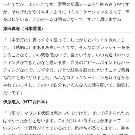
ったですが、よかったです。選手の所属チームも年齢も違う中です
が、それぞれがやりやすいようにコミュニケーションを取って、声
を出している。このチームは明るいなって、すごく思いますね」
添田真海（日本通運）
「（本塁打は）真っすぐを狙って、しっかりとバットを振れまし
た。（感触は）まあまあ良かったです。そんなにプレッシャーを感
じることなく、いい緊張感の中で、楽というか、いつも通りのバッ
ティングができたかなと思います。自分のアピールポイントはバッ
ティングなので、まず今日、ひとつ結果を残せたということで気持
ち的にも楽になりました。みんなコミュニケーションを取りながら
やれていますし、その中で自分もいろんな人の話を聞いて、勉強し
たいです」
伊原陵人（NTT西日本）
「（雨で）マウンド状態は悪かったですけど、ゼロで抑えられたの
は良かったかなと思います。これだけいい選手たちが集まって、い
いメンバーで野球ができているので、気持ちが高まりますし、寒さ