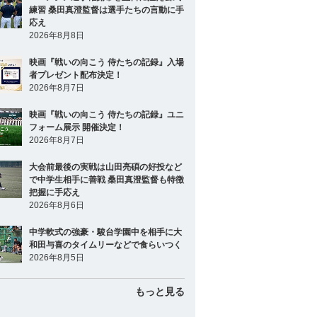
練習 桑田真澄監督は選手たちの言動に手
応え
2026年8月8日
映画『戦いの向こう 侍たちの記録』入場
者プレゼント配布決定！
2026年8月7日
映画『戦いの向こう 侍たちの記録』ユニ
フォーム展示 開催決定！
2026年8月7日
大会前最後の実戦は山田亮碩の好投など
で中学生相手に善戦 桑田真澄監督も特徴
把握に手応え
2026年8月6日
中学軟式の強豪・駿台学園中を相手に大
和田与喜のタイムリーなどで食らいつく
2026年8月5日
もっと見る