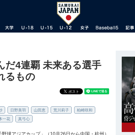
んだ4連覇 未来ある選手
れるもの
紗
日野美羽
山田恵
荒川莉子
柏崎咲和
本一花
真弓心
女子野球アジアカップ」（10月26日から中国・杭州）