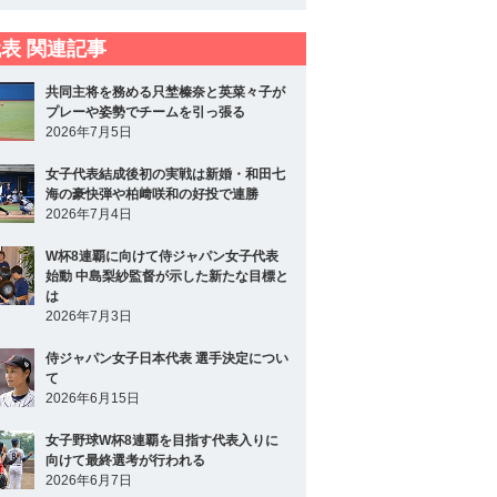
表 関連記事
共同主将を務める只埜榛奈と英菜々子が
プレーや姿勢でチームを引っ張る
2026年7月5日
女子代表結成後初の実戦は新婚・和田七
海の豪快弾や柏﨑咲和の好投で連勝
2026年7月4日
W杯8連覇に向けて侍ジャパン女子代表
始動 中島梨紗監督が示した新たな目標と
は
2026年7月3日
侍ジャパン女子日本代表 選手決定につい
て
2026年6月15日
女子野球W杯8連覇を目指す代表入りに
向けて最終選考が行われる
2026年6月7日