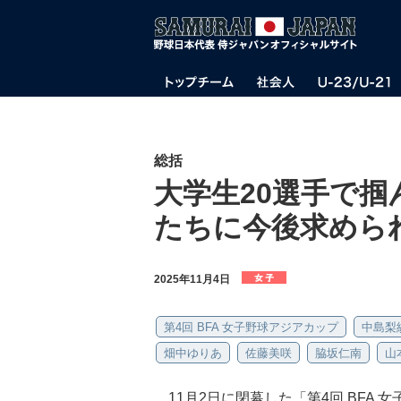
総括
大学生20選手で掴
たちに今後求めら
2025年11月4日
第4回 BFA 女子野球アジアカップ
中島梨
畑中ゆりあ
佐藤美咲
脇坂仁南
山
11月2日に閉幕した「第4回 BFA 