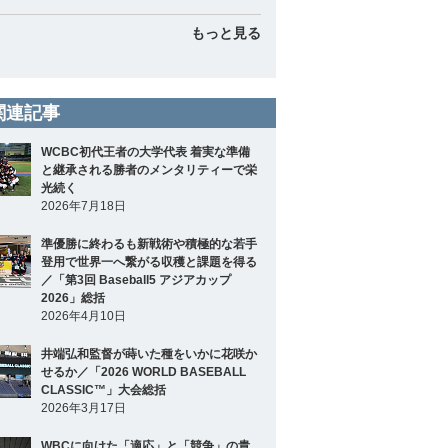
もっと見る
関連記事
WCBC初代王者の大学代表 着実な準備
と継承される勝者のメンタリティーで栄
光続く
2026年7月18日
準優勝に終わるも新戦術や積極的な若手
登用で世界一へ繋がる収穫と課題を得る
／「第3回 Baseball5 アジアカップ
2026」総括
2026年4月10日
井端弘和監督が蒔いた種をいかに花咲か
せるか／「2026 WORLD BASEBALL
CLASSIC™」大会総括
2026年3月17日
WBCに向けた「適応」と「競争」の貴