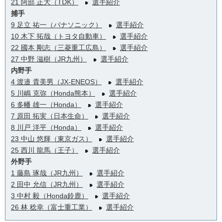
21 阿部 正大（TDK）
選手紹介
捕手
9 足立 祐一（パナソニック）
選手紹介
10 木下 拓哉（トヨタ自動車）
選手紹介
22 國本 剛志（三菱重工広島）
選手紹介
27 中野 滋樹（JR九州）
選手紹介
内野手
4 渡邉 貴美男（JX-ENEOS）
選手紹介
5 川嶋 克弥（Honda熊本）
選手紹介
6 多幡 雄一（Honda）
選手紹介
7 原田 拓実（日本生命）
選手紹介
8 川戸 洋平（Honda）
選手紹介
23 中山 悠輝（東京ガス）
選手紹介
25 西川 龍馬（王子）
選手紹介
外野手
1 藤島 琢哉（JR九州）
選手紹介
2 田中 允信（JR九州）
選手紹介
3 中村 毅（Honda鈴鹿）
選手紹介
26 林 稔幸（富士重工業）
選手紹介