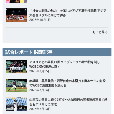
「社会人野球の魅力」を示したアジア選手権連覇 アジア
大会金メダルに向けて弾み
2025年10月1日
もっと見る
試合レポート 関連記事
アメリカとの延長11回タイブレークの総力戦を制し
WCBC初代王座に輝く
2026年7月15日
赤堀颯・黒田義信・西野啓也の本塁打や藤本士生の好投
でWCBC決勝進出を決める
2026年7月14日
山里宝の前日に続く2打点や大城海翔の三者連続三振で粘
るもアメリカに惜敗
2026年7月13日