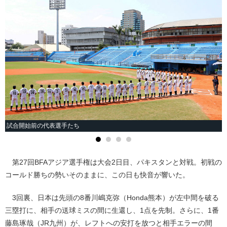
試合開始前の代表選手たち
第27回BFAアジア選手権は大会2日目、パキスタンと対戦。初戦の
コールド勝ちの勢いそのままに、この日も快音が響いた。
3回裏、日本は先頭の8番川嶋克弥（Honda熊本）が左中間を破る
三塁打に、相手の送球ミスの間に生還し、1点を先制。さらに、1番
藤島琢哉（JR九州）が、レフトへの安打を放つと相手エラーの間