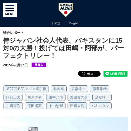
日本語
｜
English
試合レポート
侍ジャパン社会人代表、パキスタンに15
対0の大勝！投げては田嶋・阿部が、パー
フェクトリレー！
2015年9月17日
第27回 BFA アジア選手権
林稔幸
多幡雄一
藤島琢哉
阿部正大
川戸洋平
田中允信
渡邉貴美男
足立祐一
川嶋克弥
原田拓実
中山悠輝
田嶋大樹
パキスタン