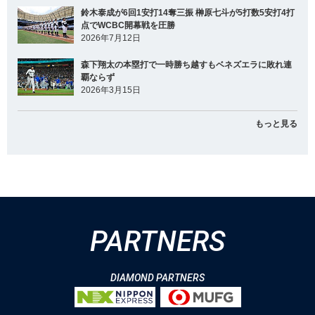
鈴木泰成が6回1安打14奪三振 榊原七斗が5打数5安打4打
点でWCBC開幕戦を圧勝
2026年7月12日
森下翔太の本塁打で一時勝ち越すもベネズエラに敗れ連
覇ならず
2026年3月15日
もっと見る
PARTNERS
DIAMOND PARTNERS