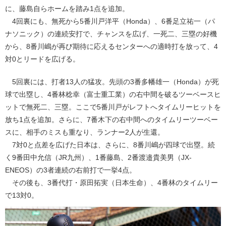
に、藤島自らホームを踏み1点を追加。
4回裏にも、無死から5番川戸洋平（Honda）、6番足立祐一（パ
ナソニック）の連続安打で、チャンスを広げ、一死二、三塁の好機
から、8番川嶋が再び期待に応えるセンターへの適時打を放って、4
対0とリードを広げる。
5回裏には、打者13人の猛攻。先頭の3番多幡雄一（Honda）が死
球で出塁し、4番林稔幸（富士重工業）の右中間を破るツーベースヒ
ットで無死二、三塁。ここで5番川戸がレフトへタイムリーヒットを
放ち1点を追加。さらに、7番木下の右中間へのタイムリーツーベー
スに、相手のミスも重なり、ランナー2人が生還。
7対0と点差を広げた日本は、さらに、8番川嶋が四球で出塁。続
く9番田中允信（JR九州）、1番藤島、2番渡邉貴美男（JX-
ENEOS）の3者連続の右前打で一挙4点。
その後も、3番代打・原田拓実（日本生命）、4番林のタイムリー
で13対0。