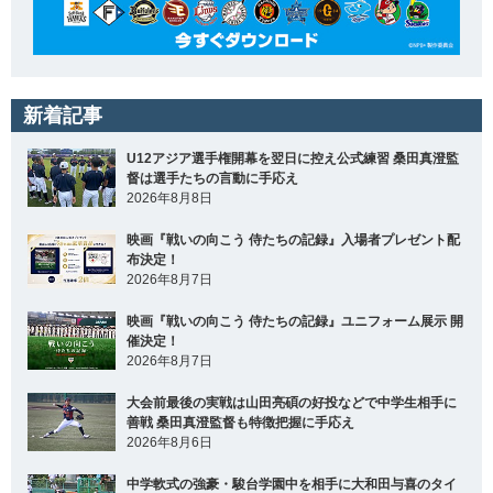
新着記事
U12アジア選手権開幕を翌日に控え公式練習 桑田真澄監
督は選手たちの言動に手応え
2026年8月8日
映画『戦いの向こう 侍たちの記録』入場者プレゼント配
布決定！
2026年8月7日
映画『戦いの向こう 侍たちの記録』ユニフォーム展示 開
催決定！
2026年8月7日
大会前最後の実戦は山田亮碩の好投などで中学生相手に
善戦 桑田真澄監督も特徴把握に手応え
2026年8月6日
中学軟式の強豪・駿台学園中を相手に大和田与喜のタイ