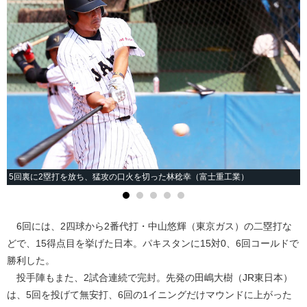
5回裏に2塁打を放ち、猛攻の口火を切った林稔幸（富士重工業）
6回には、2四球から2番代打・中山悠輝（東京ガス）の二塁打な
どで、15得点目を挙げた日本。パキスタンに15対0、6回コールドで
勝利した。
投手陣もまた、2試合連続で完封。先発の田嶋大樹（JR東日本）
は、5回を投げて無安打、6回の1イニングだけマウンドに上がった