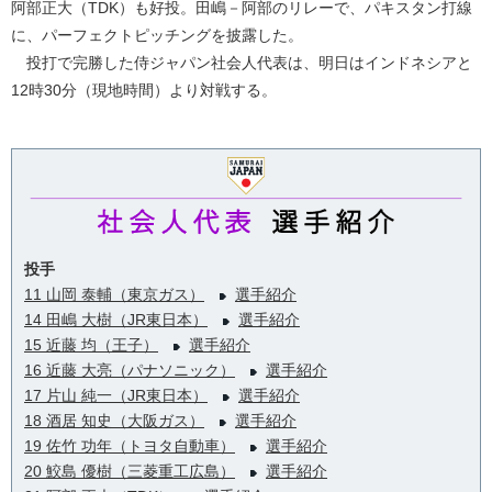
阿部正大（TDK）も好投。田嶋－阿部のリレーで、パキスタン打線
に、パーフェクトピッチングを披露した。
投打で完勝した侍ジャパン社会人代表は、明日はインドネシアと
12時30分（現地時間）より対戦する。
投手
11 山岡 泰輔（東京ガス）
選手紹介
14 田嶋 大樹（JR東日本）
選手紹介
15 近藤 均（王子）
選手紹介
16 近藤 大亮（パナソニック）
選手紹介
17 片山 純一（JR東日本）
選手紹介
18 酒居 知史（大阪ガス）
選手紹介
19 佐竹 功年（トヨタ自動車）
選手紹介
20 鮫島 優樹（三菱重工広島）
選手紹介