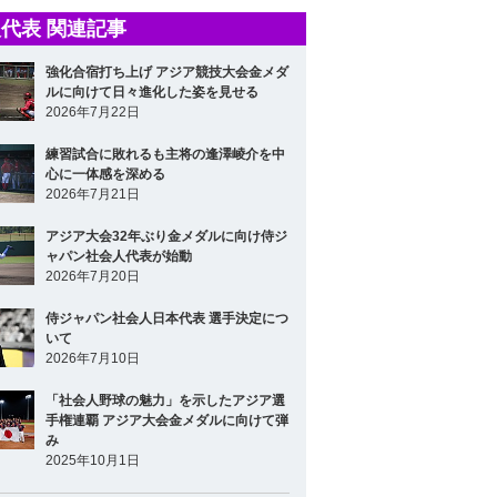
代表 関連記事
強化合宿打ち上げ アジア競技大会金メダ
ルに向けて日々進化した姿を見せる
2026年7月22日
練習試合に敗れるも主将の逢澤崚介を中
心に一体感を深める
2026年7月21日
アジア大会32年ぶり金メダルに向け侍ジ
ャパン社会人代表が始動
2026年7月20日
侍ジャパン社会人日本代表 選手決定につ
いて
2026年7月10日
「社会人野球の魅力」を示したアジア選
手権連覇 アジア大会金メダルに向けて弾
み
2025年10月1日