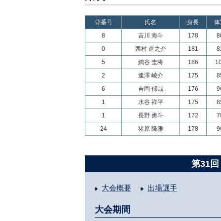
背番号
氏名
身長
体
8
吉川 海斗
178
8
0
西村 進之介
181
8
5
網谷 圭将
186
1
2
逢澤 崚介
175
8
6
吉岡 郁哉
176
9
1
水谷 祥平
175
8
1
長野 勇斗
172
7
24
猪原 隆雅
178
9
第31回
大会概要
出場選手
大会期間