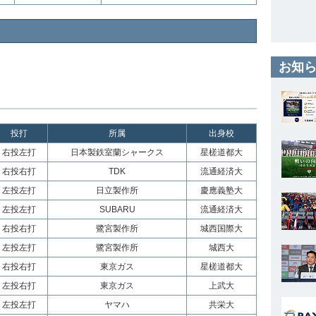
お知ら
投打
所属
出身校
右投左打
日本製鉄室蘭シャークス
星槎道都大
右投右打
TDK
流通経済大
左投左打
日立製作所
慶應義塾大
左投左打
SUBARU
流通経済大
右投右打
鷺宮製作所
城西国際大
左投左打
鷺宮製作所
城西大
右投右打
東京ガス
星槎道都大
左投右打
東京ガス
上武大
左投左打
ヤマハ
共栄大