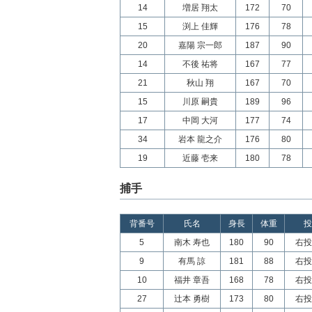
14
増居 翔太
172
70
15
渕上 佳輝
176
78
20
嘉陽 宗一郎
187
90
14
不後 祐将
167
77
21
秋山 翔
167
70
15
川原 嗣貴
189
96
17
中岡 大河
177
74
34
岩本 龍之介
176
80
19
近藤 壱来
180
78
捕手
背番号
氏名
身長
体重
投
5
南木 寿也
180
90
右投
9
有馬 諒
181
88
右投
10
福井 章吾
168
78
右投
27
辻本 勇樹
173
80
右投