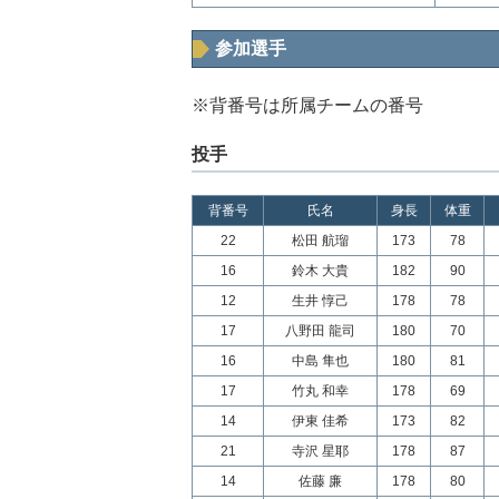
参加選手
※背番号は所属チームの番号
投手
背番号
氏名
身長
体重
22
松田 航瑠
173
78
16
鈴木 大貴
182
90
12
生井 惇己
178
78
17
八野田 龍司
180
70
16
中島 隼也
180
81
17
竹丸 和幸
178
69
14
伊東 佳希
173
82
21
寺沢 星耶
178
87
14
佐藤 廉
178
80