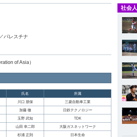
社会人
／パレスチナ
ion of Asia）
氏名
所属
川口 朋保
三菱自動車工業
加藤 徹
日鉄テクノロジー
玉野 武知
TDK
山田 幸二郎
大阪ガスネットワーク
杉浦 正則
日本生命