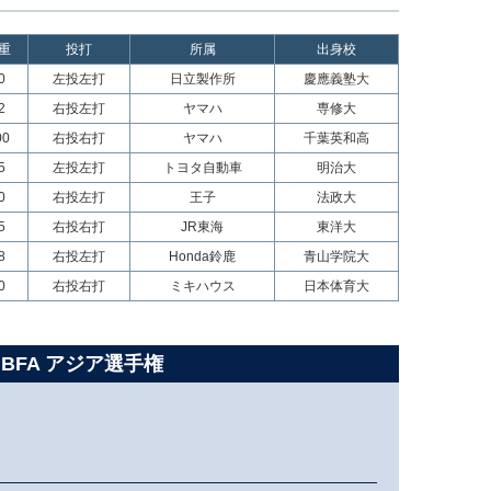
重
投打
所属
出身校
0
左投左打
日立製作所
慶應義塾大
2
右投左打
ヤマハ
専修大
00
右投右打
ヤマハ
千葉英和高
5
左投左打
トヨタ自動車
明治大
0
右投左打
王子
法政大
5
右投右打
JR東海
東洋大
8
右投左打
Honda鈴鹿
青山学院大
0
右投右打
ミキハウス
日本体育大
 BFA アジア選手権