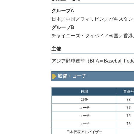
グループA
日本／中国／フィリピン／パキスタン
グループB
チャイニーズ・タイペイ／韓国／香港
主催
アジア野球連盟（BFA＝Baseball Federat
監督・コーチ
役職
背番号
監督
78
コーチ
77
コーチ
75
コーチ
76
日本代表アドバイザー