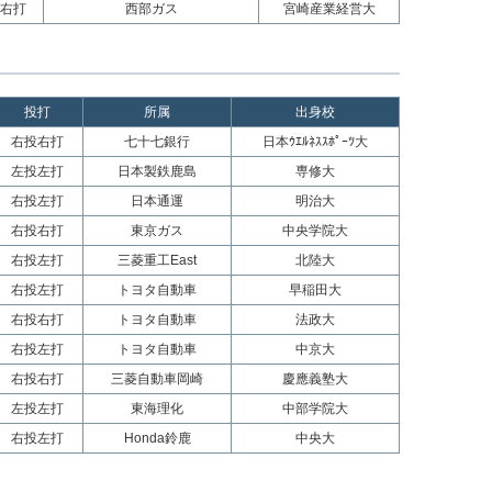
右打
西部ガス
宮崎産業経営大
投打
所属
出身校
右投右打
七十七銀行
日本ｳｴﾙﾈｽｽﾎﾟｰﾂ大
左投左打
日本製鉄鹿島
専修大
右投左打
日本通運
明治大
右投右打
東京ガス
中央学院大
右投左打
三菱重工East
北陸大
右投左打
トヨタ自動車
早稲田大
右投右打
トヨタ自動車
法政大
右投左打
トヨタ自動車
中京大
右投右打
三菱自動車岡崎
慶應義塾大
左投左打
東海理化
中部学院大
右投左打
Honda鈴鹿
中央大