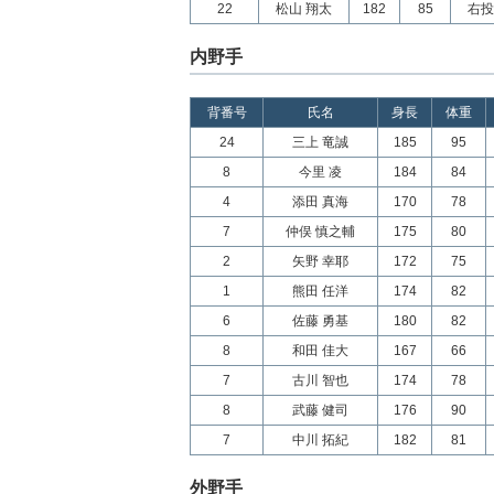
22
松山 翔太
182
85
右投
内野手
背番号
氏名
身長
体重
24
三上 竜誠
185
95
8
今里 凌
184
84
4
添田 真海
170
78
7
仲俣 慎之輔
175
80
2
矢野 幸耶
172
75
1
熊田 任洋
174
82
6
佐藤 勇基
180
82
8
和田 佳大
167
66
7
古川 智也
174
78
8
武藤 健司
176
90
7
中川 拓紀
182
81
外野手