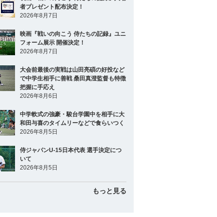
者プレゼント配布決定！
2026年8月7日
映画『戦いの向こう 侍たちの記録』ユニ
フォーム展示 開催決定！
2026年8月7日
大会前最後の実戦は山田亮碩の好投など
で中学生相手に善戦 桑田真澄監督も特徴
把握に手応え
2026年8月6日
中学軟式の強豪・駿台学園中を相手に大
和田与喜のタイムリーなどで食らいつく
2026年8月5日
侍ジャパンU-15日本代表 選手決定につ
いて
2026年8月5日
もっと見る