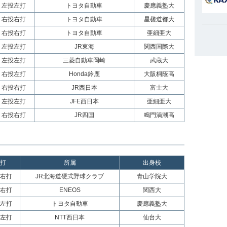
左投左打
トヨタ自動車
慶應義塾大
右投右打
トヨタ自動車
星槎道都大
右投右打
トヨタ自動車
亜細亜大
左投左打
JR東海
関西国際大
左投左打
三菱自動車岡崎
武蔵大
右投左打
Honda鈴鹿
大阪桐蔭高
右投右打
JR西日本
富士大
左投左打
JFE西日本
亜細亜大
右投右打
JR四国
鳴門渦潮高
打
所属
出身校
右打
JR北海道硬式野球クラブ
青山学院大
右打
ENEOS
関西大
左打
トヨタ自動車
慶應義塾大
左打
NTT西日本
仙台大