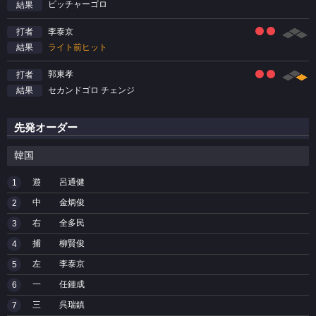
ピッチャーゴロ
結果
李泰京
打者
ライト前ヒット
結果
郭東孝
打者
セカンドゴロ チェンジ
結果
先発オーダー
韓国
遊
呂通健
1
中
金炳俊
2
右
全多民
3
捕
柳賢俊
4
左
李泰京
5
一
任鍾成
6
三
呉瑞鎮
7