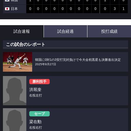
韓国
1
0
0
0
0
0
0
0
0
1
7
0
日本
0
0
0
0
0
0
0
0
0
0
3
1
試合速報
試合経過
投打成績
この試合のレポート
韓国に0対1の3安打完封負けで今大会初黒星も決勝進出決定
2025年9月27日
勝利投手
洪珉奎
右投左打
セーブ
梁在勳
右投右打