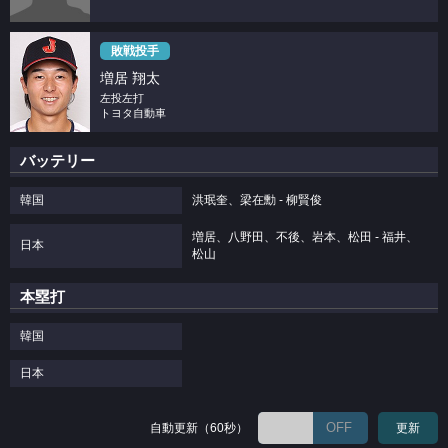
敗戦投手
増居 翔太
左投左打
トヨタ自動車
バッテリー
韓国
洪珉奎、梁在勳 - 柳賢俊
増居、八野田、不後、岩本、松田 - 福井、
日本
松山
本塁打
韓国
日本
OFF
自動更新（60秒）
更新