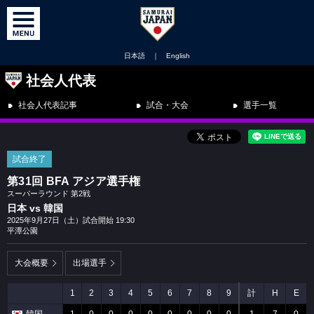
日本語
｜
English
社会人代表
社会人代表記事
試合・大会
選手一覧
試合終了
第31回 BFA アジア選手権
スーパーラウンド 第2戦
日本 vs 韓国
2025年9月27日（土）試合開始 19:30
平潭公園
大会概要
出場選手
1
2
3
4
5
6
7
8
9
計
H
E