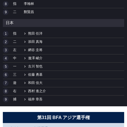
指
李翰林
8
二
鄭賢昌
9
日本
指
熊田 任洋
1
二
添田 真海
2
左
網谷 圭将
3
中
逢澤 崚介
4
一
古川 智也
5
三
佐藤 勇基
6
遊
和田 佳大
7
右
西村 進之介
8
捕
福井 章吾
9
第31回 BFA アジア選手権