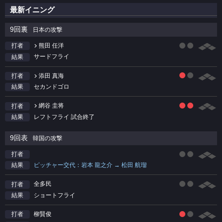
最新イニング
9回裏
日本の攻撃
熊田 任洋
打者
サードフライ
結果
添田 真海
打者
セカンドゴロ
結果
網谷 圭将
打者
レフトフライ 試合終了
結果
9回表
韓国の攻撃
打者
ピッチャー交代：岩本 龍之介 → 松田 航瑠
結果
全多民
打者
ショートフライ
結果
柳賢俊
打者