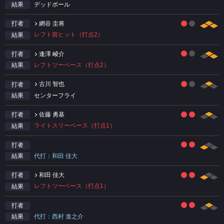
デッドボール
結果
網谷 圭将
打者
レフト前ヒット（打点2）
結果
逢澤 崚介
打者
レフトツーベース（打点2）
結果
古川 智也
打者
センターフライ
結果
佐藤 勇基
打者
ライトスリーベース（打点1）
結果
打者
代打：和田 佳大
結果
和田 佳大
打者
レフトツーベース（打点1）
結果
打者
代打：西村 進之介
結果