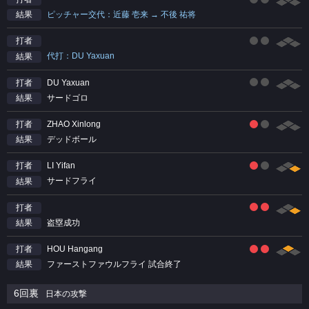
ピッチャー交代：近藤 壱来 → 不後 祐将
結果
打者
代打：DU Yaxuan
結果
DU Yaxuan
打者
サードゴロ
結果
ZHAO Xinlong
打者
デッドボール
結果
LI Yifan
打者
サードフライ
結果
打者
盗塁成功
結果
HOU Hangang
打者
ファーストファウルフライ 試合終了
結果
6回裏
日本の攻撃