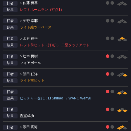
佐藤 勇基
打者
レフトホームラン（打点1）
結果
矢野 幸耶
打者
ライト線ツーベース
結果
水谷 祥平
打者
レフト前ヒット（打点1） 二塁タッチアウト
結果
辻本 勇樹
打者
フォアボール
結果
熊田 任洋
打者
ライト前ヒット
結果
打者
ピッチャー交代：LI Shihao → WANG Wenyu
結果
打者
盗塁成功
結果
添田 真海
打者