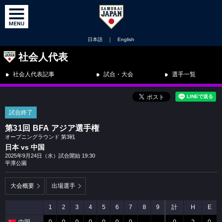
日本語
｜
English
社会人代表
社会人代表記事
試合・大会
選手一覧
試合終了
第31回 BFA アジア選手権
オープニングラウンド 第3戦
日本 vs 中国
2025年9月24日（水）試合開始 19:30
平潭公園
大会概要
出場選手
1
2
3
4
5
6
7
8
9
計
H
E