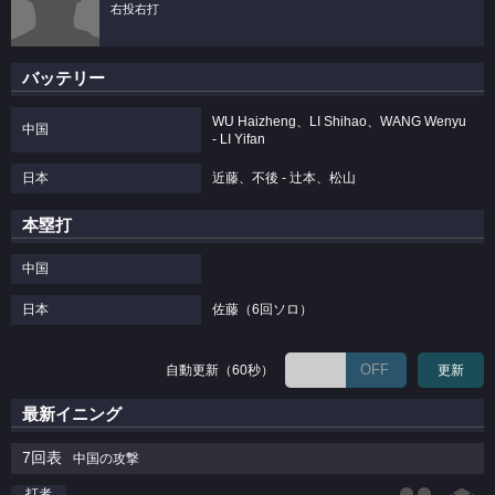
右投右打
バッテリー
WU Haizheng、LI Shihao、WANG Wenyu
中国
- LI Yifan
日本
近藤、不後 - 辻本、松山
本塁打
中国
日本
佐藤（6回ソロ）
OFF
自動更新（60秒）
更新
最新イニング
7回表
中国の攻撃
打者