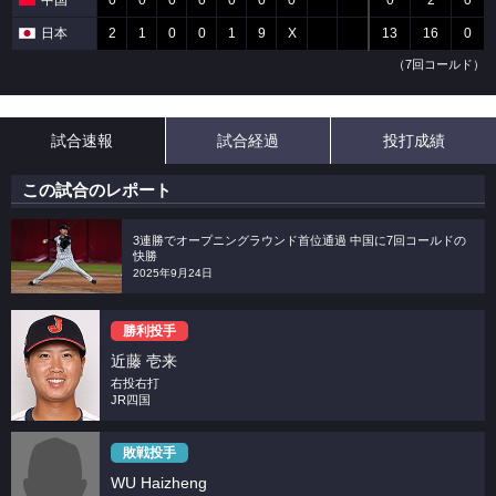
中国
0
0
0
0
0
0
0
0
2
0
日本
2
1
0
0
1
9
X
13
16
0
（7回コールド）
試合速報
試合経過
投打成績
この試合のレポート
3連勝でオープニングラウンド首位通過 中国に7回コールドの
快勝
2025年9月24日
勝利投手
近藤 壱来
右投右打
JR四国
敗戦投手
WU Haizheng