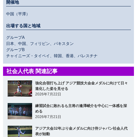
開催地
中国（平潭）
出場する国と地域
グループA
日本、中国、フィリピン、パキスタン
グループB
チャイニーズ・タイペイ、韓国、香港、パレスチナ
社会人代表 関連記事
強化合宿打ち上げ アジア競技大会金メダルに向けて日々
進化した姿を見せる
2026年7月22日
練習試合に敗れるも主将の逢澤崚介を中心に一体感を深
める
2026年7月21日
アジア大会32年ぶり金メダルに向け侍ジャパン社会人代
表が始動