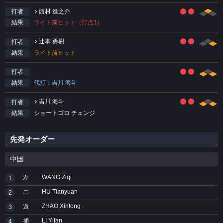
西村 進之介
打者
ライト前ヒット（打点1）
結果
辻本 勇樹
打者
ライト前ヒット
結果
打者
代打：吉川 海斗
結果
吉川 海斗
打者
ショートゴロ チェンジ
結果
先発オーダー
中国
WANG Ziqi
左
1
HU Tianyuan
二
2
ZHAO Xinlong
遊
3
LI Yifan
捕
4