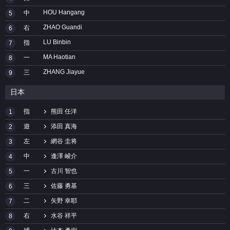
HOU Hangang
中
5
ZHAO Guandi
右
6
LU Binbin
指
7
MA Haotian
一
8
ZHANG Jiayue
三
9
日本
指
熊田 任洋
1
遊
添田 真海
2
左
網谷 圭将
3
中
逢澤 崚介
4
一
古川 智也
5
三
佐藤 勇基
6
二
矢野 幸耶
7
右
水谷 祥平
8