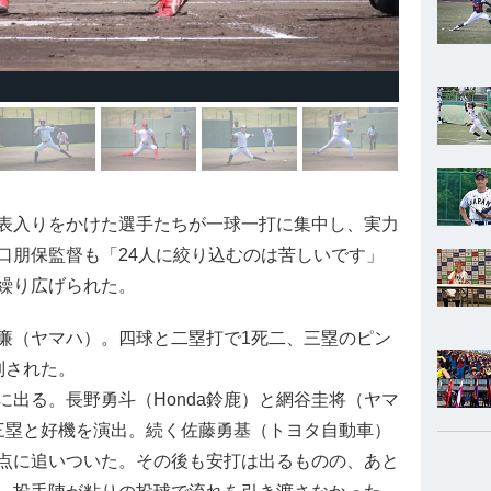
表入りをかけた選手たちが一球一打に集中し、実力
口朋保監督も「24人に絞り込むのは苦しいです」
繰り広げられた。
（ヤマハ）。四球と二塁打で1死二、三塁のピン
制された。
出る。長野勇斗（Honda鈴鹿）と網谷圭将（ヤマ
三塁と好機を演出。続く佐藤勇基（トヨタ自動車）
点に追いついた。その後も安打は出るものの、あと