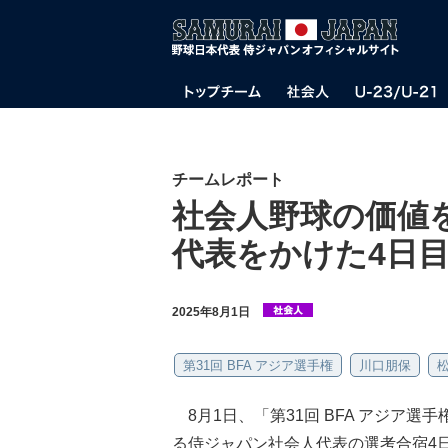
チームレポート
社会人野球の価値
代表をかけた4日
2025年8月1日
第31回 BFA アジア選手権
川口朋保
8月1日、「第31回 BFA アジア選
る侍ジャパン社会人代表の選考合宿4