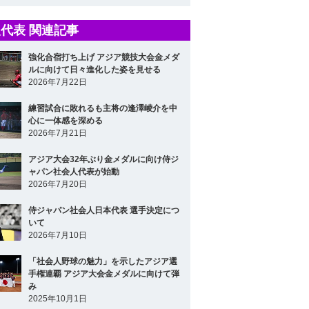
代表 関連記事
強化合宿打ち上げ アジア競技大会金メダ
ルに向けて日々進化した姿を見せる
2026年7月22日
練習試合に敗れるも主将の逢澤崚介を中
心に一体感を深める
2026年7月21日
アジア大会32年ぶり金メダルに向け侍ジ
ャパン社会人代表が始動
2026年7月20日
侍ジャパン社会人日本代表 選手決定につ
いて
2026年7月10日
「社会人野球の魅力」を示したアジア選
手権連覇 アジア大会金メダルに向けて弾
み
2025年10月1日