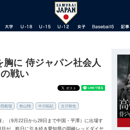
を胸に 侍ジャパン社会人
目の戦い
松田航瑠
秋山翔
中川拓紀
古川智也
手権」（9月22日から28日まで中国・平潭）に出場す
日目が、昨日に引き続き愛知県の岡崎レッドダイヤ