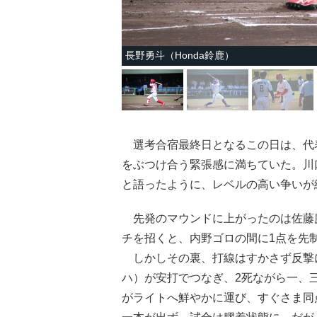
長野勇斗（Honda鈴鹿）
選考合宿最終日となるこの日は、代
をぶつけ合う緊張感に満ちていた。川
と語ったように、レベルの高い争いが
先発のマウンドに上がったのは佐藤廉
チを招くと、内野ゴロの間に1点を先
しかしその裏、打線はすかさず反撃に
ハ）が安打でつなぎ、2死ながら一、
がライトへ鮮やかに運び、すぐさま同