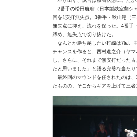
一本が出ず、試合は膠着状態に。だが
2番手の松田航瑠（日本製鉄室蘭シャ
回を1安打無失点。3番手・秋山翔（
無失点に抑え、流れを保った。4番手
締め、無失点で切り抜けた。
なんとか勝ち越したい打線は7回、中川
チャンスを作ると、西村進之介（ヤマ
し。さらに、それまで無安打だった古
たと思いました」と語る完璧な当たり
最終回のマウンドを任されたのは、岩
たものの、そこからギアを上げて三者