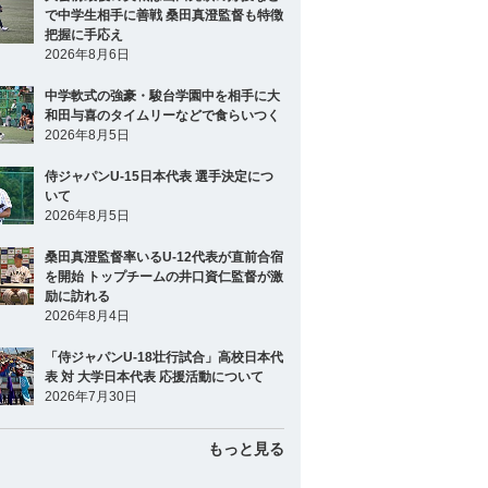
で中学生相手に善戦 桑田真澄監督も特徴
把握に手応え
2026年8月6日
中学軟式の強豪・駿台学園中を相手に大
和田与喜のタイムリーなどで食らいつく
2026年8月5日
侍ジャパンU-15日本代表 選手決定につ
いて
2026年8月5日
桑田真澄監督率いるU-12代表が直前合宿
を開始 トップチームの井口資仁監督が激
励に訪れる
2026年8月4日
「侍ジャパンU-18壮行試合」高校日本代
表 対 大学日本代表 応援活動について
2026年7月30日
もっと見る