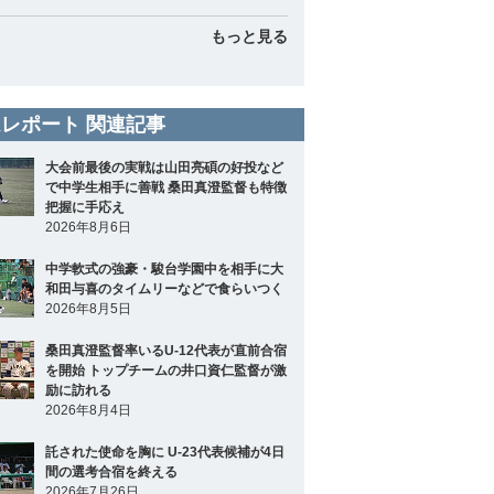
もっと見る
レポート 関連記事
大会前最後の実戦は山田亮碩の好投など
で中学生相手に善戦 桑田真澄監督も特徴
把握に手応え
2026年8月6日
中学軟式の強豪・駿台学園中を相手に大
和田与喜のタイムリーなどで食らいつく
2026年8月5日
桑田真澄監督率いるU-12代表が直前合宿
を開始 トップチームの井口資仁監督が激
励に訪れる
2026年8月4日
託された使命を胸に U-23代表候補が4日
間の選考合宿を終える
2026年7月26日