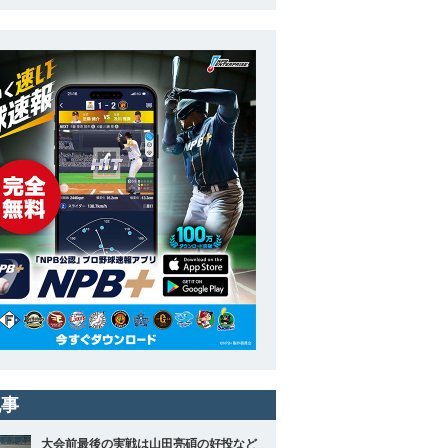
記事
大会前最後の実戦は山田亮碩の好投など