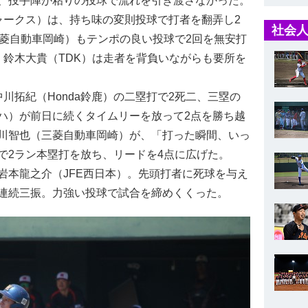
、投手陣が粘りの投球で流れを引き渡さなかった。
ークス）は、持ち味の変則投球で打者を翻弄し2
社会人
三菱自動車岡崎）もテンポの良い投球で2回を無安打
・鈴木大貴（TDK）は走者を背負いながらも要所を
拓紀（Honda鈴鹿）の二塁打で2死二、三塁の
ハ）が前日に続くタイムリーを放って2点を勝ち越
川智也（三菱自動車岡崎）が、「打った瞬間、いっ
で2ラン本塁打を放ち、リードを4点に広げた。
本龍之介（JFE西日本）。先頭打者に死球を与え
連続三振。力強い投球で試合を締めくくった。