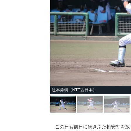
辻本勇樹（NTT西日本）
この日も前日に続きふた桁安打を放