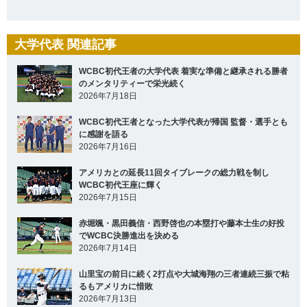
大学代表 関連記事
WCBC初代王者の大学代表 着実な準備と継承される勝者
のメンタリティーで栄光続く
2026年7月18日
WCBC初代王者となった大学代表が帰国 監督・選手とも
に感謝を語る
2026年7月16日
アメリカとの延長11回タイブレークの総力戦を制し
WCBC初代王座に輝く
2026年7月15日
赤堀颯・黒田義信・西野啓也の本塁打や藤本士生の好投
でWCBC決勝進出を決める
2026年7月14日
山里宝の前日に続く2打点や大城海翔の三者連続三振で粘
るもアメリカに惜敗
2026年7月13日