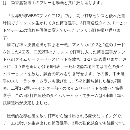
は、筒香嘉智選手のプレーを動画と共に振り返ります。
「世界野球WBSCプレミア12」では、高い打撃センスと優れた選
球眼でチャンスを生かしてきた筒香選手。3打席連続タイムリーヒッ
トでチームの流れを優位に変えていったアメリカ戦を振り返りま
す。
勝てば準々決勝進出が決まる一戦。アメリカに0-2と2点のリード
を許した4回表。二死2塁のチャンスで打席に入った筒香選手がレフ
トへのタイムリーツーベースヒットを放ち、1-2と詰め寄ります。さ
らに、1点差を追いかける6回表、一死1･2塁の場面では同点のタイ
ムリーヒットを放ち、試合の流れを引き寄せます。その後、中田選
手のスリーランホームランも飛び出し、5-2と勝ち越した後の7回
表。二死1･2塁からセンター前へのタイムリーヒットを放った筒香
選手、この日3打席連続のタイムリーヒットでチームは4連勝！準々
決勝進出が決定しました。
圧倒的な存在感を放つ打席から繰り出される豪快なスイングで、
チームに勢いを生み出した筒香選手。3月の強化試合でも注目です。