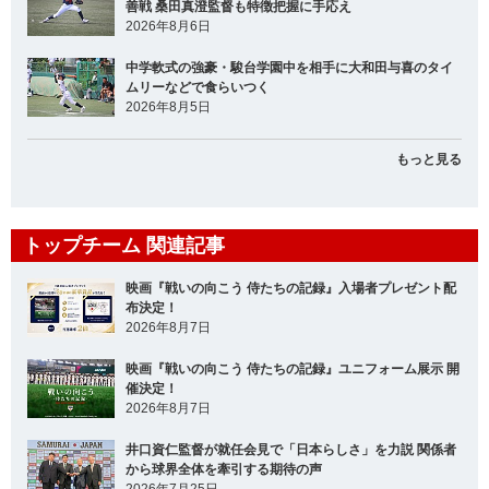
善戦 桑田真澄監督も特徴把握に手応え
2026年8月6日
中学軟式の強豪・駿台学園中を相手に大和田与喜のタイ
ムリーなどで食らいつく
2026年8月5日
もっと見る
トップチーム 関連記事
映画『戦いの向こう 侍たちの記録』入場者プレゼント配
布決定！
2026年8月7日
映画『戦いの向こう 侍たちの記録』ユニフォーム展示 開
催決定！
2026年8月7日
井口資仁監督が就任会見で「日本らしさ」を力説 関係者
から球界全体を牽引する期待の声