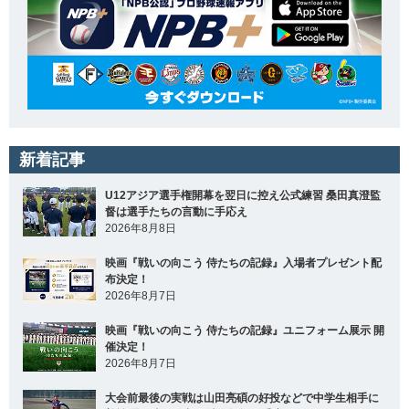
新着記事
U12アジア選手権開幕を翌日に控え公式練習 桑田真澄監
督は選手たちの言動に手応え
2026年8月8日
映画『戦いの向こう 侍たちの記録』入場者プレゼント配
布決定！
2026年8月7日
映画『戦いの向こう 侍たちの記録』ユニフォーム展示 開
催決定！
2026年8月7日
大会前最後の実戦は山田亮碩の好投などで中学生相手に