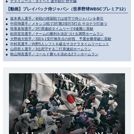
チャイニーズ・タイペイ 選手紹介 野手編
【動画】プレイバック侍ジャパン（世界野球WBSCプレミア12）
坂本勇人選手／初戦の韓国戦では攻守で侍ジャパンを牽引
中田翔選手／メキシコ戦で3打数3安打5打点 サヨナラ打放つ
筒香嘉智選手／3打席連続タイムリーで4連勝に貢献
松田宣浩選手／チームの勝利を決定づける満塁ホームラン
大野雄大投手／3回を1安打無失点の好投 予選全勝突破に貢献
中村晃選手／内野5人シフトを破るサヨナラタイムリーヒット
山田哲人選手／3位死守する二打席連続ホームラン
秋山翔吾選手／コールド勝ちを決める2ランホームラン