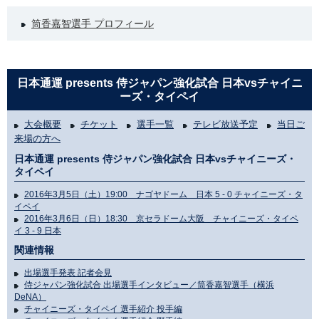
筒香嘉智選手 プロフィール
日本通運 presents 侍ジャパン強化試合 日本vsチャイニ
ーズ・タイペイ
大会概要
チケット
選手一覧
テレビ放送予定
当日ご
来場の方へ
日本通運 presents 侍ジャパン強化試合 日本vsチャイニーズ・
タイペイ
2016年3月5日（土）19:00 ナゴヤドーム 日本 5 - 0 チャイニーズ・タ
イペイ
2016年3月6日（日）18:30 京セラドーム大阪 チャイニーズ・タイペ
イ 3 - 9 日本
関連情報
出場選手発表 記者会見
侍ジャパン強化試合 出場選手インタビュー／筒香嘉智選手（横浜
DeNA）
チャイニーズ・タイペイ 選手紹介 投手編