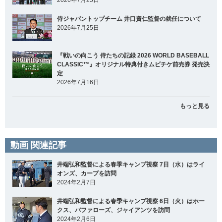
2026年7月25日
侍ジャパントップチーム 井口資仁監督の就任について
2026年7月25日
『戦いの向こう 侍たちの記録 2026 WORLD BASEBALL
CLASSIC™』オリジナル特典付きムビチケ前売券 発売決
定
2026年7月16日
もっと見る
動画 関連記事
井端弘和監督による春季キャンプ視察 7日（水）はライ
オンズ、カープを訪問
2024年2月7日
井端弘和監督による春季キャンプ視察 6日（火）はホー
クス、バファローズ、ジャイアンツを訪問
2024年2月6日