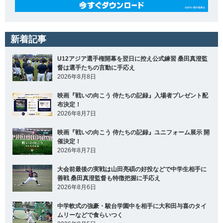
新着記事
U12アジア選手権開幕を翌日に控え公式練習 桑田真澄監
督は選手たちの言動に手応え
2026年8月8日
映画『戦いの向こう 侍たちの記録』入場者プレゼント配
布決定！
2026年8月7日
映画『戦いの向こう 侍たちの記録』ユニフォーム展示 開
催決定！
2026年8月7日
大会前最後の実戦は山田亮碩の好投などで中学生相手に
善戦 桑田真澄監督も特徴把握に手応え
2026年8月6日
中学軟式の強豪・駿台学園中を相手に大和田与喜のタイ
ムリーなどで食らいつく