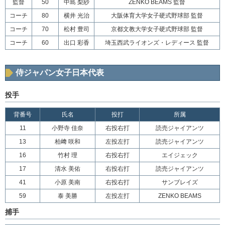
監督
50
中島 梨紗
ZENKO BEAMS 監督
コーチ
80
横井 光治
大阪体育大学女子硬式野球部 監督
コーチ
70
松村 豊司
京都文教大学女子硬式野球部 監督
コーチ
60
出口 彩香
埼玉西武ライオンズ・レディース 監督
侍ジャパン女子日本代表
投手
背番号
氏名
投打
所属
11
小野寺 佳奈
右投右打
読売ジャイアンツ
13
柏﨑 咲和
左投左打
読売ジャイアンツ
16
竹村 理
右投右打
エイジェック
17
清水 美佑
右投右打
読売ジャイアンツ
41
小原 美南
右投右打
サンブレイズ
59
泰 美勝
左投左打
ZENKO BEAMS
捕手