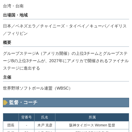
台湾・台南
出場国・地域
日本／ベネズエラ／チャイニーズ・タイペイ／キューバ／イギリス
／フィリピン
概要
グループステージA（アメリカ開催）の上位3チームとグループステ
ージBの上位3チームが、2027年にアメリカで開催されるファイナル
ステージに進出する
主催
世界野球ソフトボール連盟（WBSC）
監督・コーチ
背番号
氏名
所属
団長
-
木戸 克彦
阪神タイガース Women 監督