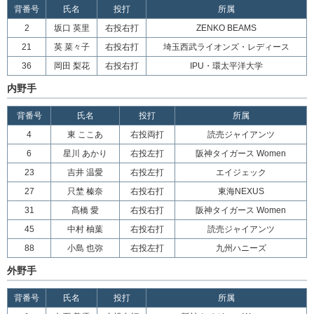
背番号
氏名
投打
所属
2
坂口 英里
右投右打
ZENKO BEAMS
21
英 菜々子
右投右打
埼玉西武ライオンズ・レディース
36
岡田 梨花
右投右打
IPU・環太平洋大学
内野手
背番号
氏名
投打
所属
4
東 ここあ
右投両打
読売ジャイアンツ
6
星川 あかり
右投左打
阪神タイガース Women
23
吉井 温愛
右投左打
エイジェック
27
只埜 榛奈
右投右打
東海NEXUS
31
髙橋 愛
右投右打
阪神タイガース Women
45
中村 柚葉
右投右打
読売ジャイアンツ
88
小島 也弥
右投左打
九州ハニーズ
外野手
背番号
氏名
投打
所属