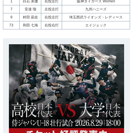
1
白石 美優
右投左打
阪神タイガース Women
7
安達 瑠
左投左打
九州ハニーズ
9
村田 凪佐
右投左打
埼玉西武ライオンズ・レディース
73
和田 七海
右投右打
エイジェック