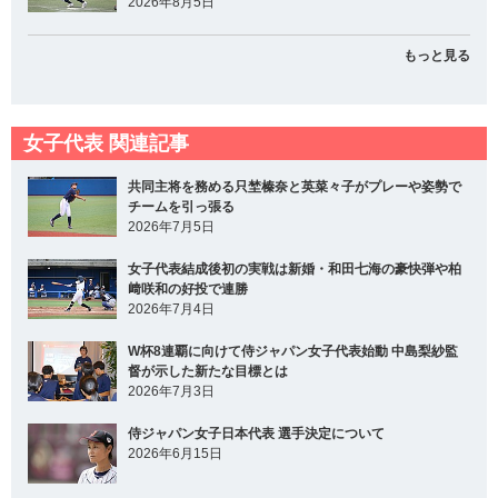
2026年8月5日
もっと見る
女子代表 関連記事
共同主将を務める只埜榛奈と英菜々子がプレーや姿勢で
チームを引っ張る
2026年7月5日
女子代表結成後初の実戦は新婚・和田七海の豪快弾や柏
﨑咲和の好投で連勝
2026年7月4日
W杯8連覇に向けて侍ジャパン女子代表始動 中島梨紗監
督が示した新たな目標とは
2026年7月3日
侍ジャパン女子日本代表 選手決定について
2026年6月15日