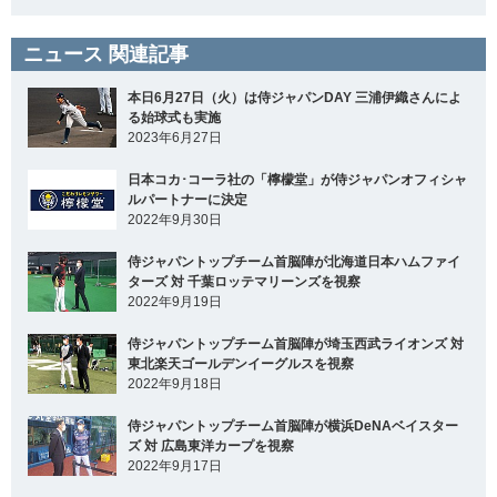
ニュース 関連記事
本日6月27日（火）は侍ジャパンDAY 三浦伊織さんによ
る始球式も実施
2023年6月27日
日本コカ･コーラ社の「檸檬堂」が侍ジャパンオフィシャ
ルパートナーに決定
2022年9月30日
侍ジャパントップチーム首脳陣が北海道日本ハムファイ
ターズ 対 千葉ロッテマリーンズを視察
2022年9月19日
侍ジャパントップチーム首脳陣が埼玉西武ライオンズ 対
東北楽天ゴールデンイーグルスを視察
2022年9月18日
侍ジャパントップチーム首脳陣が横浜DeNAベイスター
ズ 対 広島東洋カープを視察
2022年9月17日