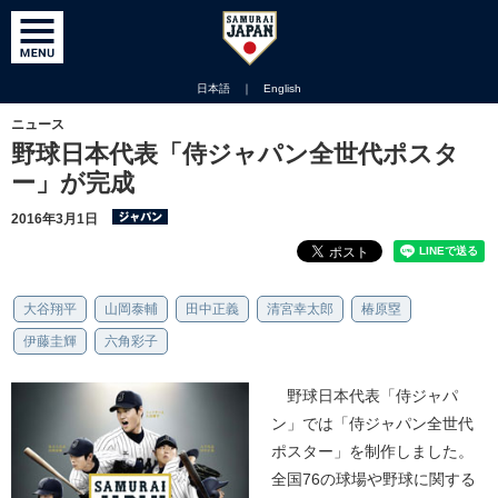
日本語
｜
English
ニュース
野球日本代表「侍ジャパン全世代ポスタ
ー」が完成
2016年3月1日
大谷翔平
山岡泰輔
田中正義
清宮幸太郎
椿原塁
伊藤圭輝
六角彩子
野球日本代表「侍ジャパ
ン」では「侍ジャパン全世代
ポスター」を制作しました。
全国76の球場や野球に関する