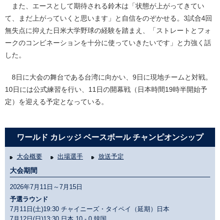
また、エースとして期待される鈴木は「状態が上がってきてい
て、まだ上がっていくと思います」と自信をのぞかせる。3試合4回
無失点に抑えた日米大学野球の経験を踏まえ、「ストレートとフォ
ークのコンビネーションを十分に使っていきたいです」と力強く話
した。
8日に大会の舞台である台湾に向かい、9日に現地チームと対戦。
10日には公式練習を行い、11日の開幕戦（日本時間19時半開始予
定）を迎える予定となっている。
ワールド カレッジ ベースボール チャンピオンシップ
大会概要
出場選手
放送予定
大会期間
2026年7月11日～7月15日
予選ラウンド
7月11日(土)19:30 チャイニーズ・タイペイ（延期）日本
7月12日(日)13:30
日本 10 - 0 韓国