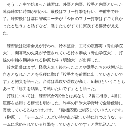
そうした中で始まった練習は、外野と内野、投手と内野といった
連係練習に時間が割かれ、最後はフリー打撃を行い、午前中で終
了。練習後には溝口智成コーチが「今日のフリー打撃はすごく良か
ったと思う」と話すなど、選手たちがすぐに実践する姿勢が見え
た。
練習後は記者会見が行われ、鈴木監督、主将の渡部海（青山学院
大）、開幕戦の先発が予定されている鈴木泰成（青山学院大）、打
線の中軸を期待される榊原七斗（明治大）が出席した。
鈴木監督はまず、怪我人無く終わったことや選手たちの状態が上
向きとなれたことを収穫に挙げ「投手力を前面に出していきたいで
す」と抱負を語った。台湾は温度や湿度が高く、5連戦ということも
あって「総力を結集して戦いたいです」とも語った。
打線については、練習試合2試合とは異なり、3番に榊原、4番に
渡部を起用する構想も明かした。昨年の日米大学野球で全勝優勝に
貢献している2人はそれぞれ、「臨機応変に対応していきたいです」
（榊原）、「チームがしんどい時や点が欲しい時に打つような、チ
ームに求められている打撃をしていきたいです」と意気込んだ。