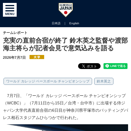
日本語
｜
English
チームレポート
充実の直前合宿が終了 鈴木英之監督や渡部
海主将らが記者会見で意気込みを語る
2026年7月7日
ワールド カレッジ ベースボール チャンピオンシップ
鈴木英之
7月7日、「ワールド カレッジ ベースボール チャンピオンシップ
（WCBC）」（7月11日から15日／台湾・台中市）に出場する侍ジ
ャパン大学代表直前合宿の6日目が神奈川県平塚市のバッティングパ
レス相石スタジアムひらつかで行われた。