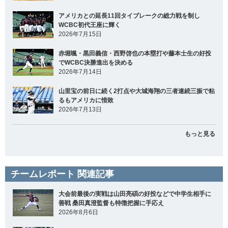
アメリカとの延長11回タイブレークの総力戦を制し
WCBC初代王座に輝く
2026年7月15日
赤堀颯・黒田義信・西野啓也の本塁打や藤本士生の好投
でWCBC決勝進出を決める
2026年7月14日
山里宝の前日に続く2打点や大城海翔の三者連続三振で粘
るもアメリカに惜敗
2026年7月13日
もっと見る
チームレポート 関連記事
大会前最後の実戦は山田亮碩の好投などで中学生相手に
善戦 桑田真澄監督も特徴把握に手応え
2026年8月6日