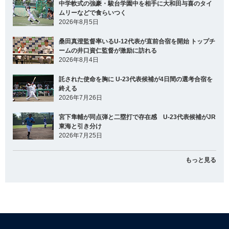
中学軟式の強豪・駿台学園中を相手に大和田与喜のタイ
ムリーなどで食らいつく
2026年8月5日
桑田真澄監督率いるU-12代表が直前合宿を開始 トップチ
ームの井口資仁監督が激励に訪れる
2026年8月4日
託された使命を胸に U-23代表候補が4日間の選考合宿を
終える
2026年7月26日
宮下隼輔が同点弾と二塁打で存在感 U-23代表候補がJR
東海と引き分け
2026年7月25日
もっと見る