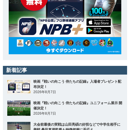
新着記事
映画『戦いの向こう 侍たちの記録』入場者プレゼント配
布決定！
2026年8月7日
映画『戦いの向こう 侍たちの記録』ユニフォーム展示 開
催決定！
2026年8月7日
大会前最後の実戦は山田亮碩の好投などで中学生相手に
善戦 桑田真澄監督も特徴把握に手応え